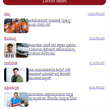
LATEST NEWS
ರಾಜ್ಯ
10:20 PM IST
ಅಧಿವೇಶನದಲ್ಲಿ ಸರಕಾರಕ್ಕೆ "ಪ್ರತ್ಯಸ್ತ್ರ':
ಇಂದು ಬಿಜೆಪಿ ಸಭೆ
ಶಿವಮೊಗ್ಗ
9:50 PM IST
Agumbe: ಸರಣಿ ದನ ಕಳ್ಳತನ ಪ್ರಕರಣ:
ಸಿನಿಮೀಯ ಶೈಲಿಯಲ್ಲಿ ಆರೋಪಿಯನ್ನು
ಬಂಧಿಸಿದ ಪೊಲೀಸರು
ಬಾಲಿವುಡ್‌
9:10 PM IST
ಸಾಲ ಮರುಪಾವತಿಸದ ಹಿನ್ನೆಲೆ: ನಟ
ರಾಜಪಾಲ್ ಯಾದವ್‌ ಆಸ್ತಿ ಹರಾಜಿಗೆ
ಮುಂದಾದ ಬ್ಯಾಂಕ್
ದಕ್ಷಿಣಕನ್ನಡ
8:28 PM IST
ಮಂಗಳೂರು ವಿಶ್ವವಿದ್ಯಾಲಯದ ನಿವೃತ್ತ
ಪ್ರಾಧ್ಯಾಪಕಿ ಡಾ. ವಹೀದಾ ಸುಲ್ತಾನಾ ನಿಧನ