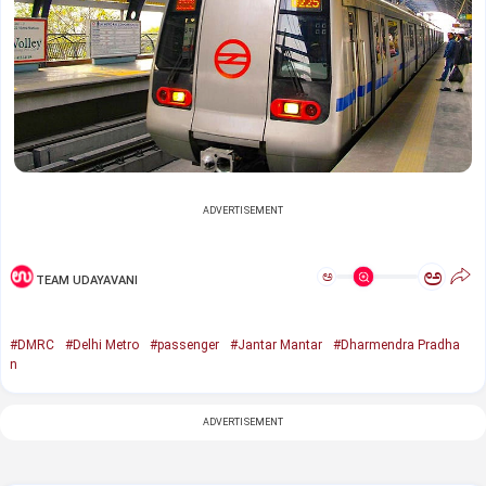
ADVERTISEMENT
ಅ
ಅ
TEAM UDAYAVANI
#DMRC
#Delhi Metro
#passenger
#Jantar Mantar
#Dharmendra Pradha
n
ADVERTISEMENT