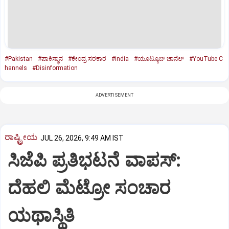
#Pakistan
#ಪಾಕಿಸ್ಥಾನ
#ಕೇಂದ್ರ ಸರಕಾರ
#india
#ಯೂಟ್ಯೂಬ್‌ ಚಾನೆಲ್‌
#YouTube C
hannels
#Disinformation
ADVERTISEMENT
ರಾಷ್ಟ್ರೀಯ
JUL 26, 2026, 9:49 AM IST
ಸಿಜೆಪಿ ಪ್ರತಿಭಟನೆ ವಾಪಸ್:
ದೆಹಲಿ ಮೆಟ್ರೋ ಸಂಚಾರ
ಯಥಾಸ್ಥಿತಿ