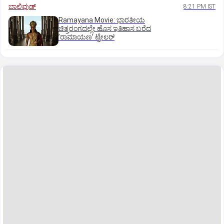
ಬಾಲಿವುಡ್‌
8:21 PM IST
Ramayana Movie: ಭಾರತೀಯ
ಚಿತ್ರರಂಗದಲ್ಲೇ ಹೊಸ ಇತಿಹಾಸ ಬರೆದ
ʼರಾಮಾಯಣʼ ಟ್ರೇಲರ್