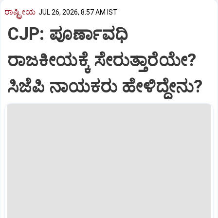
ರಾಷ್ಟ್ರೀಯ
JUL 26, 2026, 8:57 AM IST
CJP: ಪೂರ್ಣಾವಧಿ
ರಾಜಕೀಯಕ್ಕೆ ಸೇರುತ್ತಾರೆಯೇ?
ಸಿಜೆಪಿ ನಾಯಕರು ಹೇಳಿದ್ದೇನು?