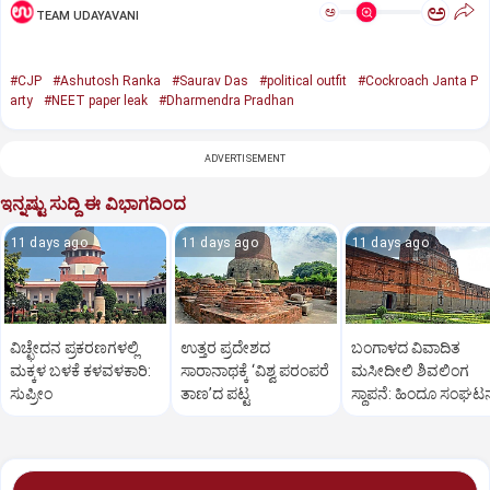
ಅ
ಅ
TEAM UDAYAVANI
#CJP
#Ashutosh Ranka
#Saurav Das
#political outfit
#Cockroach Janta P
arty
#NEET paper leak
#Dharmendra Pradhan
ADVERTISEMENT
ಇನ್ನಷ್ಟು ಸುದ್ದಿ ಈ ವಿಭಾಗದಿಂದ
11 days ago
11 days ago
11 days ago
ವಿಚ್ಛೇದನ ಪ್ರಕರಣಗಳಲ್ಲಿ
ಉತ್ತರ ಪ್ರದೇಶದ
ಬಂಗಾಳದ ವಿವಾದಿತ
ಮಕ್ಕಳ ಬಳಕೆ ಕಳವಳಕಾರಿ:
ಸಾರಾನಾಥಕ್ಕೆ ‘ವಿಶ್ವ ಪರಂಪರೆ
ಮಸೀದೀಲಿ ಶಿವಲಿಂಗ
ಸುಪ್ರೀಂ
ತಾಣ’ದ ಪಟ್ಟ
ಸ್ಥಾಪನೆ: ಹಿಂದೂ ಸಂಘಟನ