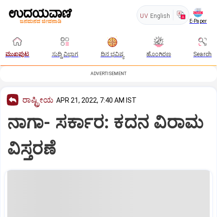
UV
English
E-Paper
ಮುಖಪುಟ
ಸುದ್ದಿ ವಿಭಾಗ
ದಿನ ಭವಿಷ್ಯ
ಹೊಂಗಿರಣ
Search
ADVERTISEMENT
ರಾಷ್ಟ್ರೀಯ
APR 21, 2022, 7:40 AM IST
ನಾಗಾ- ಸರ್ಕಾರ: ಕದನ ವಿರಾಮ
ವಿಸ್ತರಣೆ