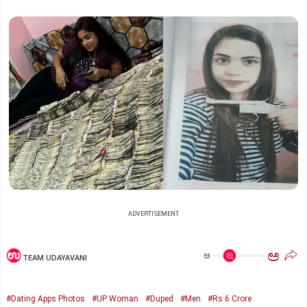
ADVERTISEMENT
ಅ
ಅ
TEAM UDAYAVANI
#Dating Apps Photos
#UP Woman
#Duped
#Men
#Rs 6 Crore