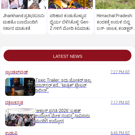
Jharkhand:ಪ್ರತಿಭಟನಾನಿರತ
ಪರಿಹಾರ ಕಂಡುಕೊಳ್ಳುವ
Himachal Pradesh:
ಮಹತೊ ಬಣದೊಂದಿಗೆ
ಧೈರ್ಯ ಬೆಳೆಸಿಕೊಳ್ಳಿ: Gen-
ಕಂದಕಕ್ಕೆ ಉರುಳಿ ಬಿದ್ದ
ಸರ್ಕಾರ ಮಾತುಕತೆ
Z ಗಳಿಗೆ ಮೋದಿ ಕಿವಿಮಾತು
ಬಸ್-‌ ಚಾಲಕ, ಕಂಡಕ್ಟರ್‌
ಸೇರಿ 8 ಮಂದಿ ಸಾವು
LATEST NEWS
ಸ್ಯಾಂಡಲ್‌ವುಡ್‌
7:27 PM IST
Toxic Trailer: ಇದು ಜೋಕರ್‌ ಅಲ್ಲ,
ಮಾನ್‌ಸ್ಟರ್‌ ಕಥೆ.. ʼಟಾಕ್ಸಿಕ್‌ʼ ಟ್ರೇಲರ್‌
ರಿಲೀಸ್..
ದಕ್ಷಿಣಕನ್ನಡ
7:17 PM IST
'ಆಳ್ವಾಸ್‌ ಪ್ರಗತಿ-2026' ಬೃಹತ್
ಉದ್ಯೋಗ ಮೇಳ ಸಂಪನ್ನ: ಸಾವಿರಾರು
ಮಂದಿಗೆ ಉದ್ಯೋಗ
ಉಡುಪಿ
6:45 PM IST