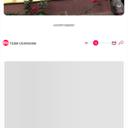
ADVERTISEMENT
ಅ
ಅ
TEAM UDAYAVANI