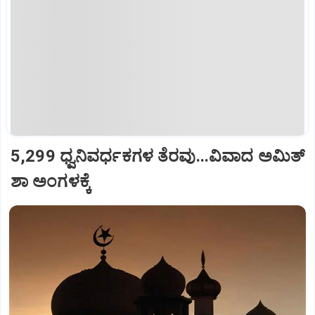
5,299 ಧ್ವನಿವರ್ಧಕಗಳ ತೆರವು...ವಿವಾದ ಅಮಿತ್
ಶಾ ಅಂಗಳಕ್ಕೆ