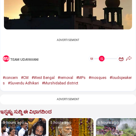
ADVERTISEMENT
ಅ
ಅ
TEAM UDAYAVANI
#concern
#CM
#West Bengal
#removal
#MPs
#mosques
#loudspeaker
s
#Suvendu Adhikari
#Murshidabad district
ADVERTISEMENT
ಇನ್ನಷ್ಟು ಸುದ್ದಿ ಈ ವಿಭಾಗದಿಂದ
5 hours ago
5 hours ago
6 hours ago