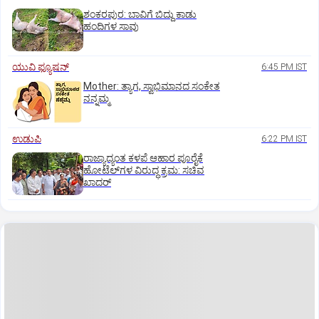
ಶಂಕರಪುರ: ಬಾವಿಗೆ ಬಿದ್ದು ಕಾಡು
ಹಂದಿಗಳ ಸಾವು
ಯುವಿ ಫ್ಯೂಷನ್
6:45 PM IST
Mother: ತ್ಯಾಗ, ಸ್ವಾಭಿಮಾನದ ಸಂಕೇತ
ನನ್ನಮ್ಮ
ಉಡುಪಿ
6:22 PM IST
ರಾಜ್ಯಾದ್ಯಂತ ಕಳಪೆ ಆಹಾರ ಪೂರೈಕೆ
ಹೋಟೆಲ್‌ಗಳ ವಿರುದ್ಧ ಕ್ರಮ: ಸಚಿವ
ಖಾದರ್