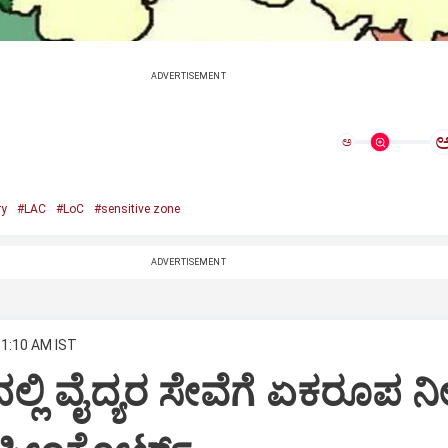
ADVERTISEMENT
ಅ
ry
#LAC
#LoC
#sensitive zone
ADVERTISEMENT
11:10 AM IST
ಲ್ಲಿ ವೈದ್ಯರ ಸೇವೆಗೆ ಏಕರೂಪ ನೀ