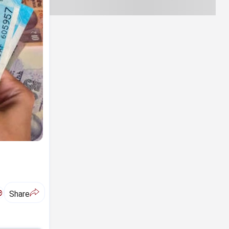
ಅ
Share