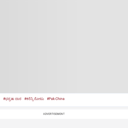
d
#ಭದ್ರತಾ ದಾರ
#ಕರೆನ್ಸಿ ನೋಟು
#Pak-China
ADVERTISEMENT