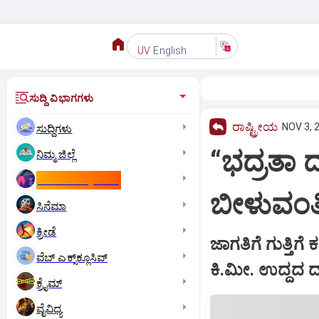
English
UV
ಸುದ್ದಿ ವಿಭಾಗಗಳು
ರಾಷ್ಟ್ರೀಯ
NOV 3, 
ಸುದ್ದಿಗಳು
“ಭದ್ರತಾ 
ನಿಮ್ಮ ಜಿಲ್ಲೆ
ಕಾಮನ್‌ ವೆಲ್ತ್‌ ಗೇಮ್ಸ್‌
ಬೀಳುವಂತಿಲ
ಸಿನೆಮಾ
ಕ್ರೀಡೆ
ಜಾಗತಿಗೆ ಗುತ್ತಿಗ
ವೆಬ್ ಎಕ್ಸ್‌ಕ್ಲೂಸಿವ್
ಕಿ.ಮೀ. ಉದ್ದದ 
ಕ್ರೈಮ್
ವೈವಿಧ್ಯ