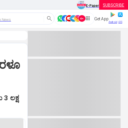
SUBSCRIBE
E-Paper
Get App
h News
Android
iOS
ೆರಳೂ
 3 ಲಕ್ಷ