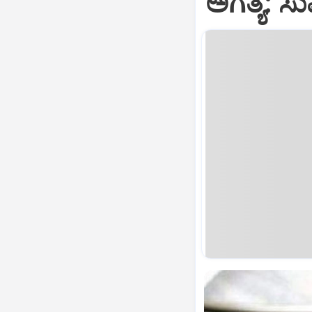
ಅಗತ್ಯ: ಸು