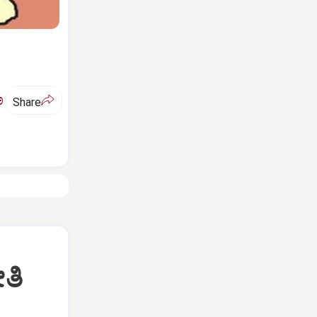
ಅ
Share
ತಿ