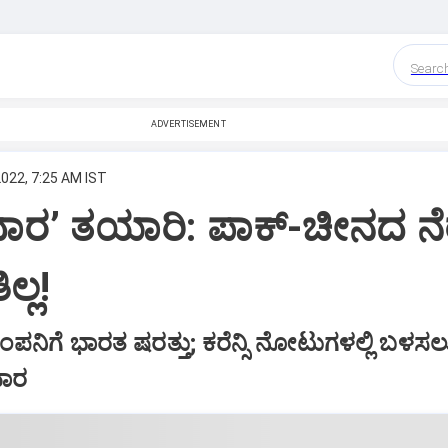
Searc
ADVERTISEMENT
2022, 7:25 AM IST
ದಾರ’ ತಯಾರಿ: ಪಾಕ್‌-ಚೀನದ ನ
್ಲ!
ೆ ಕಂಪನಿಗೆ ಭಾರತ ಷರತ್ತು; ಕರೆನ್ಸಿ ನೋಟುಗಳಲ್ಲಿ ಬಳಸಲು
ದಾರ