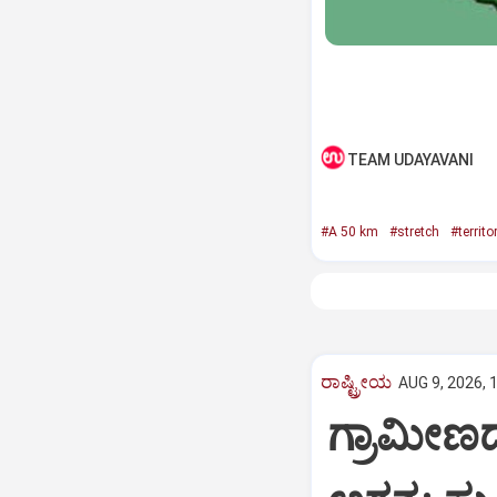
TEAM UDAYAVANI
#A 50 km
#stretch
#territo
ರಾಷ್ಟ್ರೀಯ
AUG 9, 2026, 
ಗ್ರಾಮೀಣದ