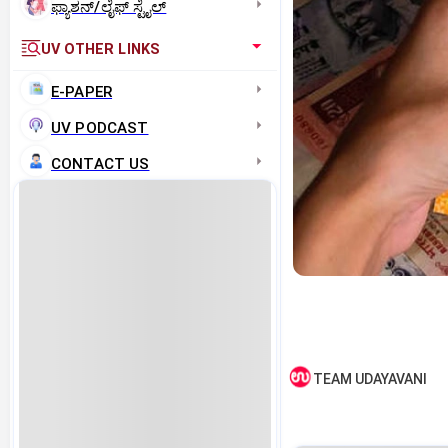
ಫ್ಯಾಶನ್/ಲೈಫ್‌ ಸ್ಟೈಲ್
UV OTHER LINKS
E-PAPER
UV PODCAST
CONTACT US
TEAM UDAYAVANI