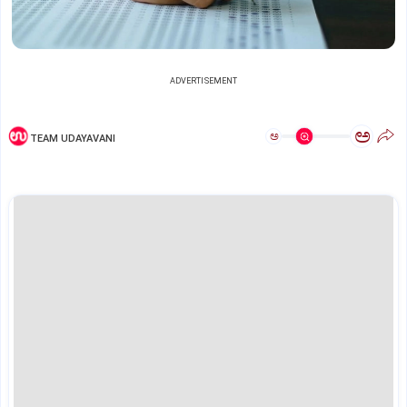
ADVERTISEMENT
ಅ
ಅ
TEAM UDAYAVANI