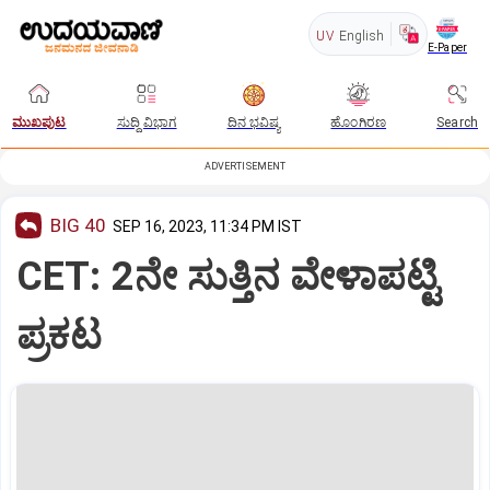
UV
English
E-Paper
ಮುಖಪುಟ
ಸುದ್ದಿ ವಿಭಾಗ
ದಿನ ಭವಿಷ್ಯ
ಹೊಂಗಿರಣ
Search
ADVERTISEMENT
BIG 40
SEP 16, 2023, 11:34 PM IST
CET: 2ನೇ ಸುತ್ತಿನ ವೇಳಾಪಟ್ಟಿ
ಪ್ರಕಟ