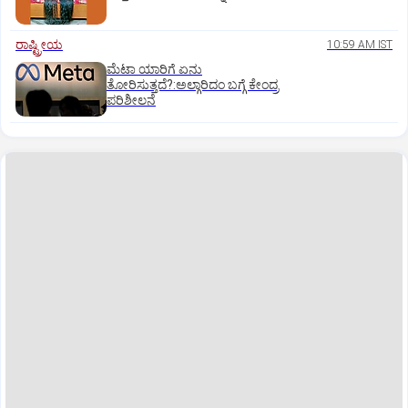
ರಾಷ್ಟ್ರೀಯ
10:59 AM IST
ಮೆಟಾ ಯಾರಿಗೆ ಏನು
ತೋರಿಸುತ್ತದೆ?:ಅಲ್ಗಾರಿದಂ ಬಗ್ಗೆ ಕೇಂದ್ರ
ಪರಿಶೀಲನೆ