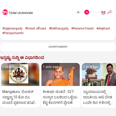
ಅ
ಅ
TEAM UDAYAVANI
#Uppinangady
#forest officers
#Belthangady
#Reserve Forest
#elephant
#Periyashanthi
ADVERTISEMENT
ಇನ್ನಷ್ಟು ಸುದ್ದಿ ಈ ವಿಭಾಗದಿಂದ
1 year ago
1 year ago
1 year ago
Mangaluru: ರೋಶನ್‌
ಗೀತಾರ್ಥ ಚಿಂತನೆ- 327:
ನ್ಯಾಯಾಲಯದಲ್ಲಿ
ಸಲ್ಡಾನ್ಹಾ 10 ಕೋ.ರೂ.
ಸಂಸ್ಕಾರ ಬಲದಿಂದ ಒಳ್ಳೆಯ-
ರಾಜಕೀಯ ಆಟ ಬೇಡ:
ವಂಚನೆ ಪ್ರಕರಣದ ತನಿಖೆ
ಕೆಟ್ಟ ಕೆಲಸಗಳಿಗೆ ಪ್ರೇರಣೆ
ಒಂದೇ ದಿನ 4 ಕೇಸಲ್ಲಿ
ಸಿಐಡಿಗೆ ವರ್ಗ
ಸುಪ್ರೀಂಕೋರ್ಟ್‌ ಅಭಿಮ