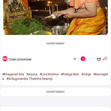
ADVERTISEMENT
ಅ
ಅ
TEAM UDAYAVANI
#Bhagavad Gita
#Arjuna
#Lord Krishna
#Puttige Mutt
#Udupi
#Karmaphl
a
#SriSugunendra Theertha Swamiji
ADVERTISEMENT