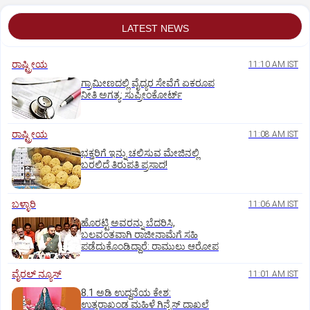
LATEST NEWS
ರಾಷ್ಟ್ರೀಯ
11:10 AM IST
ಗ್ರಾಮೀಣದಲ್ಲಿ ವೈದ್ಯರ ಸೇವೆಗೆ ಏಕರೂಪ
ನೀತಿ ಅಗತ್ಯ: ಸುಪ್ರೀಂಕೋರ್ಟ್‌
ರಾಷ್ಟ್ರೀಯ
11:08 AM IST
ಭಕ್ತರಿಗೆ ಇನ್ನು ಚಲಿಸುವ ಮೇಜಿನಲ್ಲಿ
ಬರಲಿದೆ ತಿರುಪತಿ ಪ್ರಸಾದ!
ಬಳ್ಳಾರಿ
11:06 AM IST
ಹೊರಟ್ಟಿ ಅವರನ್ನು ಬೆದರಿಸಿ,
ಬಲವಂತವಾಗಿ ರಾಜೀನಾಮೆಗೆ ಸಹಿ
ಪಡೆದುಕೊಂಡಿದ್ದಾರೆ: ರಾಮುಲು ಆರೋಪ
ವೈರಲ್ ನ್ಯೂಸ್
11:01 AM IST
8.1 ಅಡಿ ಉದ್ದನೆಯ ಕೇಶ:
ಉತ್ತರಾಖಂಡ ಮಹಿಳೆ ಗಿನ್ನೆಸ್‌ ದಾಖಲೆ