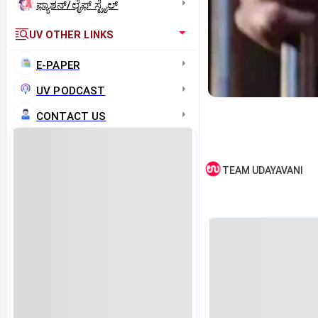
ಫ್ಯಾಶನ್/ಲೈಫ್‌ ಸ್ಟೈಲ್
UV OTHER LINKS
E-PAPER
UV PODCAST
CONTACT US
TEAM UDAYAVANI