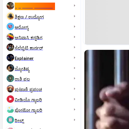
ಇಸ್ರೇಲ್- ಇರಾನ್‌ ಯುದ್ಧ
ಶಿಕ್ಷಣ / ಉದ್ಯೋಗ
ಆರೋಗ್ಯ
ಅನಿವಾಸಿ ಕನ್ನಡಿಗ
ಸೆಲೆಬ್ರಿಟಿ ಕಾರ್ನರ್‌
Explainer
ಜ್ಯೋತಿಷ್ಯ
ರಾಶಿ ಫಲ
ಪುಟಾಣಿ ಪ್ರಪಂಚ
ವೀಡಿಯೊ ಗ್ಯಾಲರಿ
ಫೋಟೋ ಗ್ಯಾಲರಿ
ರೀಲ್ಸ್