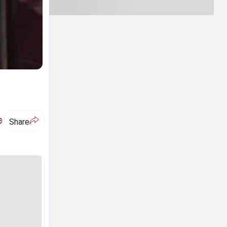
ಅ
Share