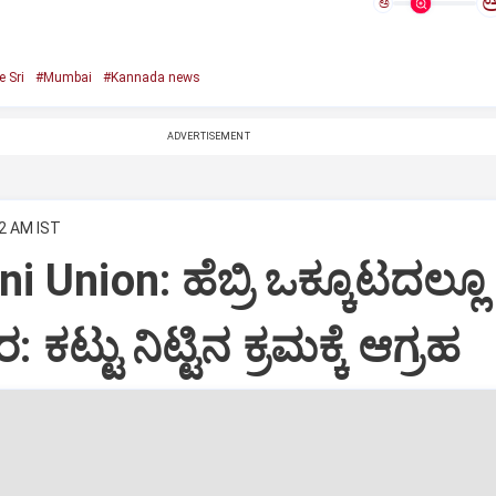
ಅ
e Sri
#Mumbai
#Kannada news
ADVERTISEMENT
42 AM IST
i Union: ಹೆಬ್ರಿ ಒಕ್ಕೂಟದಲ್ಲೂ
ಕಟ್ಟು ನಿಟ್ಟಿನ ಕ್ರಮಕ್ಕೆ ಆಗ್ರಹ