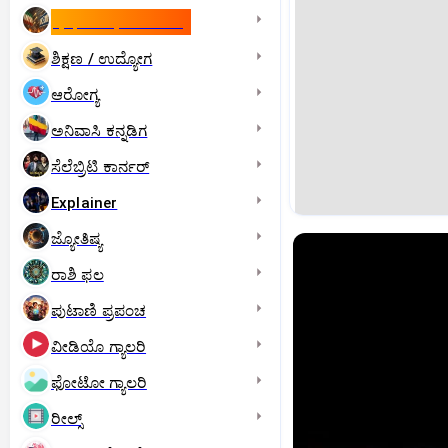
ಇಸ್ರೇಲ್- ಇರಾನ್‌ ಯುದ್ಧ
ಶಿಕ್ಷಣ / ಉದ್ಯೋಗ
ಆರೋಗ್ಯ
ಅನಿವಾಸಿ ಕನ್ನಡಿಗ
ಸೆಲೆಬ್ರಿಟಿ ಕಾರ್ನರ್‌
Explainer
ಜ್ಯೋತಿಷ್ಯ
ರಾಶಿ ಫಲ
ಪುಟಾಣಿ ಪ್ರಪಂಚ
ವೀಡಿಯೊ ಗ್ಯಾಲರಿ
ಫೋಟೋ ಗ್ಯಾಲರಿ
ರೀಲ್ಸ್