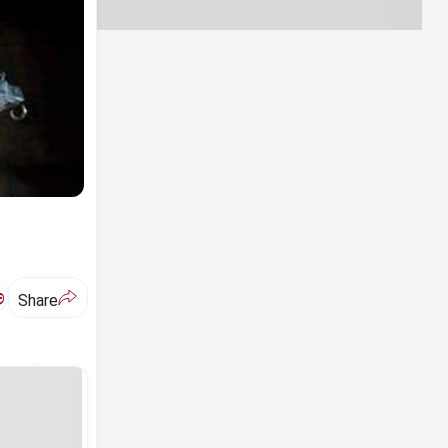
ಅ
Share