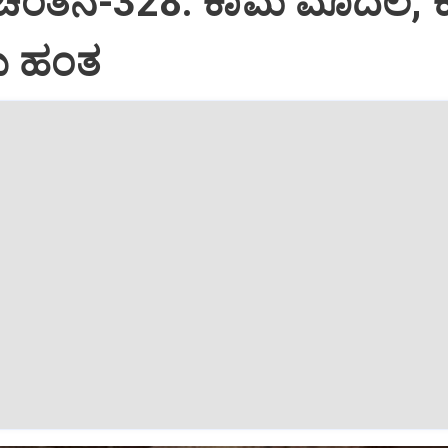
 ಚಿಂತನೆ-328: ಕಾಮ ಮೊದಲ, 
 ಹಂತ