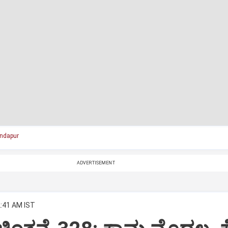
undapur
ADVERTISEMENT
2:41 AM IST