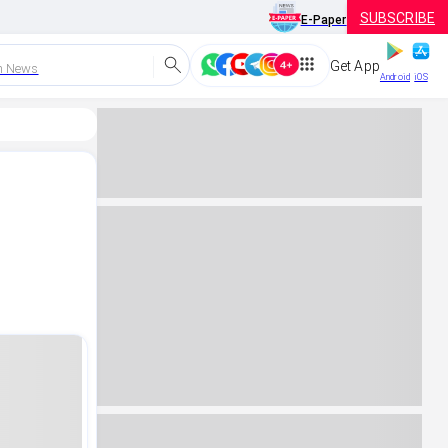
SUBSCRIBE
E-Paper
Get App
h News
Android
iOS