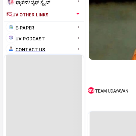
ಫ್ಯಾಶನ್/ಲೈಫ್‌ ಸ್ಟೈಲ್
UV OTHER LINKS
E-PAPER
UV PODCAST
CONTACT US
TEAM UDAYAVANI