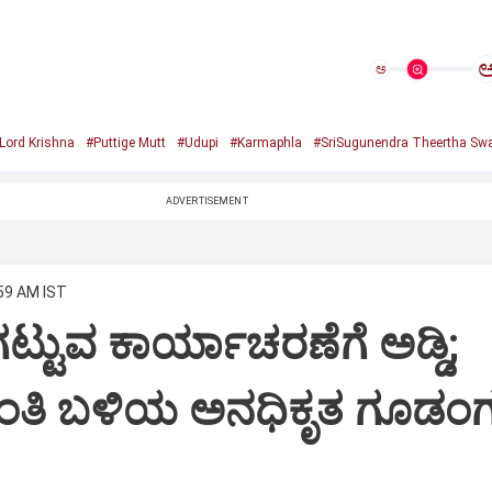
ಅ
Lord Krishna
#Puttige Mutt
#Udupi
#Karmaphla
#SriSugunendra Theertha Swa
ADVERTISEMENT
:59 AM IST
ಟ್ಟುವ ಕಾರ್ಯಾಚರಣೆಗೆ ಅಡ್ಡಿ;
ಂತಿ ಬಳಿಯ ಅನಧಿಕೃತ ಗೂಡಂಗ