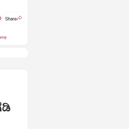
ಅ
Share
miji
ಡಿ