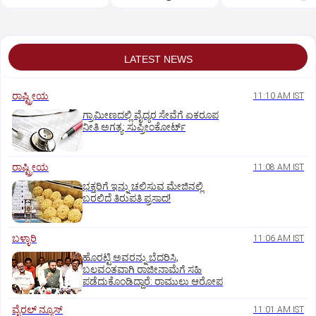
ಇರಿದ ವ್ಯಕ್ತಿ
ಬೃಹತ್ ಪ್ರತಿಭಟನೆ
LATEST NEWS
ರಾಷ್ಟ್ರೀಯ
11:10 AM IST
ಗ್ರಾಮೀಣದಲ್ಲಿ ವೈದ್ಯರ ಸೇವೆಗೆ ಏಕರೂಪ
ನೀತಿ ಅಗತ್ಯ: ಸುಪ್ರೀಂಕೋರ್ಟ್‌
ರಾಷ್ಟ್ರೀಯ
11:08 AM IST
ಭಕ್ತರಿಗೆ ಇನ್ನು ಚಲಿಸುವ ಮೇಜಿನಲ್ಲಿ
ಬರಲಿದೆ ತಿರುಪತಿ ಪ್ರಸಾದ!
ಬಳ್ಳಾರಿ
11:06 AM IST
ಹೊರಟ್ಟಿ ಅವರನ್ನು ಬೆದರಿಸಿ,
ಬಲವಂತವಾಗಿ ರಾಜೀನಾಮೆಗೆ ಸಹಿ
ಪಡೆದುಕೊಂಡಿದ್ದಾರೆ: ರಾಮುಲು ಆರೋಪ
ವೈರಲ್ ನ್ಯೂಸ್
11:01 AM IST