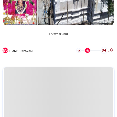
ADVERTISEMENT
ಅ
ಅ
TEAM UDAYAVANI