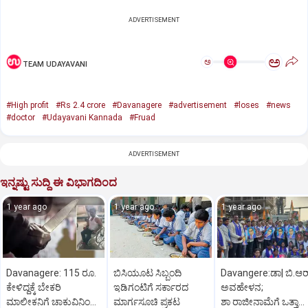
ADVERTISEMENT
ಅ
ಅ
TEAM UDAYAVANI
#High profit
#Rs 2.4 crore
#Davanagere
#advertisement
#loses
#news
#doctor
#Udayavani Kannada
#Fruad
ADVERTISEMENT
ಇನ್ನಷ್ಟು ಸುದ್ದಿ ಈ ವಿಭಾಗದಿಂದ
1 year ago
1 year ago
1 year ago
Davanagere: 115 ರೂ.
ಬಿಸಿಯೂಟ ಸಿಬ್ಬಂದಿ
Davangere:ಡಾ| ಬಿ.ಆರ
ಕೇಳಿದ್ದಕ್ಕೆ ಬೇಕರಿ
ಇಡಿಗಂಟಿಗೆ ಸರ್ಕಾರದ
ಅವಹೇಳನ;
ಮಾಲೀಕನಿಗೆ ಚಾಕುವಿನಿಂದ
ಮಾರ್ಗಸೂಚಿ ಪ್ರಕಟ
ಶಾ ರಾಜೀನಾಮೆಗೆ ಒತ್ತಾಯ