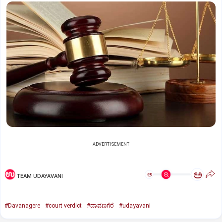
ADVERTISEMENT
ಅ
ಅ
TEAM UDAYAVANI
#Davanagere
#court verdict
#ದಾವಣಗೆರೆ
#udayavani