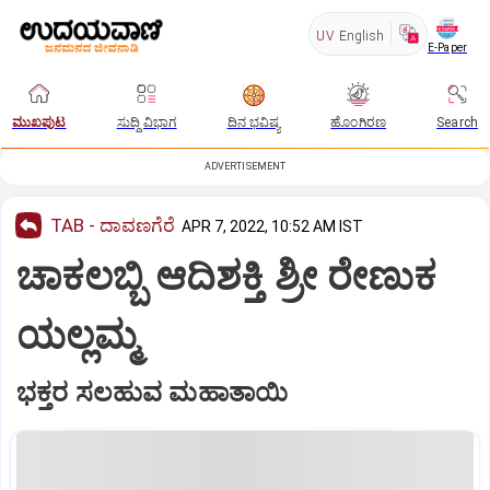
UV
English
E-Paper
ಮುಖಪುಟ
ಸುದ್ದಿ ವಿಭಾಗ
ದಿನ ಭವಿಷ್ಯ
ಹೊಂಗಿರಣ
Search
ADVERTISEMENT
TAB - ದಾವಣಗೆರೆ
APR 7, 2022, 10:52 AM IST
ಚಾಕಲಬ್ಬಿ ಆದಿಶಕ್ತಿ ಶ್ರೀ ರೇಣುಕ
ಯಲ್ಲಮ್ಮ
ಭಕ್ತರ ಸಲಹುವ ಮಹಾತಾಯಿ