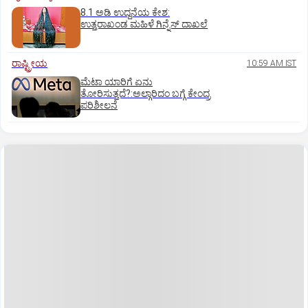
8.1 ಅಡಿ ಉದ್ದನೆಯ ಕೇಶ:
ಉತ್ತರಾಖಂಡ ಮಹಿಳೆ ಗಿನ್ನೆಸ್‌ ದಾಖಲೆ
ರಾಷ್ಟ್ರೀಯ
10:59 AM IST
ಮೆಟಾ ಯಾರಿಗೆ ಏನು
ತೋರಿಸುತ್ತದೆ?:ಅಲ್ಗಾರಿದಂ ಬಗ್ಗೆ ಕೇಂದ್ರ
ಪರಿಶೀಲನೆ