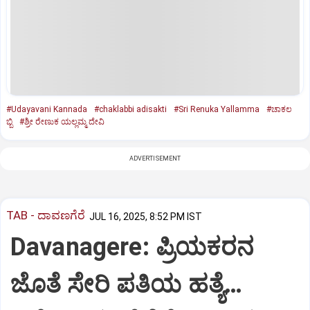
#Udayavani Kannada
#chaklabbi adisakti
#Sri Renuka Yallamma
#ಚಾಕಲ
ಬ್ಬಿ
#ಶ್ರೀ ರೇಣುಕ ಯಲ್ಲಮ್ಮ ದೇವಿ
ADVERTISEMENT
TAB - ದಾವಣಗೆರೆ
JUL 16, 2025, 8:52 PM IST
Davanagere: ಪ್ರಿಯಕರನ
ಜೊತೆ ಸೇರಿ ಪತಿಯ ಹತ್ಯೆ…