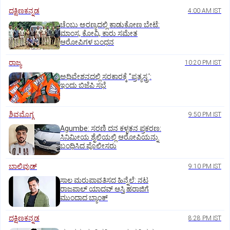
ದಕ್ಷಿಣಕನ್ನಡ
4:00 AM IST
ಚೆಂಬು ಅರಣ್ಯದಲ್ಲಿ ಕಾಡುಕೋಣ ಬೇಟೆ:
ಮಾಂಸ, ಕೋವಿ, ಕಾರು ಸಮೇತ
ಆರೋಪಿಗಳ ಬಂಧನ
ರಾಜ್ಯ
10:20 PM IST
ಅಧಿವೇಶನದಲ್ಲಿ ಸರಕಾರಕ್ಕೆ "ಪ್ರತ್ಯಸ್ತ್ರ':
ಇಂದು ಬಿಜೆಪಿ ಸಭೆ
ಶಿವಮೊಗ್ಗ
9:50 PM IST
Agumbe: ಸರಣಿ ದನ ಕಳ್ಳತನ ಪ್ರಕರಣ:
ಸಿನಿಮೀಯ ಶೈಲಿಯಲ್ಲಿ ಆರೋಪಿಯನ್ನು
ಬಂಧಿಸಿದ ಪೊಲೀಸರು
ಬಾಲಿವುಡ್‌
9:10 PM IST
ಸಾಲ ಮರುಪಾವತಿಸದ ಹಿನ್ನೆಲೆ: ನಟ
ರಾಜಪಾಲ್ ಯಾದವ್‌ ಆಸ್ತಿ ಹರಾಜಿಗೆ
ಮುಂದಾದ ಬ್ಯಾಂಕ್
ದಕ್ಷಿಣಕನ್ನಡ
8:28 PM IST