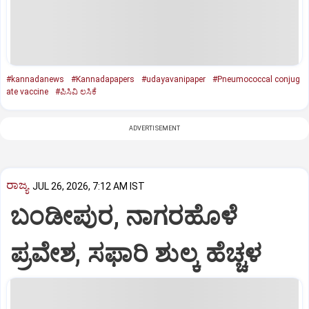
#kannadanews
#Kannadapapers
#udayavanipaper
#Pneumococcal conjug
ate vaccine
#ಪಿಸಿವಿ ಲಸಿಕೆ
ADVERTISEMENT
ರಾಜ್ಯ
JUL 26, 2026, 7:12 AM IST
ಬಂಡೀಪುರ, ನಾಗರಹೊಳೆ
ಪ್ರವೇಶ, ಸಫಾರಿ ಶುಲ್ಕ ಹೆಚ್ಚಳ