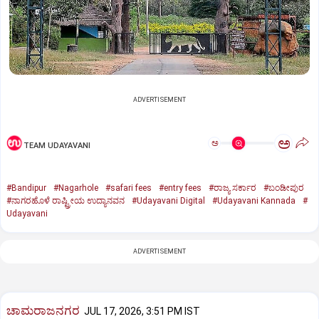
ADVERTISEMENT
ಅ
ಅ
TEAM UDAYAVANI
#Bandipur
#Nagarhole
#safari fees
#entry fees
#ರಾಜ್ಯ ಸರ್ಕಾರ
#ಬಂಡೀಪುರ
#ನಾಗರಹೊಳೆ ರಾಷ್ಟ್ರೀಯ ಉದ್ಯಾನವನ
#Udayavani Digital
#Udayavani Kannada
#
Udayavani
ADVERTISEMENT
ಚಾಮರಾಜನಗರ
JUL 17, 2026, 3:51 PM IST