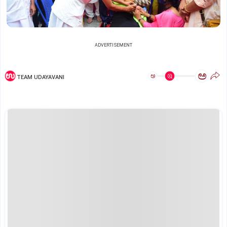
ADVERTISEMENT
ಅ
ಅ
TEAM UDAYAVANI