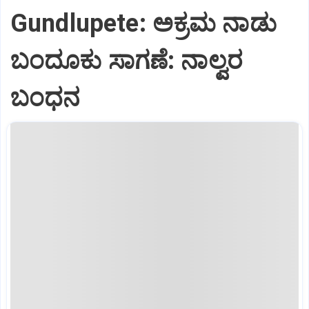
Gundlupete: ಅಕ್ರಮ ನಾಡು
ಬಂದೂಕು ಸಾಗಣೆ: ನಾಲ್ವರ
ಬಂಧನ