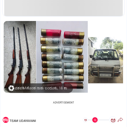
ವಶಪಡಿಸಿಕೊಂಡ ನಾಡು ಬಂದೂಕು, 18 ಕಾರ್ಟ್ರಿಜ್‌ ಗುಂಡುಗಳು, ಓಮ್ನಿ
ADVERTISEMENT
ಅ
ಅ
TEAM UDAYAVANI