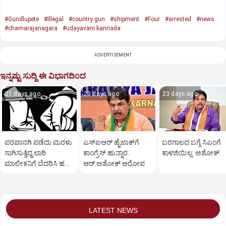
#Gundlupete
#Illegal
#country gun
#shipment
#Four
#arrested
#news
#chamarajanagara
#udayavani kannada
ADVERTISEMENT
ಇನ್ನಷ್ಟು ಸುದ್ದಿ ಈ ವಿಭಾಗದಿಂದ
21 days ago
23 days ago
23 days ago
ಪರವಾನಗಿ ಪಡೆದು ಮರಳು
ಎಸ್‌ಐಆರ್‌ ಹೈಜಾಕ್‌ಗೆ
ಬರಗಾಲದ ಬಗ್ಗೆ ಸಿಎಂಗೆ
ಸಾಗಿಸುತ್ತಿದ್ದ ಲಾರಿ
ಕಾಂಗ್ರೆಸ್‌ ಹುನ್ನಾರ:
ಕಾಳಜಿಯಿಲ್ಲ: ಅಶೋಕ್
ಮಾಲೀಕನಿಗೆ ಬೆದರಿಸಿ ಹಣ
ಆರ್‌.ಅಶೋಕ್‌ ಆರೋಪ
ವಸೂಲಿ; ಮೂವರು ಅರೆಸ್ಟ್
LATEST NEWS