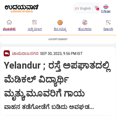
UV
English
E-Paper
ಮುಖಪುಟ
ಸುದ್ದಿ ವಿಭಾಗ
ದಿನ ಭವಿಷ್ಯ
ಹೊಂಗಿರಣ
Search
ADVERTISEMENT
ಚಾಮರಾಜನಗರ
SEP 30, 2023, 9:56 PM IST
Yelandur ; ರಸ್ತೆ ಅಪಘಾತದಲ್ಲಿ
ಮೆಡಿಕಲ್ ವಿದ್ಯಾರ್ಥಿ
ಮೃತ್ಯು,ಮೂವರಿಗೆ ಗಾಯ
ವಾಹನ ತಡೆಗೋಡೆಗೆ ಬಡಿದು ಅವಘಡ...