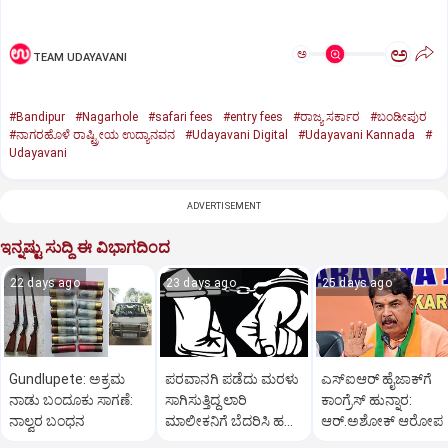
ಅ
ಅ
TEAM UDAYAVANI
#Bandipur
#Nagarhole
#safari fees
#entry fees
#ರಾಜ್ಯ ಸರ್ಕಾರ
#ಬಂಡೀಪುರ
#ನಾಗರಹೊಳೆ ರಾಷ್ಟ್ರೀಯ ಉದ್ಯಾನವನ
#Udayavani Digital
#Udayavani Kannada
#
Udayavani
ADVERTISEMENT
ಇನ್ನಷ್ಟು ಸುದ್ದಿ ಈ ವಿಭಾಗದಿಂದ
22 days ago
23 days ago
25 days ago
Gundlupete: ಅಕ್ರಮ
ಪರವಾನಗಿ ಪಡೆದು ಮರಳು
ಎಸ್‌ಐಆರ್‌ ಹೈಜಾಕ್‌ಗೆ
ನಾಡು ಬಂದೂಕು ಸಾಗಣೆ:
ಸಾಗಿಸುತ್ತಿದ್ದ ಲಾರಿ
ಕಾಂಗ್ರೆಸ್‌ ಹುನ್ನಾರ:
ನಾಲ್ವರ ಬಂಧನ
ಮಾಲೀಕನಿಗೆ ಬೆದರಿಸಿ ಹಣ
ಆರ್‌.ಅಶೋಕ್‌ ಆರೋಪ
ವಸೂಲಿ; ಮೂವರು ಅರೆಸ್ಟ್