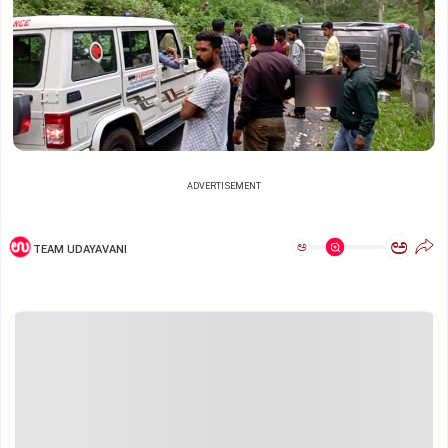
ADVERTISEMENT
ಅ
ಅ
TEAM UDAYAVANI