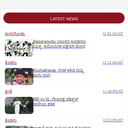
LATEST NEWS
ಕಾಸರಗೋಡು
12:45 AM IST
Kasaragodu: ಬಾಲಕನ ಅಪಹರಣ
ಯತ್ನ : ಆರೋಪಿಗಳ ಪತ್ತೆಗಾಗಿ ಶೋಧ
ಕೊಡಗು
12:15 AM IST
Kushalnagar: ಗೇಟ್ ಕಳಚಿ ಬಿದ್ದು
ಮಗು ಸಾವು
ಕ್ರೀಡೆ
11:06 PM IST
IND vs SL: ದೇವದತ್ತ ಪಡಿಕ್ಕಲ್‌
ಅಜೇಯ ಶತಕ
ಕೊಡಗು
10:23 PM IST