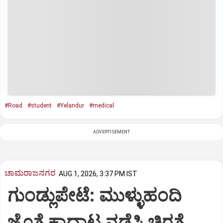
#Road
#student
#Yelandur
#medical
ADVERTISEMENT
ಚಾಮರಾಜನಗರ
AUG 1, 2026, 3:37 PM IST
ಗುಂಡ್ಲುಪೇಟೆ: ಮುಳ್ಳುಹಂದಿ
ಜೊತೆ ಕಾದಾಟ ನಡೆಸಿ ಚಿರತೆ