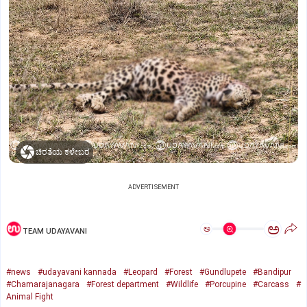
ಚಿರತೆಯ ಕಳೇಬರ
ADVERTISEMENT
ಅ
ಅ
TEAM UDAYAVANI
#news
#udayavani kannada
#Leopard
#Forest
#Gundlupete
#Bandipur
#Chamarajanagara
#Forest department
#Wildlife
#Porcupine
#Carcass
#
Animal Fight