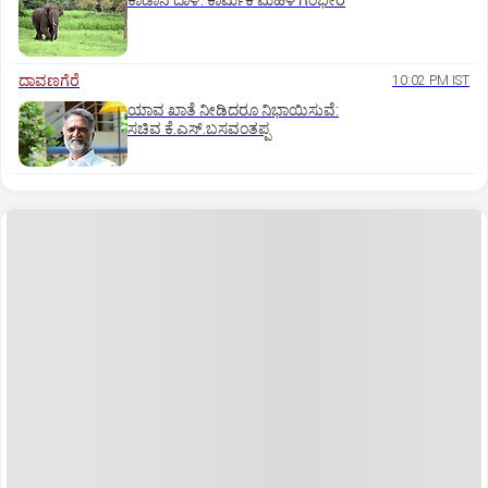
ಕಾಡಾನೆ ದಾಳಿ: ಕಾರ್ಮಿಕ ಮಹಿಳೆ ಗಂಭೀರ
ದಾವಣಗೆರೆ
10:02 PM IST
ಯಾವ ಖಾತೆ ನೀಡಿದರೂ ನಿಭಾಯಿಸುವೆ:
ಸಚಿವ ಕೆ.ಎಸ್.ಬಸವಂತಪ್ಪ