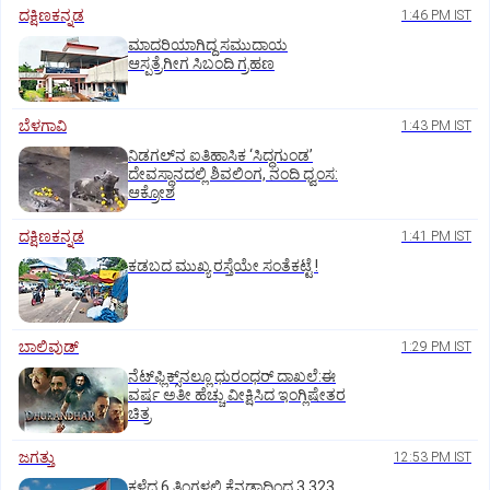
ದಕ್ಷಿಣಕನ್ನಡ
1:46 PM IST
ಮಾದರಿಯಾಗಿದ್ದ ಸಮುದಾಯ
ಆಸ್ಪತ್ರೆಗೀಗ ಸಿಬಂದಿ ಗ್ರಹಣ
ಬೆಳಗಾವಿ
1:43 PM IST
ನಿಡಗಲ್‌ನ ಐತಿಹಾಸಿಕ ‘ಸಿದ್ಧಗುಂಡ’
ದೇವಸ್ಥಾನದಲ್ಲಿ ಶಿವಲಿಂಗ, ನಂದಿ ಧ್ವಂಸ:
ಆಕ್ರೋಶ
ದಕ್ಷಿಣಕನ್ನಡ
1:41 PM IST
ಕಡಬದ ಮುಖ್ಯ ರಸ್ತೆಯೇ ಸಂತೆಕಟ್ಟೆ !
ಬಾಲಿವುಡ್‌
1:29 PM IST
ನೆಟ್‌ಫ್ಲಿಕ್ಸ್‌ನಲ್ಲೂ ಧುರಂಧರ್‌ ದಾಖಲೆ:ಈ
ವರ್ಷ ಅತೀ ಹೆಚ್ಚು ವೀಕ್ಷಿಸಿದ ಇಂಗ್ಲಿಷೇತರ
ಚಿತ್ರ
ಜಗತ್ತು
12:53 PM IST
ಕಳೆದ 6 ತಿಂಗಳಲ್ಲಿ ಕೆನಡಾದಿಂದ 3,323