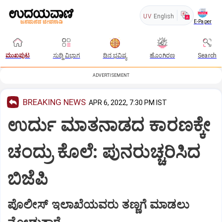
UV
English
E-Paper
ಮುಖಪುಟ
ಸುದ್ದಿ ವಿಭಾಗ
ದಿನ ಭವಿಷ್ಯ
ಹೊಂಗಿರಣ
Search
ADVERTISEMENT
BREAKING NEWS
APR 6, 2022, 7:30 PM IST
ಉರ್ದು ಮಾತನಾಡದ ಕಾರಣಕ್ಕೇ
ಚಂದ್ರು ಕೊಲೆ: ಪುನರುಚ್ಚರಿಸಿದ
ಬಿಜೆಪಿ
ಪೊಲೀಸ್ ಇಲಾಖೆಯವರು ತಣ್ಣಗೆ ಮಾಡಲು