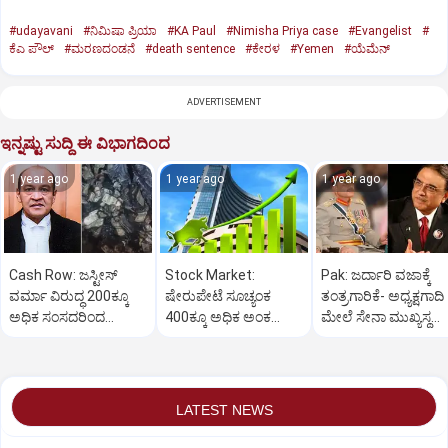
#udayavani
#ನಿಮಿಷಾ ಪ್ರಿಯಾ
#KA Paul
#Nimisha Priya case
#Evangelist
#
ಕೆಎ ಪೌಲ್
#ಮರಣದಂಡನೆ
#death sentence
#ಕೇರಳ
#Yemen
#ಯೆಮೆನ್‌
ADVERTISEMENT
ಇನ್ನಷ್ಟು ಸುದ್ದಿ ಈ ವಿಭಾಗದಿಂದ
1 year ago
1 year ago
1 year ago
Cash Row: ಜಸ್ಟೀಸ್‌
Stock Market:
Pak: ಜರ್ದಾರಿ ವಜಾಕ್ಕೆ
ವರ್ಮಾ ವಿರುದ್ಧ 200ಕ್ಕೂ
ಷೇರುಪೇಟೆ ಸೂಚ್ಯಂಕ
ತಂತ್ರಗಾರಿಕೆ- ಅಧ್ಯಕ್ಷಗಾದಿ
ಅಧಿಕ ಸಂಸದರಿಂದ
400ಕ್ಕೂ ಅಧಿಕ ಅಂಕ
ಮೇಲೆ ಸೇನಾ ಮುಖ್ಯಸ್ಥ
ಮಹಾಭಿಯೋಗಕ್ಕೆ
ಜಿಗಿತ-ದಿನಾಂತ್ಯದ
ಮುನೀರ್ ಚಿತ್ತ!
ಕೋರಿಕೆ…
ವಹಿವಾಟು ಅಂತ್ಯ
LATEST NEWS