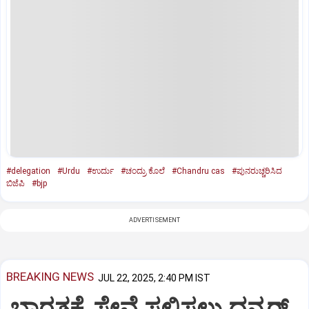
#delegation
#Urdu
#ಉರ್ದು
#ಚಂದ್ರು ಕೊಲೆ
#Chandru cas
#ಪುನರುಚ್ಚರಿಸಿದ
ಬಿಜೆಪಿ
#bjp
ADVERTISEMENT
BREAKING NEWS
JUL 22, 2025, 2:40 PM IST
ಭಾರತಕ್ಕೆ ಸೇವೆ ಸಲ್ಲಿಸಲು ಧನ್ಕರ್‌