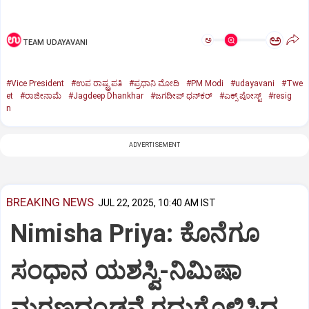
ಅ
ಅ
TEAM UDAYAVANI
#Vice President
#ಉಪ ರಾಷ್ಟ್ರಪತಿ
#ಪ್ರಧಾನಿ ಮೋದಿ
#PM Modi
#udayavani
#Twe
et
#ರಾಜೀನಾಮೆ
#Jagdeep Dhankhar
#ಜಗದೀಪ್‌ ಧನ್‌ಕರ್‌
#ಎಕ್ಸ್‌ ಪೋಸ್ಟ್
#resig
n
ADVERTISEMENT
BREAKING NEWS
JUL 22, 2025, 10:40 AM IST
Nimisha Priya: ಕೊನೆಗೂ
ಸಂಧಾನ ಯಶಸ್ವಿ-ನಿಮಿಷಾ
ಮರಣದಂಡನೆ ರದ್ದುಗೊಳಿಸಿದ