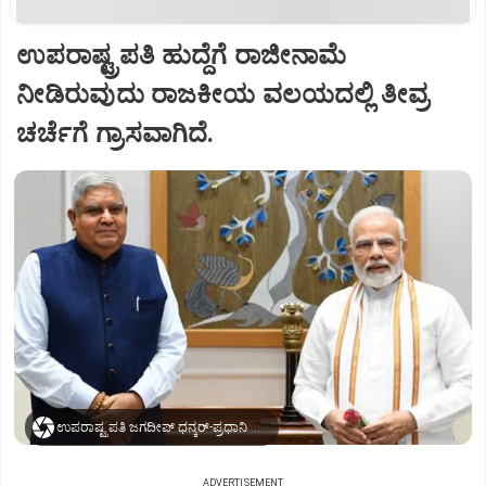
ಉಪರಾಷ್ಟ್ರಪತಿ ಹುದ್ದೆಗೆ ರಾಜೀನಾಮೆ
ನೀಡಿರುವುದು ರಾಜಕೀಯ ವಲಯದಲ್ಲಿ ತೀವ್ರ
ಚರ್ಚೆಗೆ ಗ್ರಾಸವಾಗಿದೆ.
ಉಪರಾಷ್ಟ್ರಪತಿ ಜಗದೀಪ್‌ ಧನ್ಕರ್-ಪ್ರಧಾನಿ ಮೋದಿ
ADVERTISEMENT