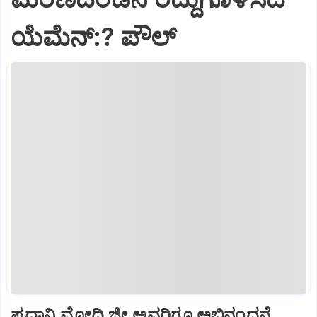
ಯೆಮೆನ್:? ಪೌಲ್
ಪ್ರಧಾನಿ ಮೋದಿ ಜೀ ಅವರಿಗೂ ಅಭಿನಂದನೆ