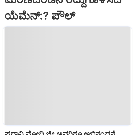
ಯೆಮೆನ್:? ಪೌಲ್
ಪ್ರಧಾನಿ ಮೋದಿ ಜೀ ಅವರಿಗೂ ಅಭಿನಂದನೆ