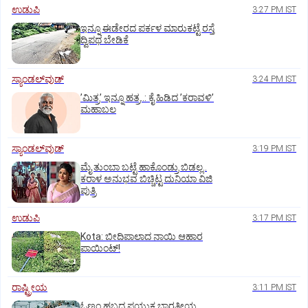
ಉಡುಪಿ
3:27 PM IST
ಇನ್ನೂ ಈಡೇರದ ಪರ್ಕಳ ಮಾರುಕಟ್ಟೆ ರಸ್ತೆ
ದ್ವಿಪಥ ಬೇಡಿಕೆ
ಸ್ಯಾಂಡಲ್‌ವುಡ್‌
3:24 PM IST
ʼಮಿತ್ರʼ ಇನ್ನೂ ಹತ್ರ..: ಕೈ ಹಿಡಿದ ʼಕರಾವಳಿʼ
ಮಹಾಬಲ
ಸ್ಯಾಂಡಲ್‌ವುಡ್‌
3:19 PM IST
ಮೈ ತುಂಬಾ ಬಟ್ಟೆ ಹಾಕೊಂಡ್ರು ಬಿಡಲ್ಲ..
ಕರಾಳ ಅನುಭವ ಬಿಚ್ಚಿಟ್ಟ ದುನಿಯಾ ವಿಜಿ
ಪುತ್ರಿ
ಉಡುಪಿ
3:17 PM IST
Kota: ಬೀದಿಪಾಲಾದ ನಾಯಿ ಆಹಾರ
ಪಾಯಿಂಟ್‌!
ರಾಷ್ಟ್ರೀಯ
3:11 PM IST
ಓಣಂ ಹಬ್ಬದ ಪ್ರಯುಕ್ತ ಭಾರತೀಯ