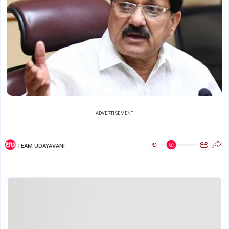
ADVERTISEMENT
ಅ
ಅ
TEAM UDAYAVANI