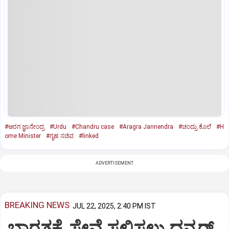
#ಆರಗ ಜ್ಞಾನೇಂದ್ರ
#Urdu
#Chandru case
#Aragra Jannendra
#ಚಂದ್ರು ಕೊಲೆ
#H
ome Minister
#ಗೃಹ ಸಚಿವ
#linked
ADVERTISEMENT
BREAKING NEWS
JUL 22, 2025, 2:40 PM IST
ಭಾರತಕ್ಕೆ ಸೇವೆ ಸಲ್ಲಿಸಲು ಧನ್ಕರ್‌