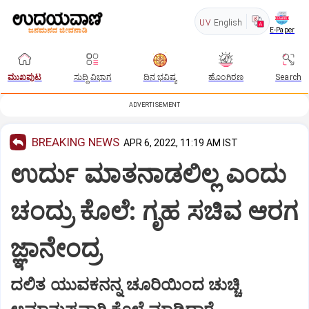
UV
English
E-Paper
ಮುಖಪುಟ
ಸುದ್ದಿ ವಿಭಾಗ
ದಿನ ಭವಿಷ್ಯ
ಹೊಂಗಿರಣ
Search
ADVERTISEMENT
BREAKING NEWS
APR 6, 2022, 11:19 AM IST
ಉರ್ದು‌ ಮಾತನಾಡಲಿಲ್ಲ ಎಂದು
ಚಂದ್ರು ಕೊಲೆ: ಗೃಹ ಸಚಿವ ಆರಗ
ಜ್ಞಾನೇಂದ್ರ
ದಲಿತ ಯುವಕನನ್ನ ಚೂರಿಯಿಂದ ಚುಚ್ಚಿ