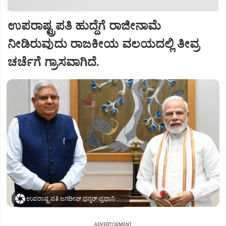
ಉಪರಾಷ್ಟ್ರಪತಿ ಹುದ್ದೆಗೆ ರಾಜೀನಾಮೆ
ನೀಡಿರುವುದು ರಾಜಕೀಯ ವಲಯದಲ್ಲಿ ತೀವ್ರ
ಚರ್ಚೆಗೆ ಗ್ರಾಸವಾಗಿದೆ.
ಉಪರಾಷ್ಟ್ರಪತಿ ಜಗದೀಪ್‌ ಧನ್ಕರ್-ಪ್ರಧಾನಿ ಮೋದಿ
ADVERTISEMENT