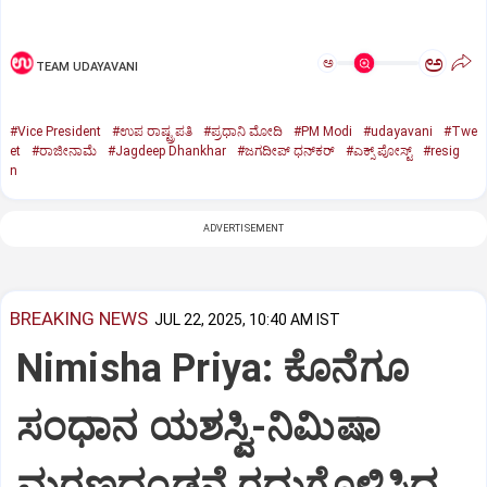
ಅ
ಅ
TEAM UDAYAVANI
#Vice President
#ಉಪ ರಾಷ್ಟ್ರಪತಿ
#ಪ್ರಧಾನಿ ಮೋದಿ
#PM Modi
#udayavani
#Twe
et
#ರಾಜೀನಾಮೆ
#Jagdeep Dhankhar
#ಜಗದೀಪ್‌ ಧನ್‌ಕರ್‌
#ಎಕ್ಸ್‌ ಪೋಸ್ಟ್
#resig
n
ADVERTISEMENT
BREAKING NEWS
JUL 22, 2025, 10:40 AM IST
Nimisha Priya: ಕೊನೆಗೂ
ಸಂಧಾನ ಯಶಸ್ವಿ-ನಿಮಿಷಾ
ಮರಣದಂಡನೆ ರದ್ದುಗೊಳಿಸಿದ