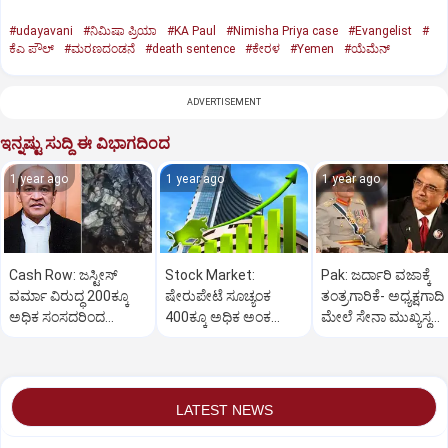
#udayavani
#ನಿಮಿಷಾ ಪ್ರಿಯಾ
#KA Paul
#Nimisha Priya case
#Evangelist
#
ಕೆಎ ಪೌಲ್
#ಮರಣದಂಡನೆ
#death sentence
#ಕೇರಳ
#Yemen
#ಯೆಮೆನ್‌
ADVERTISEMENT
ಇನ್ನಷ್ಟು ಸುದ್ದಿ ಈ ವಿಭಾಗದಿಂದ
1 year ago
1 year ago
1 year ago
Cash Row: ಜಸ್ಟೀಸ್‌
Stock Market:
Pak: ಜರ್ದಾರಿ ವಜಾಕ್ಕೆ
ವರ್ಮಾ ವಿರುದ್ಧ 200ಕ್ಕೂ
ಷೇರುಪೇಟೆ ಸೂಚ್ಯಂಕ
ತಂತ್ರಗಾರಿಕೆ- ಅಧ್ಯಕ್ಷಗಾದಿ
ಅಧಿಕ ಸಂಸದರಿಂದ
400ಕ್ಕೂ ಅಧಿಕ ಅಂಕ
ಮೇಲೆ ಸೇನಾ ಮುಖ್ಯಸ್ಥ
ಮಹಾಭಿಯೋಗಕ್ಕೆ
ಜಿಗಿತ-ದಿನಾಂತ್ಯದ
ಮುನೀರ್ ಚಿತ್ತ!
ಕೋರಿಕೆ…
ವಹಿವಾಟು ಅಂತ್ಯ
LATEST NEWS