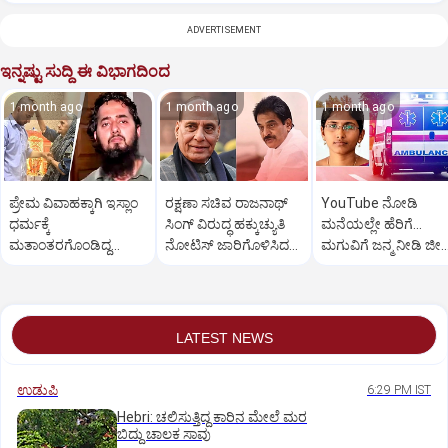
ADVERTISEMENT
ಇನ್ನಷ್ಟು ಸುದ್ದಿ ಈ ವಿಭಾಗದಿಂದ
1 month ago
1 month ago
1 month ago
ಪ್ರೇಮ ವಿವಾಹಕ್ಕಾಗಿ ಇಸ್ಲಾಂ
ರಕ್ಷಣಾ ಸಚಿವ ರಾಜನಾಥ್
YouTube ನೋಡಿ
ಧರ್ಮಕ್ಕೆ
ಸಿಂಗ್ ವಿರುದ್ಧ ಹಕ್ಕುಚ್ಯುತಿ
ಮನೆಯಲ್ಲೇ ಹೆರಿಗೆ...
ಮತಾಂತರಗೊಂಡಿದ್ದ
ನೋಟಿಸ್ ಜಾರಿಗೊಳಿಸಿದ
ಮಗುವಿಗೆ ಜನ್ಮ ನೀಡಿ ಜೀ
ಯುವಕ ಹಿಂದೂ ಧರ್ಮಕ್ಕೆ
ಕಾಂಗ್ರೆಸ್!
ಬಿಟ್ಟ ಮಹಿಳೆ
ವಾಪಸ್
LATEST NEWS
ಉಡುಪಿ
6:29 PM IST
Hebri: ಚಲಿಸುತ್ತಿದ್ದ ಕಾರಿನ ಮೇಲೆ ಮರ
ಬಿದ್ದು ಚಾಲಕ ಸಾವು