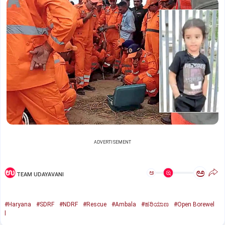
ADVERTISEMENT
ಅ
ಅ
TEAM UDAYAVANI
#Haryana
#SDRF
#NDRF
#Rescue
#Ambala
#ಹರಿಯಾಣ
#Open Borewel
l