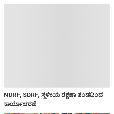
NDRF, SDRF, ಸ್ಥಳೀಯ ರಕ್ಷಣಾ ತಂಡದಿಂದ
ಕಾರ್ಯಾಚರಣೆ