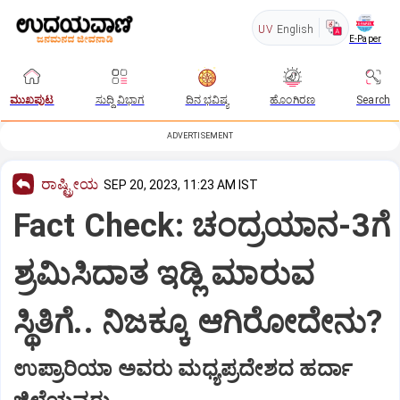
UV
English
E-Paper
ಮುಖಪುಟ
ಸುದ್ದಿ ವಿಭಾಗ
ದಿನ ಭವಿಷ್ಯ
ಹೊಂಗಿರಣ
Search
ADVERTISEMENT
ರಾಷ್ಟ್ರೀಯ
SEP 20, 2023, 11:23 AM IST
Fact Check: ಚಂದ್ರಯಾನ-3ಗೆ
ಶ್ರಮಿಸಿದಾತ ಇಡ್ಲಿ ಮಾರುವ
ಸ್ಥಿತಿಗೆ.. ನಿಜಕ್ಕೂ ಆಗಿರೋದೇನು?
ಉಪ್ರಾರಿಯಾ ಅವರು ಮಧ್ಯಪ್ರದೇಶದ ಹರ್ದಾ