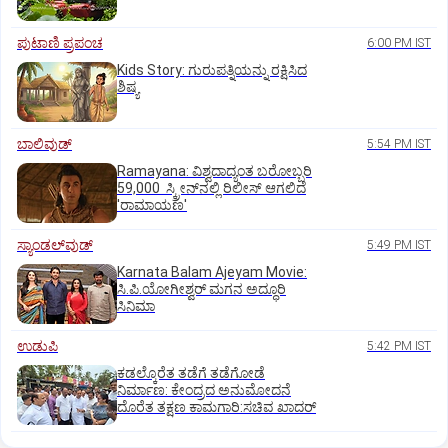
ಪುಟಾಣಿ ಪ್ರಪಂಚ
6:00 PM IST
Kids Story: ಗುರುಪತ್ನಿಯನ್ನು ರಕ್ಷಿಸಿದ
ಶಿಷ್ಯ
ಬಾಲಿವುಡ್‌
5:54 PM IST
Ramayana: ವಿಶ್ವದಾದ್ಯಂತ ಬರೋಬ್ಬರಿ
59,000 ಸ್ಕ್ರೀನ್‌ನಲ್ಲಿ ರಿಲೀಸ್‌ ಆಗಲಿದೆ
'ರಾಮಾಯಣ'
ಸ್ಯಾಂಡಲ್‌ವುಡ್‌
5:49 PM IST
Karnata Balam Ajeyam Movie:
ಸಿ.ಪಿ.ಯೋಗೀಶ್ವರ್‌ ಮಗನ ಅದ್ಧೂರಿ
ಸಿನಿಮಾ
ಉಡುಪಿ
5:42 PM IST
ಕಡಲ್ಕೊರೆತ ತಡೆಗೆ ತಡೆಗೋಡೆ
ನಿರ್ಮಾಣ: ಕೇಂದ್ರದ ಅನುಮೋದನೆ
ದೊರೆತ ತಕ್ಷಣ ಕಾಮಗಾರಿ:ಸಚಿವ ಖಾದರ್