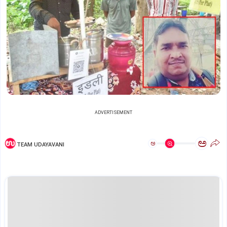
ADVERTISEMENT
ಅ
ಅ
TEAM UDAYAVANI