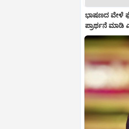
ಭಾಷಣದ ವೇಳೆ ಘೋ
ಪ್ರಾರ್ಥನೆ ಮಾಡ