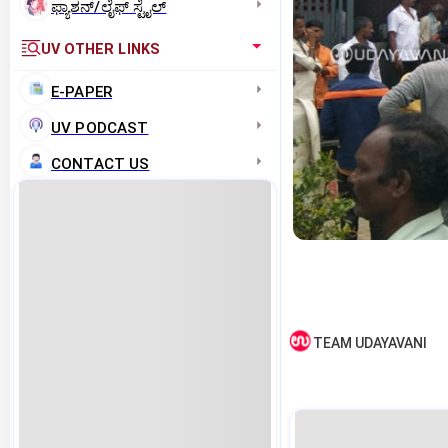
ಫ್ಯಾಶನ್/ಲೈಫ್‌ ಸ್ಟೈಲ್
UV OTHER LINKS
E-PAPER
UV PODCAST
CONTACT US
TEAM UDAYAVANI