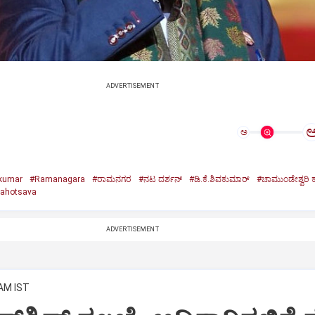
ADVERTISEMENT
ಅ
akumar
#Ramanagara
#ರಾಮನಗರ
#ನಟ ದರ್ಶನ್
#ಡಿ.ಕೆ.ಶಿವಕುಮಾರ್
#ಚಾಮುಂಡೇಶ್ವರಿ
ahotsava
ADVERTISEMENT
 AM IST