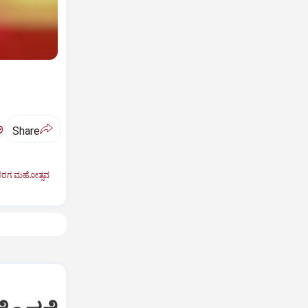
ಅ
Share
 ಕರಗ ಮಹೋತ್ಸವ