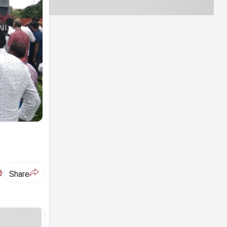
ಅ
Share