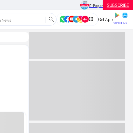
SUBSCRIBE
E-Paper
Get App
h News
Android
iOS