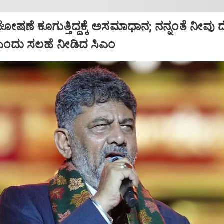
ಷಣೆ ಕೂಗುತ್ತಿದ್ದಕ್ಕೆ ಅಸಮಾಧಾನ; ನನ್ನಂತೆ ನೀವು
ಿ ಎಂದು ಸಲಹೆ ನೀಡಿದ ಸಿಎಂ