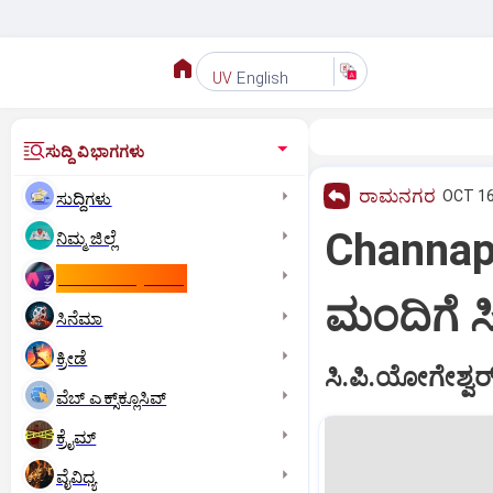
English
UV
ಸುದ್ದಿ ವಿಭಾಗಗಳು
ರಾಮನಗರ
OCT 16
ಸುದ್ದಿಗಳು
Channapa
ನಿಮ್ಮ ಜಿಲ್ಲೆ
ಕಾಮನ್‌ ವೆಲ್ತ್‌ ಗೇಮ್ಸ್‌
ಮಂದಿಗೆ ಸಿ
ಸಿನೆಮಾ
ಕ್ರೀಡೆ
ಸಿ.ಪಿ.ಯೋಗೇಶ್ವರ್ ನ
ವೆಬ್ ಎಕ್ಸ್‌ಕ್ಲೂಸಿವ್
ಕ್ರೈಮ್
ವೈವಿಧ್ಯ