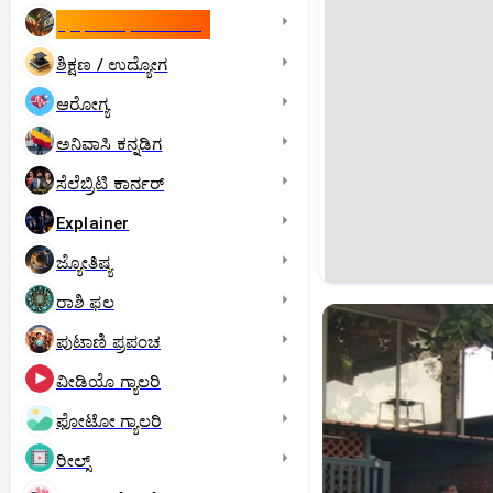
ಇಸ್ರೇಲ್- ಇರಾನ್‌ ಯುದ್ಧ
ಶಿಕ್ಷಣ / ಉದ್ಯೋಗ
ಆರೋಗ್ಯ
ಅನಿವಾಸಿ ಕನ್ನಡಿಗ
ಸೆಲೆಬ್ರಿಟಿ ಕಾರ್ನರ್‌
Explainer
ಜ್ಯೋತಿಷ್ಯ
ರಾಶಿ ಫಲ
ಪುಟಾಣಿ ಪ್ರಪಂಚ
ವೀಡಿಯೊ ಗ್ಯಾಲರಿ
ಫೋಟೋ ಗ್ಯಾಲರಿ
ರೀಲ್ಸ್