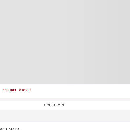
#biriyani
#seized
ADVERTISEMENT
 8:11 AM IST