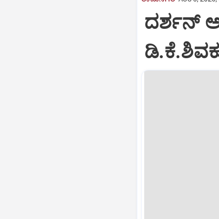
ದರ್ಶನ್ 
ಡಿ.ಕೆ.ಶಿ