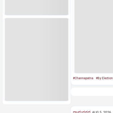
#Channapatna
#By Election
ರಾಮನಗರ
AUG 5, 2026,