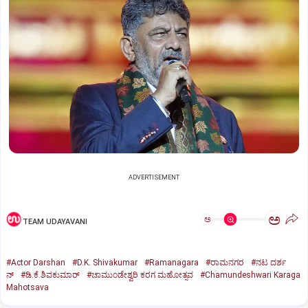
ADVERTISEMENT
ಅ
ಅ
TEAM UDAYAVANI
#Actor Darshan
#D.K. Shivakumar
#Ramanagara
#ರಾಮನಗರ
#ನಟ ದರ್ಶ
ನ್
#ಡಿ.ಕೆ.ಶಿವಕುಮಾರ್
#ಚಾಮುಂಡೇಶ್ವರಿ ಕರಗ ಮಹೋತ್ಸವ
#Chamundeshwari Karaga
Mahotsava