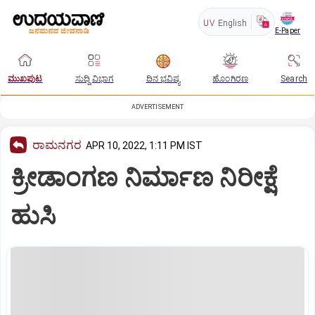
UV
English
E-Paper
ಮುಖಪುಟ
ಸುದ್ದಿ ವಿಭಾಗ
ದಿನ ಭವಿಷ್ಯ
ಹೊಂಗಿರಣ
Search
ADVERTISEMENT
ರಾಮನಗರ
APR 10, 2022, 1:11 PM IST
ಕ್ರೀಡಾಂಗಣ ನಿರ್ಮಾಣ ನಿರೀಕ್ಷೆ
ಹುಸಿ