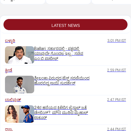
LATEST NEWS
ಬಳ್ಳಾರಿ
3:01 PM IST
Ballari: ಸರ್ಕಾರದಲ್ಲಿ - ಪಕ್ಷದಲ್ಲಿ
ಯಾವುದೇ ಗೊಂದಲ ಇಲ್ಲ..: ಸಚಿವ
ಎಂ.ಬಿ.ಪಾಟೀಲ್
ಕ್ರೀಡೆ
2:59 PM IST
ಶ್ರೀಲಂಕಾ ವಿರುದ್ಧದ ಟೆಸ್ಟ್ ಸರಣಿಯಿಂದ
ಹೊರಬಿದ್ದ ಸಾಯಿ ಸುದರ್ಶನ್
ಬಾಲಿವುಡ್‌
2:47 PM IST
24ರ ಹರೆಯದ ಕ್ರಿಕೆಟಿಗ ಜೈಸ್ವಾಲ್‌ ಜತೆ
ಡೇಟಿಂಗ್?:‌ ಮೌನ ಮುರಿದ ಮೃಣಾಲ್‌
ಠಾಕೂರ್
ರಾಜ್ಯ
2:44 PM IST