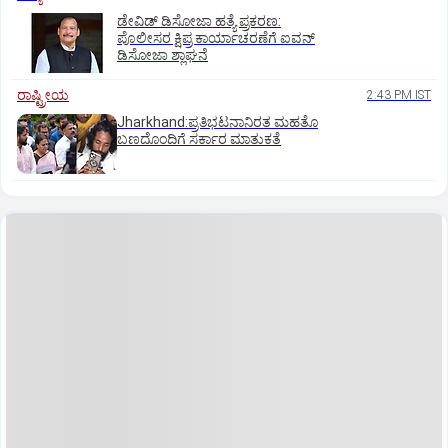
ಡೇವಿಡ್ ಡಿಸೋಜಾ ಹತ್ಯೆ ಪ್ರಕರಣ:
ಪೊಲೀಸರ ಕ್ಷಿಪ್ರ ಕಾರ್ಯಾಚರಣೆಗೆ ಐವನ್
ಡಿಸೋಜಾ ಶ್ಲಾಘನೆ
ರಾಷ್ಟ್ರೀಯ
2:43 PM IST
Jharkhand:ಪ್ರತಿಭಟನಾನಿರತ ಮಹತೊ
ಬಣದೊಂದಿಗೆ ಸರ್ಕಾರ ಮಾತುಕತೆ