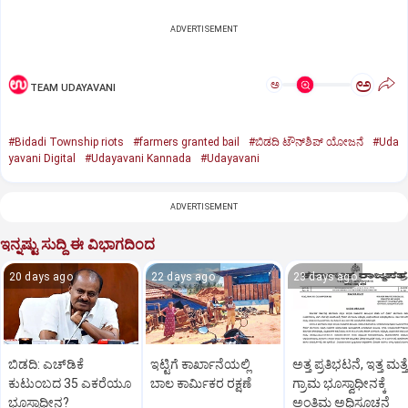
ADVERTISEMENT
ಅ
ಅ
TEAM UDAYAVANI
#Bidadi Township riots
#farmers granted bail
#ಬಿಡದಿ ಟೌನ್‌ಶಿಪ್‌ ಯೋಜನೆ
#Uda
yavani Digital
#Udayavani Kannada
#Udayavani
ADVERTISEMENT
ಇನ್ನಷ್ಟು ಸುದ್ದಿ ಈ ವಿಭಾಗದಿಂದ
20 days ago
22 days ago
23 days ago
ಬಿಡದಿ: ಎಚ್‌ಡಿಕೆ
ಇಟ್ಟಿಗೆ ಕಾರ್ಖಾನೆಯಲ್ಲಿ
ಅತ್ತ ಪ್ರತಿಭಟನೆ, ಇತ್ತ ಮತ್ತ
ಕುಟುಂಬದ 35 ಎಕರೆಯೂ
ಬಾಲ ಕಾರ್ಮಿಕರ ರಕ್ಷಣೆ
ಗ್ರಾಮ ಭೂಸ್ವಾಧೀನಕ್ಕೆ
ಭೂಸ್ವಾಧೀನ?
ಅಂತಿಮ ಅಧಿಸೂಚನೆ