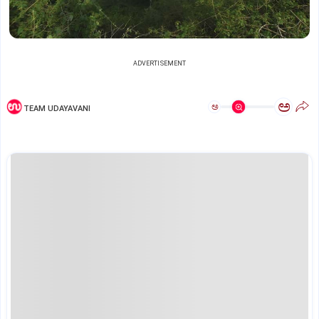
ADVERTISEMENT
ಅ
ಅ
TEAM UDAYAVANI