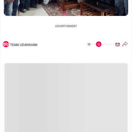
ADVERTISEMENT
ಅ
ಅ
TEAM UDAYAVANI