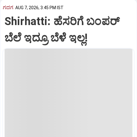
ಗದಗ
AUG 7, 2026, 3:45 PM IST
Shirhatti: ಹೆಸರಿಗೆ ಬಂಪರ್
ಬೆಲೆ ಇದ್ರೂ ಬೆಳೆ ಇಲ್ಲ!