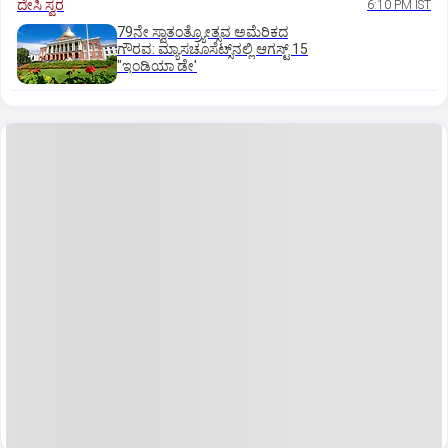
ದೇಸಿ ಸ್ವರ
6:10 PM IST
79ನೇ ಸ್ವಾತಂತ್ರ್ಯೋತ್ಸವ ಅಮೆರಿಕದ
ಗೌರವ: ಮ್ಯಾಸಚೂಸೆಟ್ಸ್‌ನಲ್ಲಿ ಆಗಸ್ಟ್‌ 15
"ಇಂಡಿಯಾ ಡೇ'