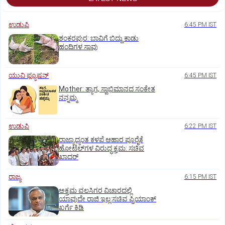
ಉಡುಪಿ
6:45 PM IST
ಶಂಕರಪುರ: ಬಾವಿಗೆ ಬಿದ್ದು ಕಾಡು
ಹಂದಿಗಳ ಸಾವು
ಯುವಿ ಫ್ಯೂಷನ್
6:45 PM IST
Mother: ತ್ಯಾಗ, ಸ್ವಾಭಿಮಾನದ ಸಂಕೇತ
ನನ್ನಮ್ಮ
ಉಡುಪಿ
6:22 PM IST
ರಾಜ್ಯಾದ್ಯಂತ ಕಳಪೆ ಆಹಾರ ಪೂರೈಕೆ
ಹೋಟೆಲ್‌ಗಳ ವಿರುದ್ಧ ಕ್ರಮ: ಸಚಿವ
ಖಾದರ್
ರಾಜ್ಯ
6:15 PM IST
ಅಕ್ರಮ ವಲಸಿಗರ ವಿಚಾರದಲ್ಲಿ
ಯಾವುದೇ ರಾಜಿ ಇಲ್ಲ:ಸಚಿವ ಪ್ರಿಯಾಂಕ್
ಖರ್ಗೆ ಕಿಡಿ