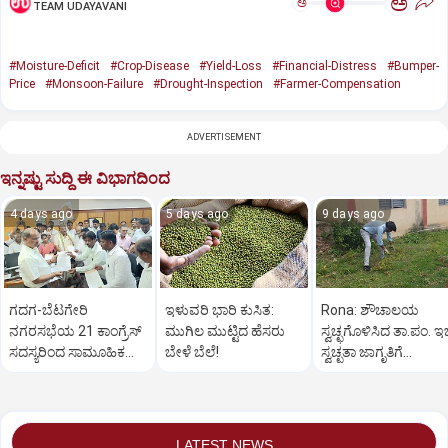
ಅ
ಅ
TEAM UDAYAVANI
#Moisture-Deficit
#Crop-Disease
#Yield-Loss
#Financial-Distress
#Bumper-
Price
#Monsoon-Failure
#Drought-Inspection
#Farmer-Compensation
ADVERTISEMENT
ಇನ್ನಷ್ಟು ಸುದ್ದಿ ಈ ವಿಭಾಗದಿಂದ
4 days ago
5 days ago
9 days ago
ಗದಗ-ಬೆಟಗೇರಿ
ಇಳುವರಿ ಭಾರಿ ಕುಸಿತ:
Rona: ಶೌಚಾಲಯ
ನಗರಸಭೆಯ 21 ಕಾಂಗ್ರೆಸ್
ಮುಗಿಲ ಮುಟ್ಟಿದ ಹೆಸರು
ಸ್ವಚ್ಛಗೊಳಿಸಿದ ತಾ.ಪಂ. ಇ
ಸದಸ್ಯರಿಂದ ಸಾಮೂಹಿಕ
ಬೇಳೆ ಬೆಲೆ!
ಸ್ವಚ್ಛತಾ ಜಾಗೃತಿಗೆ
ರಾಜೀನಾಮೆ!
ಸಾರ್ವಜನಿಕರ ಪ್ರಶಂಸೆ
LATEST NEWS