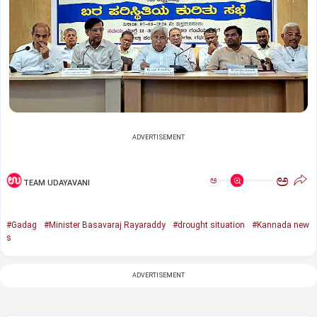
ADVERTISEMENT
ಅ
ಅ
TEAM UDAYAVANI
#Gadag
#Minister Basavaraj Rayaraddy
#drought situation
#Kannada new
s
ADVERTISEMENT