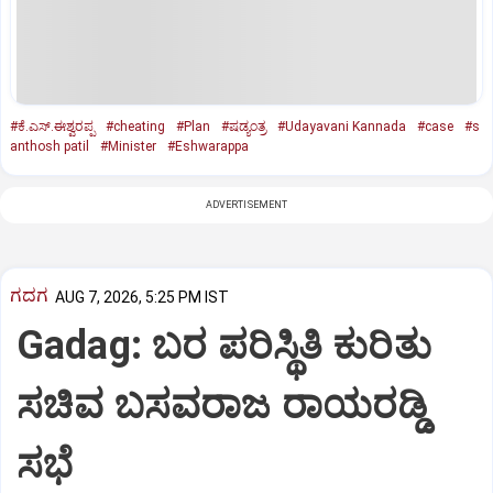
#ಕೆ.ಎಸ್‌.ಈಶ್ವರಪ್ಪ
#cheating
#Plan
#ಷಡ್ಯಂತ್ರ
#Udayavani Kannada
#case
#s
anthosh patil
#Minister
#Eshwarappa
ADVERTISEMENT
ಗದಗ
AUG 7, 2026, 5:25 PM IST
Gadag: ಬರ ಪರಿಸ್ಥಿತಿ ಕುರಿತು
ಸಚಿವ ಬಸವರಾಜ ರಾಯರಡ್ಡಿ
ಸಭೆ