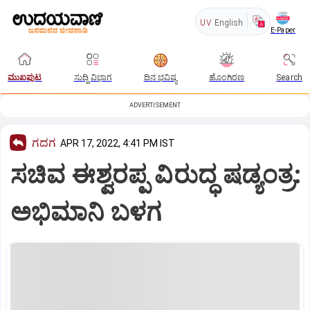
UV
English
E-Paper
ಮುಖಪುಟ
ಸುದ್ದಿ ವಿಭಾಗ
ದಿನ ಭವಿಷ್ಯ
ಹೊಂಗಿರಣ
Search
ADVERTISEMENT
ಗದಗ
APR 17, 2022, 4:41 PM IST
ಸಚಿವ ಈಶ್ವರಪ್ಪ ವಿರುದ್ಧ ಷಡ್ಯಂತ್ರ:
ಅಭಿಮಾನಿ ಬಳಗ