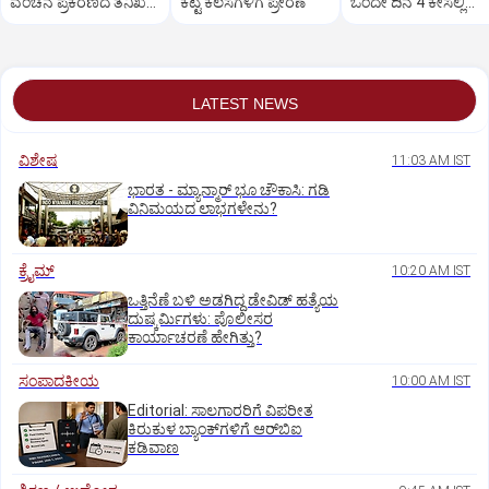
ವಂಚನೆ ಪ್ರಕರಣದ ತನಿಖೆ
ಕೆಟ್ಟ ಕೆಲಸಗಳಿಗೆ ಪ್ರೇರಣೆ
ಒಂದೇ ದಿನ 4 ಕೇಸಲ್ಲಿ
ಸಿಐಡಿಗೆ ವರ್ಗ
ಸುಪ್ರೀಂಕೋರ್ಟ್‌ ಅಭಿಮ
LATEST NEWS
ವಿಶೇಷ
11:03 AM IST
ಭಾರತ -‌ ಮ್ಯಾನ್ಮಾರ್ ಭೂ ಚೌಕಾಸಿ: ಗಡಿ
ವಿನಿಮಯದ ಲಾಭಗಳೇನು?
ಕ್ರೈಮ್
10:20 AM IST
ಒತ್ತಿನೆಣೆ ಬಳಿ ಅಡಗಿದ್ದ ಡೇವಿಡ್‌ ಹತ್ಯೆಯ
ದುಷ್ಕರ್ಮಿಗಳು: ಪೊಲೀಸರ
ಕಾರ್ಯಾಚರಣೆ ಹೇಗಿತ್ತು?
ಸಂಪಾದಕೀಯ
10:00 AM IST
Editorial: ಸಾಲಗಾರರಿಗೆ ವಿಪರೀತ
ಕಿರುಕುಳ ಬ್ಯಾಂಕ್‌ಗಳಿಗೆ ಆರ್‌ಬಿಐ
ಕಡಿವಾಣ