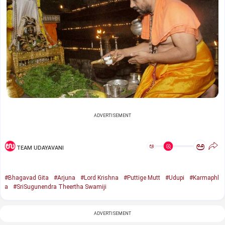
ADVERTISEMENT
ಅ
ಅ
TEAM UDAYAVANI
#Bhagavad Gita
#Arjuna
#Lord Krishna
#Puttige Mutt
#Udupi
#Karmaphl
a
#SriSugunendra Theertha Swamiji
ADVERTISEMENT