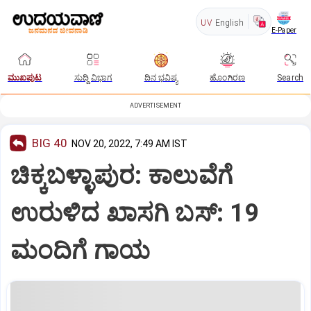
UV
English
E-Paper
ಮುಖಪುಟ
ಸುದ್ದಿ ವಿಭಾಗ
ದಿನ ಭವಿಷ್ಯ
ಹೊಂಗಿರಣ
Search
ADVERTISEMENT
BIG 40
NOV 20, 2022, 7:49 AM IST
ಚಿಕ್ಕಬಳ್ಳಾಪುರ: ಕಾಲುವೆಗೆ
ಉರುಳಿದ ಖಾಸಗಿ ಬಸ್: 19
ಮಂದಿಗೆ ಗಾಯ