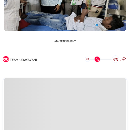
ADVERTISEMENT
ಅ
ಅ
TEAM UDAYAVANI