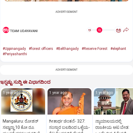
ADVERTISEMENT
ಅ
ಅ
TEAM UDAYAVANI
#Uppinangady
#forest officers
#Belthangady
#Reserve Forest
#elephant
#Periyashanthi
ADVERTISEMENT
ಇನ್ನಷ್ಟು ಸುದ್ದಿ ಈ ವಿಭಾಗದಿಂದ
1 year ago
1 year ago
1 year ago
Mangaluru: ರೋಶನ್‌
ಗೀತಾರ್ಥ ಚಿಂತನೆ- 327:
ನ್ಯಾಯಾಲಯದಲ್ಲಿ
ಸಲ್ಡಾನ್ಹಾ 10 ಕೋ.ರೂ.
ಸಂಸ್ಕಾರ ಬಲದಿಂದ ಒಳ್ಳೆಯ-
ರಾಜಕೀಯ ಆಟ ಬೇಡ: