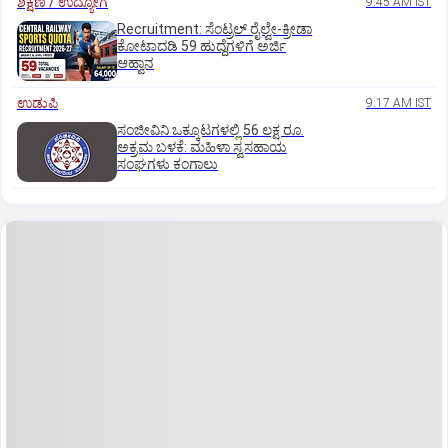
ಶಿಕ್ಷಣ / ಉದ್ಯೋಗ
9:45 AM IST
Recruitment: ಸೆಂಟ್ರಲ್‌ ರೈಲ್ವೇ-ಕ್ರೀಡಾ
ಕೋಟಾದಡಿ 59 ಹುದ್ದೆಗಳಿಗೆ ಅರ್ಜಿ
ಆಹ್ವಾನ
ಉಡುಪಿ
9:17 AM IST
ಸಂಜೀವಿನಿ ಒಕ್ಕೂಟಗಳಲ್ಲಿ 56 ಲಕ್ಷ ರೂ.
ಅಕ್ರಮ ಬಳಕೆ: ಮಹಿಳಾ ಸ್ವಸಹಾಯ
ಸಂಘಗಳು ಕಂಗಾಲು