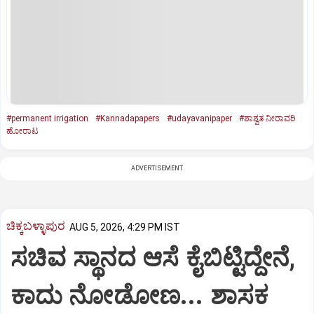
#permanent irrigation
#Kannadapapers
#udayavanipaper
#ಶಾಶ್ವತ ನೀರಾವರಿ
ಹೋರಾಟ
ADVERTISEMENT
ಚಿಕ್ಕಬಳ್ಳಾಪುರ
AUG 5, 2026, 4:29 PM IST
ಸಚಿವ ಸ್ಥಾನದ ಆಸೆ ಕೈಬಿಟ್ಟಿದ್ದೇನೆ,
ಕಾದು ನೋಡೋಣ... ಶಾಸಕ