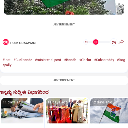
ADVERTISEMENT
ಅ
ಅ
TEAM UDAYAVANI
#lost
#Gudibande
#ministerial post
#Bandh
#Chelur
#Subbareddy
#Bag
epally
ADVERTISEMENT
ಇನ್ನಷ್ಟು ಸುದ್ದಿ ಈ ವಿಭಾಗದಿಂದ
11 days ago
11 days ago
12 days ago