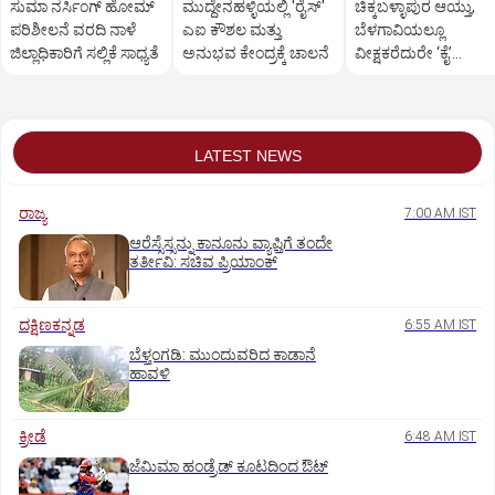
ಸುಮಾ ನರ್ಸಿಂಗ್ ಹೋಮ್
ಮುದ್ದೇನಹಳ್ಳಿಯಲ್ಲಿ 'ರೈಸ್'
ಚಿಕ್ಕಬಳ್ಳಾಪುರ ಆಯ್ತು,
ಪರಿಶೀಲನೆ ವರದಿ ನಾಳೆ
ಎಐ ಕೌಶಲ ಮತ್ತು
ಬೆಳಗಾವಿಯಲ್ಲೂ
ಜಿಲ್ಲಾಧಿಕಾರಿಗೆ ಸಲ್ಲಿಕೆ ಸಾಧ್ಯತೆ
ಅನುಭವ ಕೇಂದ್ರಕ್ಕೆ ಚಾಲನೆ
ವೀಕ್ಷಕರೆದುರೇ ‘ಕೈ’
ಮುಖಂಡರ ಗಲಾಟೆ
LATEST NEWS
ರಾಜ್ಯ
7:00 AM IST
ಆರೆಸ್ಸೆಸ್ಸನ್ನು ಕಾನೂನು ವ್ಯಾಪ್ತಿಗೆ ತಂದೇ
ತರ್ತೀವಿ: ಸಚಿವ ಪ್ರಿಯಾಂಕ್‌
ದಕ್ಷಿಣಕನ್ನಡ
6:55 AM IST
ಬೆಳ್ತಂಗಡಿ: ಮುಂದುವರಿದ ಕಾಡಾನೆ
ಹಾವಳಿ
ಕ್ರೀಡೆ
6:48 AM IST
ಜೆಮಿಮಾ ಹಂಡ್ರೆಡ್‌ ಕೂಟದಿಂದ ಔಟ್‌