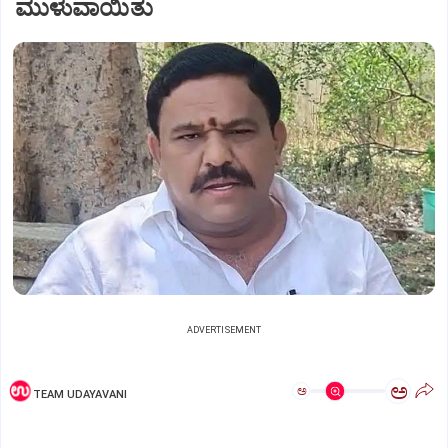
ಮುಳುವಾಯಿತು
ADVERTISEMENT
ಅ
ಅ
TEAM UDAYAVANI