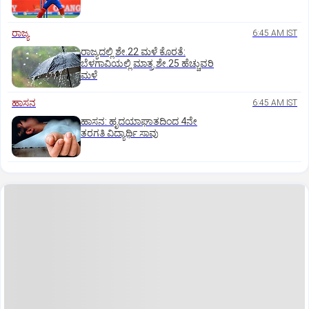
ರಾಜ್ಯ
6:45 AM IST
ರಾಜ್ಯದಲ್ಲಿ ಶೇ.22 ಮಳೆ ಕೊರತೆ:
ಬೆಳಗಾವಿಯಲ್ಲಿ ಮಾತ್ರ ಶೇ.25 ಹೆಚ್ಚುವರಿ
ಮಳೆ
ಹಾಸನ
6:45 AM IST
ಹಾಸನ: ಹೃದಯಾಘಾತದಿಂದ 4ನೇ
ತರಗತಿ ವಿದ್ಯಾರ್ಥಿ ಸಾವು