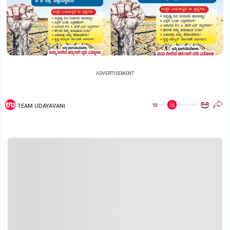
ADVERTISEMENT
ಅ
ಅ
TEAM UDAYAVANI