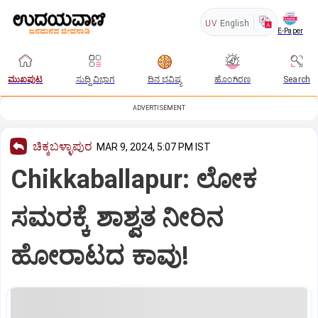
UV
English
E-Paper
ಮುಖಪುಟ
ಸುದ್ದಿ ವಿಭಾಗ
ದಿನ ಭವಿಷ್ಯ
ಹೊಂಗಿರಣ
Search
ADVERTISEMENT
ಚಿಕ್ಕಬಳ್ಳಾಪುರ
MAR 9, 2024, 5:07 PM IST
Chikkaballapur: ಲೋಕ
ಸಮರಕ್ಕೆ ಶಾಶ್ವತ ನೀರಿನ
ಹೋರಾಟದ ಕಾವು!