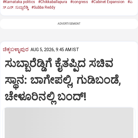
#Karnataka politics
#Chikkaballapura
#congress
#Cabinet Expansion
#ಎ
ಸ್.ಎನ್. ಸುಬ್ಬಾರೆಡ್ಡಿ
#Subba Reddy
ADVERTISEMENT
ಚಿಕ್ಕಬಳ್ಳಾಪುರ
AUG 5, 2026, 9:45 AM IST
ಸುಬ್ಬಾರೆಡ್ಡಿಗೆ ಕೈತಪ್ಪಿದ ಸಚಿವ
ಸ್ಥಾನ: ಬಾಗೇಪಲ್ಲಿ, ಗುಡಿಬಂಡೆ,
ಚೇಳೂರಿನಲ್ಲಿ ಬಂದ್!