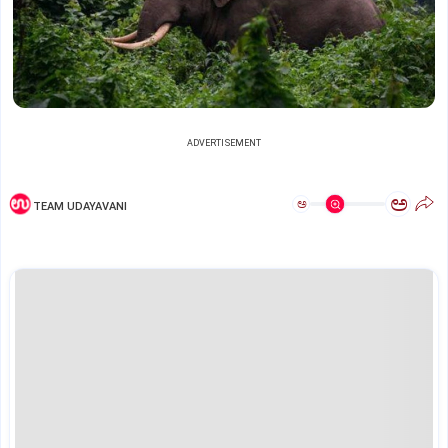
ADVERTISEMENT
ಅ
ಅ
TEAM UDAYAVANI