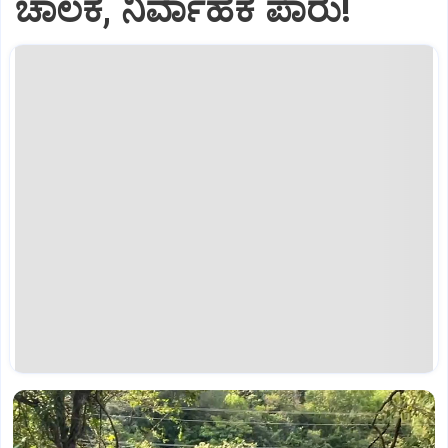
ಚಾಲಕ, ನಿರ್ವಾಹಕ ಪಾರು!