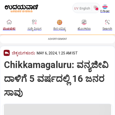
UV
English
E-Paper
ಮುಖಪುಟ
ಸುದ್ದಿ ವಿಭಾಗ
ದಿನ ಭವಿಷ್ಯ
ಹೊಂಗಿರಣ
Search
ADVERTISEMENT
ಚಿಕ್ಕಮಗಳೂರು
MAY 6, 2024, 1:25 AM IST
Chikkamagaluru: ವನ್ಯಜೀವಿ
ದಾಳಿಗೆ 5 ವರ್ಷದಲ್ಲಿ 16 ಜನರ
ಸಾವು