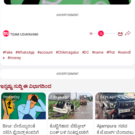
ADVERTISEMENT
ಅ
ಅ
TEAM UDAYAVANI
#Fake
#WhatsApp
#account
#Chikmagalur
#DC
#name
#Plot
#swindl
e
#money
ADVERTISEMENT
ಇನ್ನಷ್ಟು ಸುದ್ದಿ ಈ ವಿಭಾಗದಿಂದ
Yesterday
2 days ago
2 days ago
Birur: ಬೇರೊಬ್ಬರಂತೆ
ಕೊಟ್ಟಿಗೆಹಾರ: ಪೆಟ್ರೋಲ್
Ajjampura: ಸಚಿವ
ನಟಿಸಿ ಫೈನಾನ್ಸ್ ಕಂಪನಿಗೆ
ಬಂಕ್ ಬಳಿ ನಿಂತಿದ್ದ ಲಾರಿಗೆ
ಕೆ.ಜೆ.ಜಾರ್ಜ್ ಬೆಂಗಾವಲು