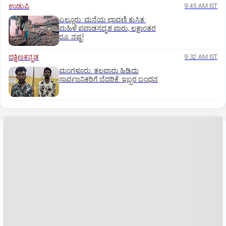
ಉಡುಪಿ
9:45 AM IST
ಎಲ್ಲೂರು: ಮನೆಯ ಛಾವಣಿ ಕುಸಿತ:
ಮಹಿಳೆ ಪವಾಡಸದೃಶ ಪಾರು, ಲಕ್ಷಾಂತರ
ರೂ. ನಷ್ಟ!
ದಕ್ಷಿಣಕನ್ನಡ
9:32 AM IST
ಮಂಗಳೂರು: ತಲವಾರು ಹಿಡಿದು
ಸಾರ್ವಜನಿಕರಿಗೆ ಬೆದರಿಕೆ: ಇಬ್ಬರ ಬಂಧನ