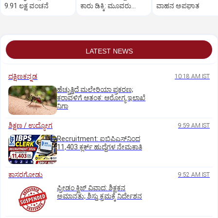
9.91 ಲಕ್ಷ ವಂಚನೆ
ಕಾರು ಡಿಕ್ಕಿ: ಮೂವರು
ವಾಹನ ಅಪಘಾತ
ಸ್ಥಳದಲ್ಲೇ ಸಾವು
LATEST NEWS
ದಕ್ಷಿಣಕನ್ನಡ
10:18 AM IST
ಹೆಚ್ಚುತ್ತಿದೆ ಮಲೇರಿಯಾ ಪ್ರಕರಣ;
ಕರಾವಳಿಗೆ ಆತಂಕ: ಆರೋಗ್ಯ ಇಲಾಖೆ
ನಿಗಾ
ಶಿಕ್ಷಣ / ಉದ್ಯೋಗ
9:59 AM IST
Recruitment: ಐಬಿಪಿಎಸ್‌ನಿಂದ
11,403 ಕ್ಲರ್ಕ್‌ ಹುದ್ದೆಗಳ ನೇಮಕಾತಿ
ಕಾಸರಗೋಡು
9:52 AM IST
ಫ್ರೀಡಂ ಕ್ವಿಜ್‌ ವಿವಾದ: ಶಿಕ್ಷಕನ
ಅಮಾನತು; ಶಿಸ್ತು ಕ್ರಮಕ್ಕೆ ನಿರ್ದೇಶನ