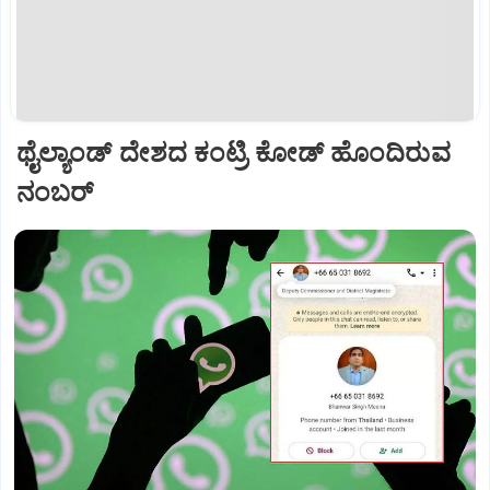
ಥೈಲ್ಯಾಂಡ್ ದೇಶದ ಕಂಟ್ರಿ ಕೋಡ್ ಹೊಂದಿರುವ
ನಂಬರ್‌