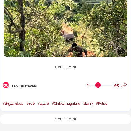
ADVERTISEMENT
ಅ
ಅ
TEAM UDAYAVANI
#ಚಿಕ್ಕಮಗಳೂರು
#ಲಾರಿ
#ಪ್ರಪಾತ
#Chikkamagaluru
#Lorry
#Police
ADVERTISEMENT