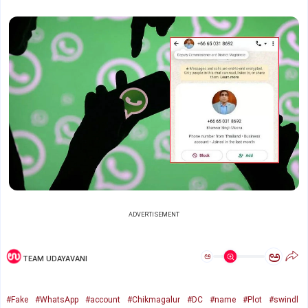
ADVERTISEMENT
ಅ
ಅ
TEAM UDAYAVANI
#Fake
#WhatsApp
#account
#Chikmagalur
#DC
#name
#Plot
#swindl