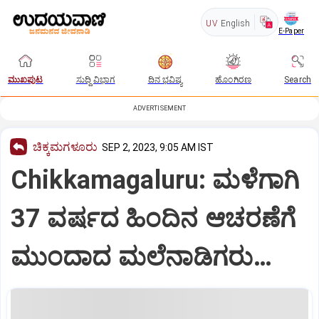
UV
English
E-Paper
ಮುಖಪುಟ
ಸುದ್ದಿ ವಿಭಾಗ
ದಿನ ಭವಿಷ್ಯ
ಹೊಂಗಿರಣ
Search
ADVERTISEMENT
ಚಿಕ್ಕಮಗಳೂರು
SEP 2, 2023, 9:05 AM IST
Chikkamagaluru: ಮಳೆಗಾಗಿ
37 ವರ್ಷದ ಹಿಂದಿನ ಆಚರಣೆಗೆ
ಮುಂದಾದ ಮಲೆನಾಡಿಗರು…