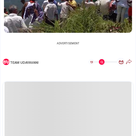
ADVERTISEMENT
ಅ
ಅ
TEAM UDAYAVANI