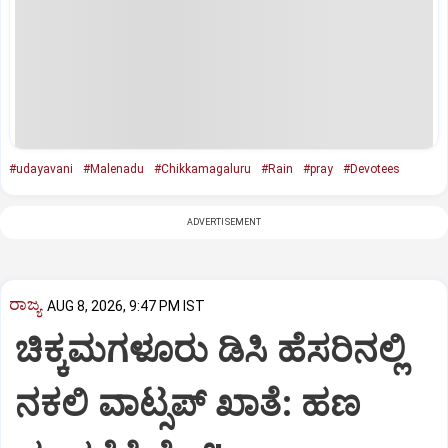
#udayavani
#Malenadu
#Chikkamagaluru
#Rain
#pray
#Devotees
ADVERTISEMENT
ರಾಜ್ಯ
AUG 8, 2026, 9:47 PM IST
ಚಿಕ್ಕಮಗಳೂರು ಡಿಸಿ ಹೆಸರಿನಲ್ಲಿ
ನಕಲಿ ವಾಟ್ಸಪ್ ಖಾತೆ: ಹಣ