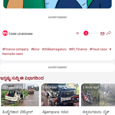
ADVERTISEMENT
ಅ
ಅ
TEAM UDAYAVANI
#Finance company
#Birur
#chikkamagaluru
#IIFL Finance
#Fraud case
#
Kannada news
ADVERTISEMENT
ಇನ್ನಷ್ಟು ಸುದ್ದಿ ಈ ವಿಭಾಗದಿಂದ
15 hours ago
Yesterday
2 days ago
ಕೊಟ್ಟಿಗೆಹಾರ: ಪೆಟ್ರೋಲ್
Ajjampura: ಸಚಿವ
ಚಿಕ್ಕಮಗಳೂರು: ಬೈಕ್