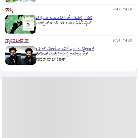
ರಾಜ್ಯ
9:47 PM IST
ಚಿಕ್ಕಮಗಳೂರು ಡಿಸಿ ಹೆಸರಿನಲ್ಲಿ ನಕಲಿ
ವಾಟ್ಸಪ್ ಖಾತೆ: ಹಣ ವಂಚನೆಗೆ ಸ್ಕೆಚ್!
ಸ್ಯಾಂಡಲ್‌ವುಡ್‌
9:34 PM IST
ಯಶ್‌ ಮೇಲೆ ನಂಬಿಕೆ ಇರಲಿ.. ಟ್ರೇಲರ್‌
ರಿಲೀಸ್‌ ವೇದಿಕೆಯಲ್ಲಿ ರಾಕಿಭಾಯ್‌
ಪವರ್‌ ಫುಲ್‌ ಟಾಕ್