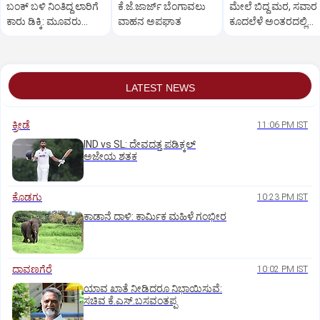
ಬಂಕ್ ಬಳಿ ನಿಂತಿದ್ದ ಲಾರಿಗೆ
ಕೆ.ಜೆ.ಜಾರ್ಜ್ ಬೆಂಗಾವಲು
ಮೇಲೆ ಬಿದ್ದ ಮರ, ಸವಾರ
ಕಾರು ಡಿಕ್ಕಿ: ಮೂವರು
ವಾಹನ ಅಪಘಾತ
ಕೂದಲೆಳೆ ಅಂತರದಲ್ಲಿ
ಸ್ಥಳದಲ್ಲೇ ಸಾವು
ಪಾರು
LATEST NEWS
ಕ್ರೀಡೆ
11:06 PM IST
IND vs SL: ದೇವದತ್ತ ಪಡಿಕ್ಕಲ್‌
ಅಜೇಯ ಶತಕ
ಕೊಡಗು
10:23 PM IST
ಕಾಡಾನೆ ದಾಳಿ: ಕಾರ್ಮಿಕ ಮಹಿಳೆ ಗಂಭೀರ
ದಾವಣಗೆರೆ
10:02 PM IST
ಯಾವ ಖಾತೆ ನೀಡಿದರೂ ನಿಭಾಯಿಸುವೆ:
ಸಚಿವ ಕೆ.ಎಸ್.ಬಸವಂತಪ್ಪ