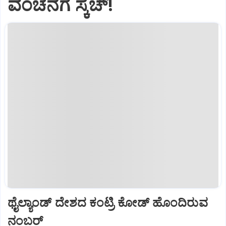
ವಂಚನೆಗೆ ಸ್ಕೆಚ್!
ಥೈಲ್ಯಾಂಡ್ ದೇಶದ ಕಂಟ್ರಿ ಕೋಡ್ ಹೊಂದಿರುವ
ನಂಬರ್‌