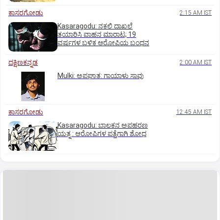
ಕಾಸರಗೋಡು
2:15 AM IST
Kasaragodu: ನಕಲಿ ದಾಖಲೆ
ತಯಾರಿಸಿ ವಾಹನ ಮಾರಾಟ; 19
ವರ್ಷಗಳ ಬಳಿಕ ಆರೋಪಿಯ ಬಂಧನ
ದಕ್ಷಿಣಕನ್ನಡ
2:00 AM IST
Mulki: ಅಪಘಾತ: ಗಾಯಾಳು ಸಾವು
ಕಾಸರಗೋಡು
12:45 AM IST
Kasaragodu: ಬಾಲಕನ ಅಪಹರಣ
ಯತ್ನ : ಆರೋಪಿಗಳ ಪತ್ತೆಗಾಗಿ ಶೋಧ