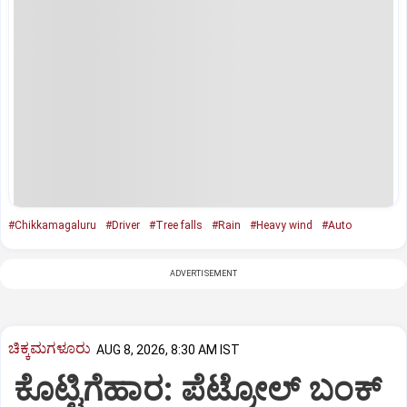
#Chikkamagaluru
#Driver
#Tree falls
#Rain
#Heavy wind
#Auto
ADVERTISEMENT
ಚಿಕ್ಕಮಗಳೂರು
AUG 8, 2026, 8:30 AM IST
ಕೊಟ್ಟಿಗೆಹಾರ: ಪೆಟ್ರೋಲ್ ಬಂಕ್