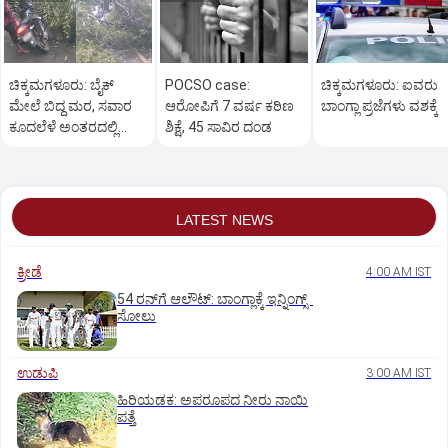
ಚಿಕ್ಕಮಗಳೂರು: ಬೈಕ್
POCSO case:
ಚಿಕ್ಕಮಗಳೂರು: ಐವರು
ಮೇಲೆ ಬಿದ್ದ ಮರ, ಸವಾರ
ಆರೋಪಿಗೆ 7 ವರ್ಷ ಕಠಿಣ
ಬಾಂಗ್ಲಾ ಪ್ರಜೆಗಳು ವಶಕ್ಕೆ
ಕೂದಲೆಳೆ ಅಂತರದಲ್ಲಿ
ಶಿಕ್ಷೆ, 45 ಸಾವಿರ ದಂಡ
ಪಾರು
LATEST NEWS
ಕ್ರೀಡೆ
4:00 AM IST
54 ರನ್‌ಗೆ ಆಲೌಟ್‌: ಬಾಂಗ್ಲಾಕ್ಕೆ ಇನ್ನಿಂಗ್ಸ್‌
ಸೋಲು
ಉಡುಪಿ
3:00 AM IST
ಹಿರಿಯಡಕ: ಅಪರೂಪದ ನೀರು ನಾಯಿ
ಪತ್ತೆ