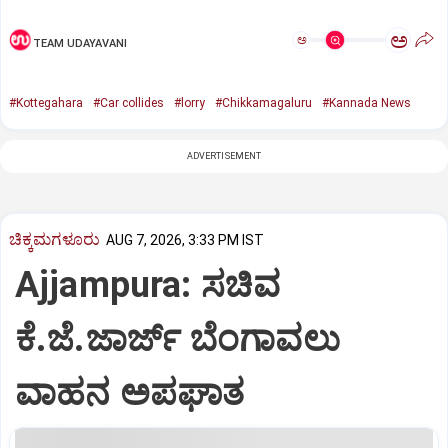
ಅ
ಅ
TEAM UDAYAVANI
#Kottegahara
#Car collides
#lorry
#Chikkamagaluru
#Kannada News
ADVERTISEMENT
ಚಿಕ್ಕಮಗಳೂರು
AUG 7, 2026, 3:33 PM IST
Ajjampura: ಸಚಿವ
ಕೆ.ಜೆ.ಜಾರ್ಜ್ ಬೆಂಗಾವಲು
ವಾಹನ ಅಪಘಾತ