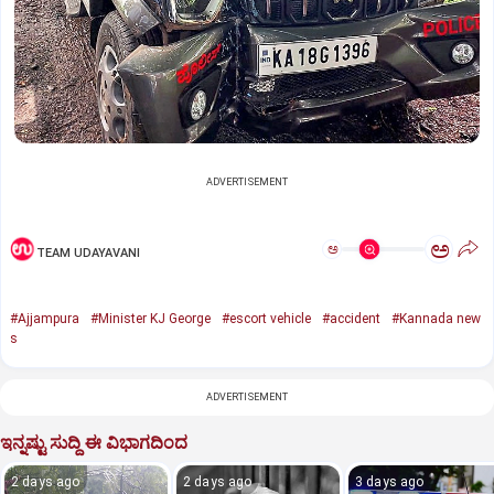
ADVERTISEMENT
ಅ
ಅ
TEAM UDAYAVANI
#Ajjampura
#Minister KJ George
#escort vehicle
#accident
#Kannada new
s
ADVERTISEMENT
ಇನ್ನಷ್ಟು ಸುದ್ದಿ ಈ ವಿಭಾಗದಿಂದ
2 days ago
2 days ago
3 days ago