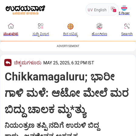
UV
English
E-Paper
ಮುಖಪುಟ
ಸುದ್ದಿ ವಿಭಾಗ
ದಿನ ಭವಿಷ್ಯ
ಹೊಂಗಿರಣ
Search
ADVERTISEMENT
ಚಿಕ್ಕಮಗಳೂರು
MAY 25, 2025, 6:32 PM IST
Chikkamagaluru; ಭಾರೀ
ಗಾಳಿ ಮಳೆ: ಆಟೋ ಮೇಲೆ ಮರ
ಬಿದ್ದು ಚಾಲಕ ಮೃ*ತ್ಯು
ನಿಯಂತ್ರಣ ತಪ್ಪಿ ನದಿಗೆ ಉರುಳಿ ಬಿದ್ದ