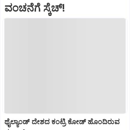
ವಂಚನೆಗೆ ಸ್ಕೆಚ್!
ಥೈಲ್ಯಾಂಡ್ ದೇಶದ ಕಂಟ್ರಿ ಕೋಡ್ ಹೊಂದಿರುವ