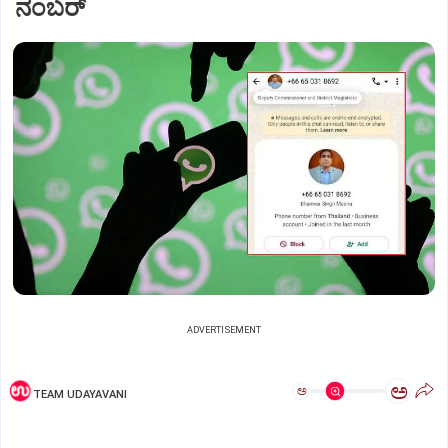
ನಂಬರ್‌
ADVERTISEMENT
ಅ
ಅ
TEAM UDAYAVANI