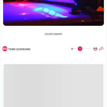
ADVERTISEMENT
ಅ
ಅ
TEAM UDAYAVANI