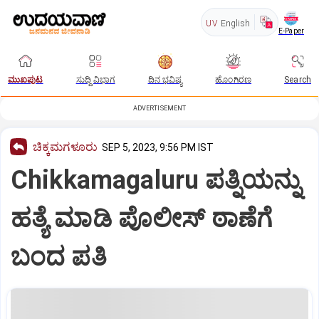
UV
English
E-Paper
ಮುಖಪುಟ
ಸುದ್ದಿ ವಿಭಾಗ
ದಿನ ಭವಿಷ್ಯ
ಹೊಂಗಿರಣ
Search
ADVERTISEMENT
ಚಿಕ್ಕಮಗಳೂರು
SEP 5, 2023, 9:56 PM IST
Chikkamagaluru ಪತ್ನಿಯನ್ನು
ಹತ್ಯೆ ಮಾಡಿ ಪೊಲೀಸ್ ಠಾಣೆಗೆ
ಬಂದ ಪತಿ