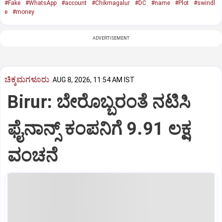
#Fake
#WhatsApp
#account
#Chikmagalur
#DC
#name
#Plot
#swindl
e
#money
ADVERTISEMENT
ಚಿಕ್ಕಮಗಳೂರು
AUG 8, 2026, 11:54 AM IST
Birur: ಬೇರೊಬ್ಬರಂತೆ ನಟಿಸಿ
ಫೈನಾನ್ಸ್ ಕಂಪನಿಗೆ 9.91 ಲಕ್ಷ
ವಂಚನೆ