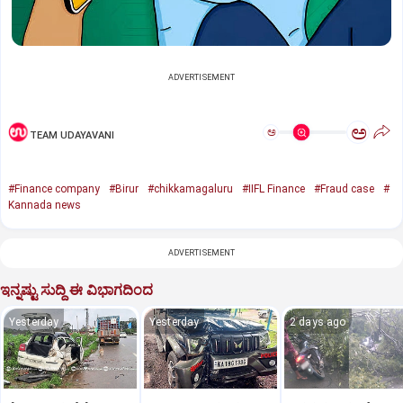
ADVERTISEMENT
ಅ
ಅ
TEAM UDAYAVANI
#Finance company
#Birur
#chikkamagaluru
#IIFL Finance
#Fraud case
#
Kannada news
ADVERTISEMENT
ಇನ್ನಷ್ಟು ಸುದ್ದಿ ಈ ವಿಭಾಗದಿಂದ
Yesterday
Yesterday
2 days ago