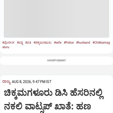
#ಪೊಲೀಸ್‌
#ಪತ್ನಿ
#ಪತಿ
#ಚಿಕ್ಕಮಗಳೂರು
#wife
#Police
#husband
#Chikkamag
aluru
ADVERTISEMENT
ರಾಜ್ಯ
AUG 8, 2026, 9:47 PM IST
ಚಿಕ್ಕಮಗಳೂರು ಡಿಸಿ ಹೆಸರಿನಲ್ಲಿ
ನಕಲಿ ವಾಟ್ಸಪ್ ಖಾತೆ: ಹಣ