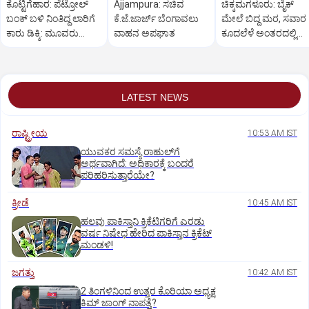
ಕೊಟ್ಟಿಗೆಹಾರ: ಪೆಟ್ರೋಲ್
Ajjampura: ಸಚಿವ
ಚಿಕ್ಕಮಗಳೂರು: ಬೈಕ್
ಬಂಕ್ ಬಳಿ ನಿಂತಿದ್ದ ಲಾರಿಗೆ
ಕೆ.ಜೆ.ಜಾರ್ಜ್ ಬೆಂಗಾವಲು
ಮೇಲೆ ಬಿದ್ದ ಮರ, ಸವಾರ
ಕಾರು ಡಿಕ್ಕಿ: ಮೂವರು
ವಾಹನ ಅಪಘಾತ
ಕೂದಲೆಳೆ ಅಂತರದಲ್ಲಿ
ಸ್ಥಳದಲ್ಲೇ ಸಾವು
ಪಾರು
LATEST NEWS
ರಾಷ್ಟ್ರೀಯ
10:53 AM IST
ಯುವಕರ ಸಮಸ್ಯೆ ರಾಹುಲ್‌ಗೆ
ಅರ್ಥವಾಗಿದೆ: ಅಧಿಕಾರಕ್ಕೆ ಬಂದರೆ
ಪರಿಹರಿಸುತ್ತಾರೆಯೇ?
ಕ್ರೀಡೆ
10:45 AM IST
ಹಲವು ಪಾಕಿಸ್ತಾನಿ ಕ್ರಿಕೆಟಿಗರಿಗೆ ಎರಡು
ವರ್ಷ ನಿಷೇಧ ಹೇರಿದ ಪಾಕಿಸ್ತಾನ ಕ್ರಿಕೆಟ್‌
ಮಂಡಳಿ!
ಜಗತ್ತು
10:42 AM IST
2 ತಿಂಗಳಿನಿಂದ ಉತ್ತರ ಕೊರಿಯಾ ಅಧ್ಯಕ್ಷ
ಕಿಮ್‌ ಜಾಂಗ್‌ ನಾಪತ್ತೆ?