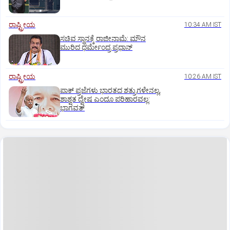
ರಾಷ್ಟ್ರೀಯ
10:34 AM IST
ಸಚಿವ ಸ್ಥಾನಕ್ಕೆ ರಾಜೀನಾಮೆ: ಮೌನ
ಮುರಿದ ಧರ್ಮೇಂದ್ರ ಪ್ರಧಾನ್
ರಾಷ್ಟ್ರೀಯ
10:26 AM IST
ಪಾಕ್‌ ಪ್ರಜೆಗಳು ಭಾರತದ ಶತ್ರುಗಳೇನಲ್ಲ,
ಶಾಶ್ವತ ದ್ವೇಷ ಎಂದೂ ಪರಿಹಾರವಲ್ಲ:
ಭಾಗವತ್‌