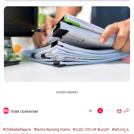
ADVERTISEMENT
ಅ
ಅ
TEAM UDAYAVANI
#Chikkaballapura
#Suma Nursing Home
#ಸುಮಾ ನರ್ಸಿಂಗ್ ಹೋಮ್
#ಆರೋಗ್ಯ ಇ