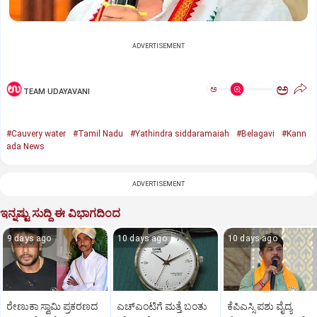
ADVERTISEMENT
ಅ
ಅ
TEAM UDAYAVANI
#Cauvery water
#Tamil Nadu
#Yathindra siddaramaiah
#Belagavi
#Kann
ada News
ADVERTISEMENT
ಇನ್ನಷ್ಟು ಸುದ್ದಿ ಈ ವಿಭಾಗದಿಂದ
9 days ago
10 days ago
10 days ago
ರೇಣುಕಾ ಸ್ವಾಮಿ ಪ್ರಕರಣದ
ಎಚ್‌ಎಂಟಿಗೆ ಮತ್ತೆ ಬಂತು
ಕೆಪಿಎಸ್ಸಿ ಪಶು ವೈದ್ಯ