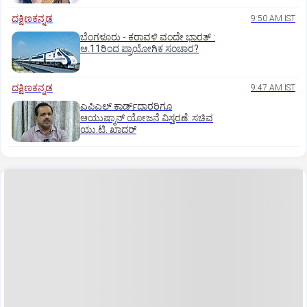
ದಕ್ಷಿಣಕನ್ನಡ
9:50 AM IST
ಬೆಂಗಳೂರು - ಕರಾವಳಿ ವಂದೇ ಭಾರತ್‌ :
ಆ.11ರಿಂದ ಪ್ರಾಯೋಗಿಕ ಸಂಚಾರ?
ದಕ್ಷಿಣಕನ್ನಡ
9:47 AM IST
ಎಪಿಎಲ್‌ ಕಾರ್ಡ್‌ದಾರರಿಗೂ
ಆಯುಷ್ಮಾನ್‌ ಯೋಜನೆ ವಿಸ್ತರಣೆ: ಸಚಿವ
ಯು.ಟಿ. ಖಾದರ್