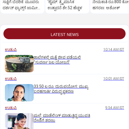
ಸಾಕ್ಷಿಗೆ ಬೆದರಿಕೆ: ಮೂವರು
‘ಟೈಮ್: ತ್ರೈಮಾಸಿಕ
ನೇಮಕಾತಿ ರೂ.800 ಕೋ
ದರ್ಶನ್‌ ಫ್ಯಾನ್ಸ್‌ಗೆ ಜಾಮೀನು
ಉತ್ಪಾದನೆ ಶೇ.52 ಹೆಚ್ಚಳ
ಹಗರಣ: ಅಶೋಕ್‌
ಮಂಜೂರು
LATEST NEWS
ಉಡುಪಿ
10:14 AM IST
ಶಾಲೆಗಳಲ್ಲಿ ಮತ್ತೆ ಜೀವ ಪಡೆಯಲಿ
"ಸುವರ್ಣ ಜಲ ಯೋಜನೆ'
ಉಡುಪಿ
10:01 AM IST
33.50 ಲ.ರೂ. ದುರುಪಯೋಗ: ಮುಖ್ಯ
ಬರಹಗಾರ್ತಿ ವಿರುದ್ಧ ಪ್ರಕರಣ
ಉಡುಪಿ
9:54 AM IST
ಮಲ್ಪೆ: ಮಾಡೆಲಿಂಗ್ ಮಾಡುತ್ತಿದ್ದ ಯುವತಿ
ನೇಣಿಗೆ ಶರಣು