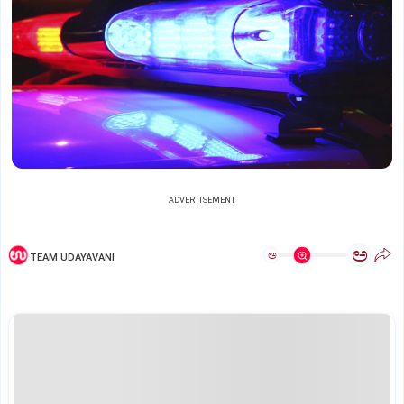
ADVERTISEMENT
ಅ
ಅ
TEAM UDAYAVANI