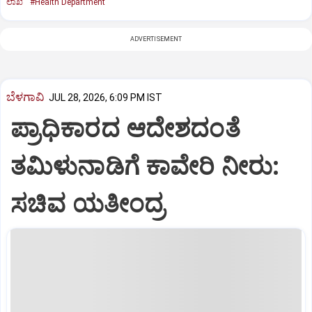
ಲಾಖೆ
#Health Department
ADVERTISEMENT
ಬೆಳಗಾವಿ
JUL 28, 2026, 6:09 PM IST
ಪ್ರಾಧಿಕಾರದ ಆದೇಶದಂತೆ
ತಮಿಳುನಾಡಿಗೆ ಕಾವೇರಿ ನೀರು:
ಸಚಿವ ಯತೀಂದ್ರ