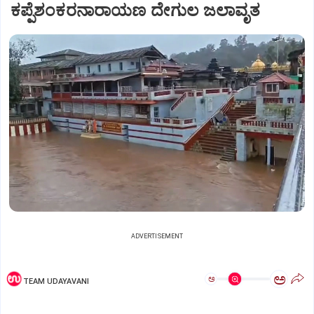
ಕಪ್ಪೆಶಂಕರನಾರಾಯಣ ದೇಗುಲ ಜಲಾವೃತ
ADVERTISEMENT
ಅ
ಅ
TEAM UDAYAVANI