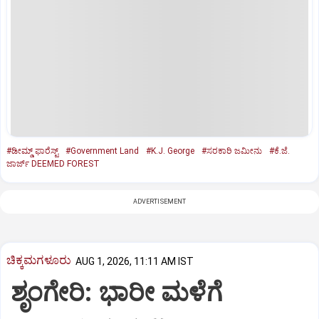
#ಡೀಮ್ಡ್ ಫಾರೆಸ್ಟ್‌
#Government Land
#K.J. George
#ಸರಕಾರಿ ಜಮೀನು
#ಕೆ.ಜೆ.
ಜಾರ್ಜ್‌ DEEMED FOREST
ADVERTISEMENT
ಚಿಕ್ಕಮಗಳೂರು
AUG 1, 2026, 11:11 AM IST
ಶೃಂಗೇರಿ: ಭಾರೀ ಮಳೆಗೆ