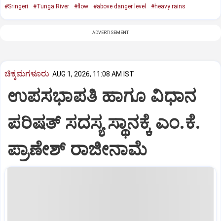
#Sringeri
#Tunga River
#flow
#above danger level
#heavy rains
ADVERTISEMENT
ಚಿಕ್ಕಮಗಳೂರು
AUG 1, 2026, 11:08 AM IST
ಉಪಸಭಾಪತಿ ಹಾಗೂ ವಿಧಾನ
ಪರಿಷತ್ ಸದಸ್ಯ ಸ್ಥಾನಕ್ಕೆ ಎಂ.ಕೆ.
ಪ್ರಾಣೇಶ್ ರಾಜೀನಾಮೆ