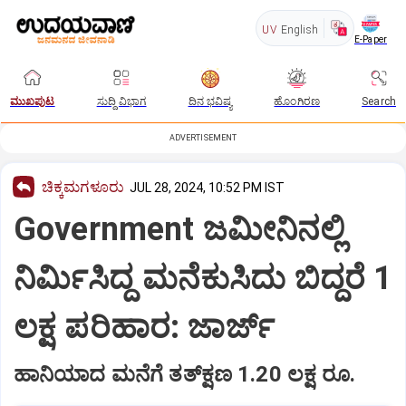
UV
English
E-Paper
ಮುಖಪುಟ
ಸುದ್ದಿ ವಿಭಾಗ
ದಿನ ಭವಿಷ್ಯ
ಹೊಂಗಿರಣ
Search
ADVERTISEMENT
ಚಿಕ್ಕಮಗಳೂರು
JUL 28, 2024, 10:52 PM IST
Government ಜಮೀನಿನಲ್ಲಿ
ನಿರ್ಮಿಸಿದ್ದ ಮನೆಕುಸಿದು ಬಿದ್ದರೆ 1
ಲಕ್ಷ ಪರಿಹಾರ: ಜಾರ್ಜ್‌
ಹಾನಿಯಾದ ಮನೆಗೆ ತತ್‌ಕ್ಷಣ 1.20 ಲಕ್ಷ ರೂ.