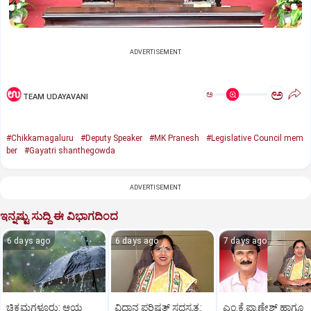
ADVERTISEMENT
ಅ
ಅ
TEAM UDAYAVANI
#Chikkamagaluru
#Deputy Speaker
#MK Pranesh
#Legislative Council mem
ber
#Gayatri shanthegowda
ADVERTISEMENT
ಇನ್ನಷ್ಟು ಸುದ್ದಿ ಈ ವಿಭಾಗದಿಂದ
6 days ago
6 days ago
7 days ago
ಚಿಕ್ಕಮಗಳೂರು: ಆಯ್ದ
ವಿಧಾನ ಪರಿಷತ್‌ ಸದಸ್ಯತ್ವ:
ಎಂ.ಕೆ.ಪ್ರಾಣೇಶ್ ಹಾಗೂ