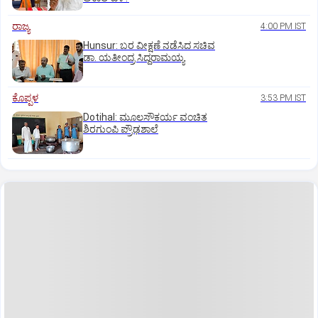
ರಾಜ್ಯ
4:00 PM IST
Hunsur: ಬರ ವೀಕ್ಷಣೆ ನಡೆಸಿದ ಸಚಿವ
ಡಾ. ಯತೀಂದ್ರ ಸಿದ್ದರಾಮಯ್ಯ
ಕೊಪ್ಪಳ
3:53 PM IST
Dotihal: ಮೂಲಸೌಕರ್ಯ ವಂಚಿತ
ಶಿರಗುಂಪಿ ಪ್ರೌಢಶಾಲೆ