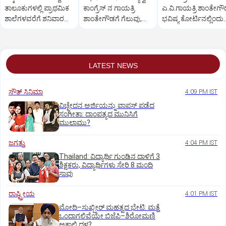
ತಾಲೂಕುಗಳಲ್ಲಿ ಪ್ರಾಥಮಿಕ
ಕಾಂಗ್ರೆಸ್‌ ನ ಗಾಯತ್ರಿ
ಎ.ವಿ.ಗಾಯತ್ರಿ ಶಾಂತೇಗ
ಶಾಲೆಗಳವರೆಗೆ ಶನಿವಾರ
ಶಾಂತೇಗೌಡಗೆ ಗೆಲುವು,
ಭವಿಷ್ಯ ಕೋರ್ಟಿನಲ್ಲಿಂದು
ರಜೆ
ಹೈಕೋರ್ಟ್‌ ತೀರ್ಪು
ನಿರ್ಧಾರ
LATEST NEWS
ಸೌತ್‌ ಸಿನಿಮಾ
4:09 PM IST
ವಿಚ್ಛೇದನ ಅರ್ಜಿಯನ್ನು ವಾಪಸ್‌ ಪಡೆದ
ಸಂಗೀತಾ: ದಾಂಪತ್ಯದ ಮುನಿಸಿಗೆ
ಮುಲಾಮು?
ಜಗತ್ತು
4:04 PM IST
Thailand: ವಿದ್ಯಾರ್ಥಿ ಗುಂಡಿನ ದಾಳಿಗೆ 3
ಶಿಕ್ಷಕರು, ವಿದ್ಯಾರ್ಥಿಗಳು ಸೇರಿ 8 ಮಂದಿ
ಸಾವು
ರಾಷ್ಟ್ರೀಯ
4:01 PM IST
ಮೋದಿ–ಸುಖ್ಬೀರ್ ಮಹತ್ವದ ಭೇಟಿ: ಮತ್ತೆ
ಒಂದಾಗಲಿವೆಯೇ ಬಿಜೆಪಿ–ಶಿರೋಮಣಿ
ಅಕಾಲಿ ದಳ?