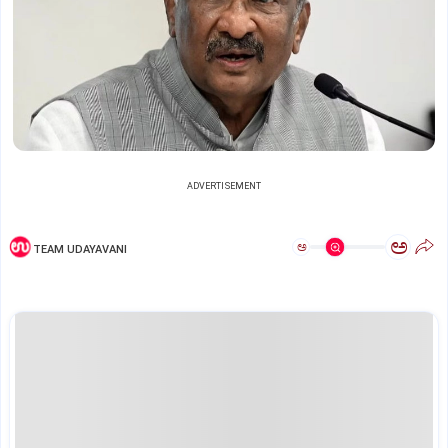
ADVERTISEMENT
ಅ
ಅ
TEAM UDAYAVANI