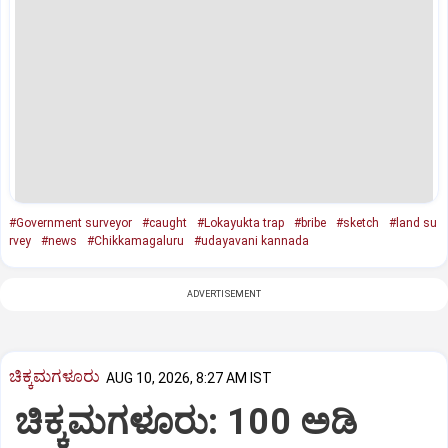
#Government surveyor
#caught
#Lokayukta trap
#bribe
#sketch
#land su
rvey
#news
#Chikkamagaluru
#udayavani kannada
ADVERTISEMENT
ಚಿಕ್ಕಮಗಳೂರು
AUG 10, 2026, 8:27 AM IST
ಚಿಕ್ಕಮಗಳೂರು: 100 ಅಡಿ