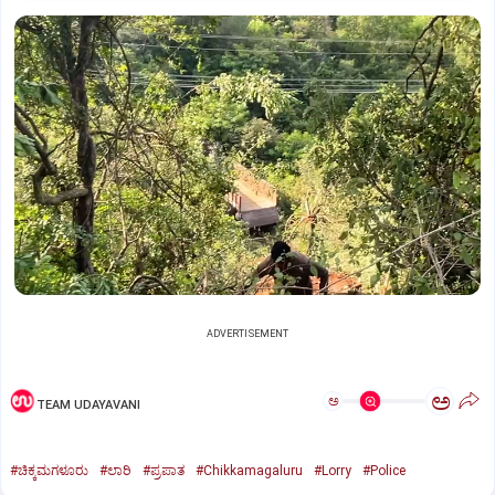
ADVERTISEMENT
ಅ
ಅ
TEAM UDAYAVANI
#ಚಿಕ್ಕಮಗಳೂರು
#ಲಾರಿ
#ಪ್ರಪಾತ
#Chikkamagaluru
#Lorry
#Police