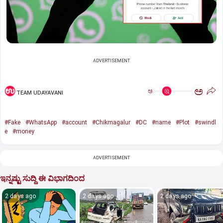
ADVERTISEMENT
ಅ
ಅ
TEAM UDAYAVANI
#Fake
#WhatsApp
#account
#Chikmagalur
#DC
#name
#Plot
#swindl
e
#money
ADVERTISEMENT
ಇನ್ನಷ್ಟು ಸುದ್ದಿ ಈ ವಿಭಾಗದಿಂದ
2 days ago
2 days ago
2 days ago