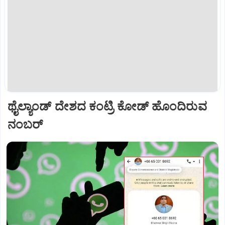
ಥೈಲ್ಯಾಂಡ್ ದೇಶದ ಕಂಟ್ರಿ ಕೋಡ್ ಹೊಂದಿರುವ
ನಂಬರ್‌