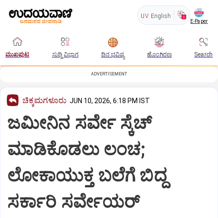
UV
English
E-Paper
ಮುಖಪುಟ
ಸುದ್ದಿ ವಿಭಾಗ
ದಿನ ಭವಿಷ್ಯ
ಹೊಂಗಿರಣ
Search
ADVERTISEMENT
ಚಿಕ್ಕಮಗಳೂರು
JUN 10, 2026, 6:18 PM IST
ಜಮೀನಿನ ಸರ್ವೇ ಸ್ಕೆಚ್
ಮಾಡಿಕೊಡಲು ಲಂಚ;
ಲೋಕಾಯುಕ್ತ ಬಲೆಗೆ ಬಿದ್ದ
ಸರ್ಕಾರಿ ಸರ್ವೇಯರ್