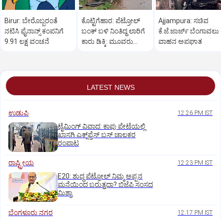
Birur: ಬೇರೊಬ್ಬರಂತೆ
ಕೊಟ್ಟಿಗೆಹಾರ: ಪೆಟ್ರೋಲ್
Ajjampura: ಸಚಿವ
ನಟಿಸಿ ಫೈನಾನ್ಸ್ ಕಂಪನಿಗೆ
ಬಂಕ್ ಬಳಿ ನಿಂತಿದ್ದ ಲಾರಿಗೆ
ಕೆ.ಜೆ.ಜಾರ್ಜ್ ಬೆಂಗಾವಲು
9.91 ಲಕ್ಷ ವಂಚನೆ
ಕಾರು ಡಿಕ್ಕಿ: ಮೂವರು
ವಾಹನ ಅಪಘಾತ
ಸ್ಥಳದಲ್ಲೇ ಸಾವು
LATEST NEWS
ಉಡುಪಿ
12:26 PM IST
ಟೈಮಿಂಗ್‌ ವಿವಾದ: ಕಾಪು ಪೇಟೆಯಲ್ಲಿ
ಖಾಸಗಿ ಎಕ್ಸ್‌ಪ್ರೆಸ್ ಬಸ್‌ ಚಾಲಕರ
ರಂಪಾಟ
ರಾಷ್ಟ್ರೀಯ
12:23 PM IST
E20: ಶುದ್ಧ ಪೆಟ್ರೋಲ್ ನಿಮ್ಮ ಅಪ್ಪನ
ಮನೆಯಿಂದ ಬರುತ್ತದಾ? ಬಿಜೆಪಿ ಸಂಸದ
ಮಿಶ್ರಾ
ಬೆಂಗಳೂರು ನಗರ
12:17 PM IST