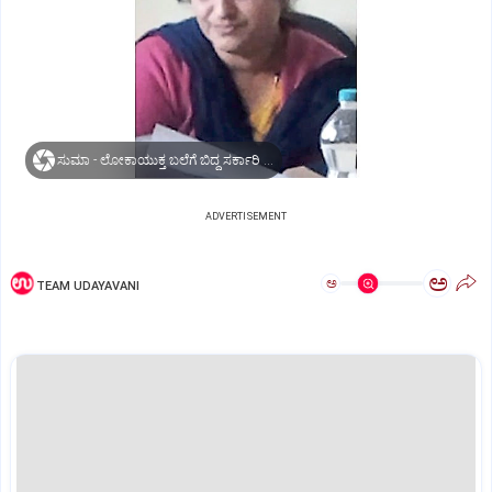
ಸುಮಾ - ಲೋಕಾಯುಕ್ತ ಬಲೆಗೆ ಬಿದ್ದ ಸರ್ಕಾರಿ ಸರ್ವೇಯರ್
ADVERTISEMENT
ಅ
ಅ
TEAM UDAYAVANI