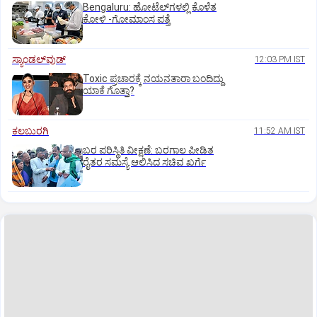
Bengaluru: ಹೋಟೆಲ್‌ಗ‌ಳಲ್ಲಿ ಕೊಳೆತ
ಕೋಳಿ -ಗೋಮಾಂಸ ಪತ್ತೆ
ಸ್ಯಾಂಡಲ್‌ವುಡ್‌
12:03 PM IST
Toxic ಪ್ರಚಾರಕ್ಕೆ ನಯನತಾರಾ ಬಂದಿದ್ದು
ಯಾಕೆ ಗೊತ್ತಾ?
ಕಲಬುರಗಿ
11:52 AM IST
ಬರ ಪರಿಸ್ಥಿತಿ ವೀಕ್ಷಣೆ: ಬರಗಾಲ ಪೀಡಿತ
ರೈತರ ಸಮಸ್ಯೆ ಆಲಿಸಿದ ಸಚಿವ ಖರ್ಗೆ