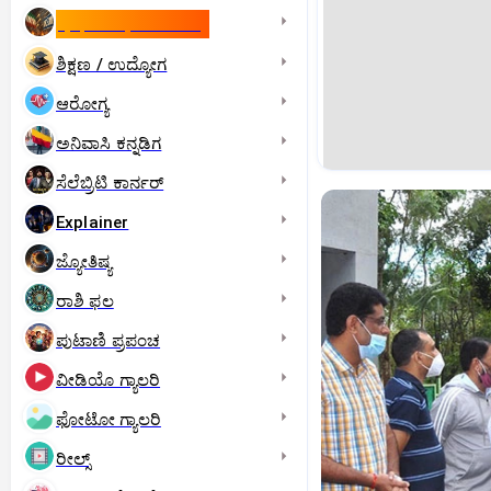
ಇಸ್ರೇಲ್- ಇರಾನ್‌ ಯುದ್ಧ
ಶಿಕ್ಷಣ / ಉದ್ಯೋಗ
ಆರೋಗ್ಯ
ಅನಿವಾಸಿ ಕನ್ನಡಿಗ
ಸೆಲೆಬ್ರಿಟಿ ಕಾರ್ನರ್‌
Explainer
ಜ್ಯೋತಿಷ್ಯ
ರಾಶಿ ಫಲ
ಪುಟಾಣಿ ಪ್ರಪಂಚ
ವೀಡಿಯೊ ಗ್ಯಾಲರಿ
ಫೋಟೋ ಗ್ಯಾಲರಿ
ರೀಲ್ಸ್