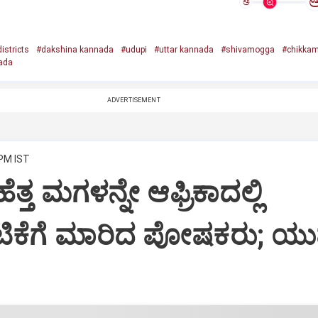
ಅ
istricts
#dakshina kannada
#udupi
#uttar kannada
#shivamogga
#chikkam
ada
ADVERTISEMENT
 PM IST
ೆತ್ತ ಮಗಳನ್ನೇ ಆಫ್ರಿಕಾದಲ್ಲಿ
ಾಟಿಕೆಗೆ ಮಾರಿದ ಪೋಷಕರು; ಯು