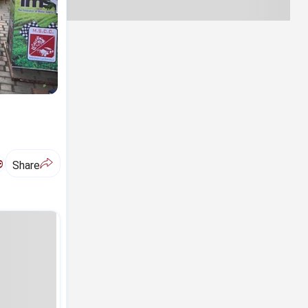
ಅ
Share