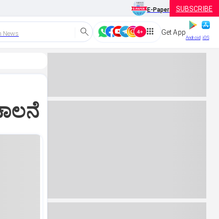
SUBSCRIBE
E-Paper
Get App
h News
Android
iOS
ಚಾಲನೆ