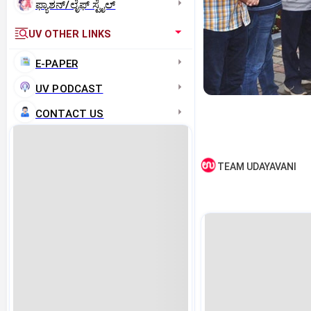
ಫ್ಯಾಶನ್/ಲೈಫ್‌ ಸ್ಟೈಲ್
UV OTHER LINKS
E-PAPER
UV PODCAST
CONTACT US
TEAM UDAYAVANI