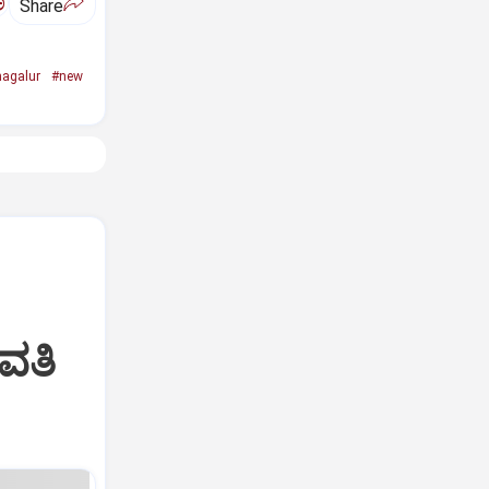
ಅ
Share
agalur
#new
ವತಿ