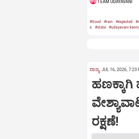
TEAM UDAYAVANI
#Good
#rain
#expected
#d
s
#state
#udayavani kann
ರಾಜ್ಯ
JUL 16, 2026, 7:23
ಹಣಕ್ಕಾಗಿ ಹ
ವೇಶ್ಯಾವ
ರಕ್ಷಣೆ!