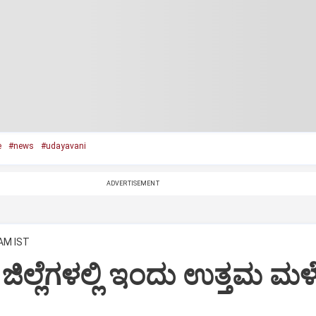
e
#news
#udayavani
ADVERTISEMENT
 AM IST
ಜಿಲ್ಲೆಗಳಲ್ಲಿ ಇಂದು ಉತ್ತಮ ಮಳ