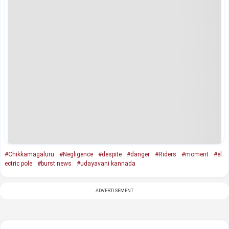
#Chikkamagaluru
#Negligence
#despite
#danger
#Riders
#moment
#el
ectric pole
#burst news
#udayavani kannada
ADVERTISEMENT