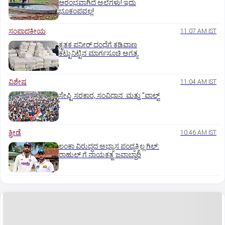
ಆರಂಭವಾಗಿದೆ ಅಲೆಗಳು! ಇದು
ಭೂಕಂಪವಲ್ಲ!
ಸಂಪಾದಕೀಯ
11:07 AM IST
ಕೃತಕ ಪನೀರ್‌ ದಂಧೆಗೆ ಕಡಿವಾಣ
ಕಟ್ಟುನಿಟ್ಟಿನ ಮಾರ್ಗಸೂಚಿ ಅಗತ್ಯ
ವಿಶೇಷ
11:04 AM IST
ಸೇಫ್ಟಿ ಸರಕಾರ, ಸಂವಿಧಾನ ಮತ್ತು "ವಾಲ್ವ್
'
ಕ್ರೀಡೆ
10:46 AM IST
ಲಂಕಾ ವಿರುದ್ಧದ ಅಭ್ಯಾಸ ಪಂದ್ಯಕ್ಕಿಲ್ಲ ಗಿಲ್:‌
ರಾಹುಲ್‌ ಗೆ ನಾಯಕತ್ವ ಜವಾಬ್ದಾರಿ