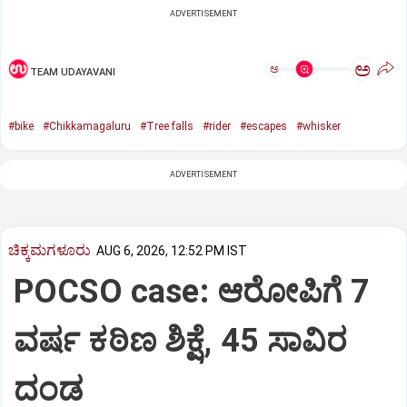
ADVERTISEMENT
ಅ
ಅ
TEAM UDAYAVANI
#bike
#Chikkamagaluru
#Tree falls
#rider
#escapes
#whisker
ADVERTISEMENT
ಚಿಕ್ಕಮಗಳೂರು
AUG 6, 2026, 12:52 PM IST
POCSO case: ಆರೋಪಿಗೆ 7
ವರ್ಷ ಕಠಿಣ ಶಿಕ್ಷೆ, 45 ಸಾವಿರ
ದಂಡ