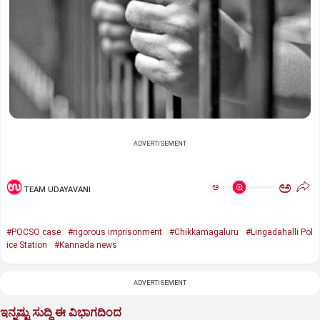
ADVERTISEMENT
ಅ
ಅ
TEAM UDAYAVANI
#POCSO case
#rigorous imprisonment
#Chikkamagaluru
#Lingadahalli Pol
ice Station
#Kannada news
ADVERTISEMENT
ಇನ್ನಷ್ಟು ಸುದ್ದಿ ಈ ವಿಭಾಗದಿಂದ