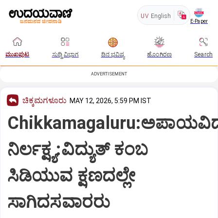
UV
English
E-Paper
ಮುಖಪುಟ
ಸುದ್ದಿ ವಿಭಾಗ
ದಿನ ಭವಿಷ್ಯ
ಹೊಂಗಿರಣ
Search
ADVERTISEMENT
ಚಿಕ್ಕಮಗಳೂರು
MAY 12, 2026, 5:59 PM IST
Chikkamagaluru:ಅಪಾಯವಿದ
ನಿರ್ಲಕ್ಷ್ಯ:ವಿದ್ಯುತ್ ಕಂಬ
ಸಿಡಿಯುವ ಕ್ಷಣದಲ್ಲೇ
ಸಾಗಿದಸವಾರರು