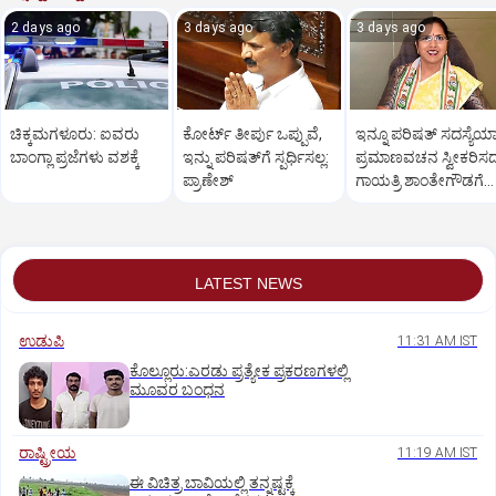
2 days ago
3 days ago
3 days ago
ಚಿಕ್ಕಮಗಳೂರು: ಐವರು
ಕೋರ್ಟ್‌ ತೀರ್ಪು ಒಪ್ಪುವೆ,
ಇನ್ನೂ ಪರಿಷತ್‌ ಸದಸ್ಯೆಯಾ
ಬಾಂಗ್ಲಾ ಪ್ರಜೆಗಳು ವಶಕ್ಕೆ
ಇನ್ನು ಪರಿಷತ್‌ಗೆ ಸ್ಪರ್ಧಿಸಲ್ಲ:
ಪ್ರಮಾಣವಚನ ಸ್ವೀಕರಿಸ
ಪ್ರಾಣೇಶ್‌
ಗಾಯತ್ರಿ ಶಾಂತೇಗೌಡಗೆ
ಸಚಿವ ಸ್ಥಾನ
LATEST NEWS
ಉಡುಪಿ
11:31 AM IST
ಕೊಲ್ಲೂರು:ಎರಡು ಪ್ರತ್ಯೇಕ ಪ್ರಕರಣಗಳಲ್ಲಿ
ಮೂವರ ಬಂಧನ
ರಾಷ್ಟ್ರೀಯ
11:19 AM IST
ಈ ವಿಚಿತ್ರ ಬಾವಿಯಲ್ಲಿ ತನ್ನಷ್ಟಕ್ಕೆ