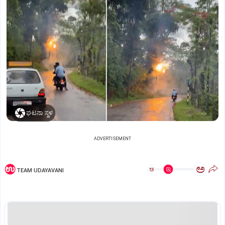
ಘಟನಾ ಸ್ಥಳ
ADVERTISEMENT
ಅ
ಅ
TEAM UDAYAVANI