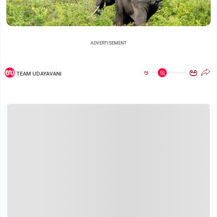
ADVERTISEMENT
ಅ
ಅ
TEAM UDAYAVANI