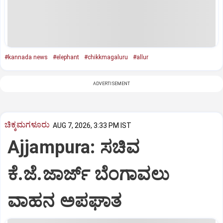
#kannada news
#elephant
#chikkmagaluru
#allur
ADVERTISEMENT
ಚಿಕ್ಕಮಗಳೂರು
AUG 7, 2026, 3:33 PM IST
Ajjampura: ಸಚಿವ
ಕೆ.ಜೆ.ಜಾರ್ಜ್ ಬೆಂಗಾವಲು
ವಾಹನ ಅಪಘಾತ