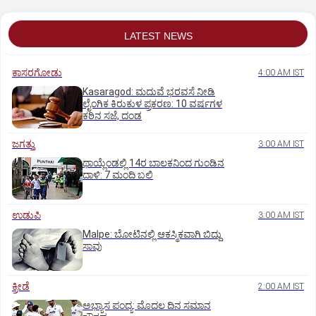
LATEST NEWS
ಕಾಸರಗೋಡು
4:00 AM IST
Kasaragod: ಮದುವೆ ಭರವಸೆ ನೀಡಿ
ಲೈಂಗಿಕ ಕಿರುಕುಳ ಪ್ರಕರಣ: 10 ವರ್ಷಗಳ
ಕಠಿನ ಸಜೆ, ದಂಡ
ಜಗತ್ತು
3:00 AM IST
ಥಾಯ್ಲೆಂಡಲ್ಲಿ 14ರ ಬಾಲಕನಿಂದ ಗುಂಡಿನ
ದಾಳಿ: 7 ಮಂದಿ ಬಲಿ
ಉಡುಪಿ
3:00 AM IST
Malpe: ಬೋಟಿನಲ್ಲಿ ಆಕಸ್ಮಿಕವಾಗಿ ಬಿದ್ದು
ಸಾವು
ಕ್ರೀಡೆ
2:00 AM IST
ಅಭ್ಯಾಸ ಪಂದ್ಯ: ಮೊದಲ ದಿನ ಸಮಾನ