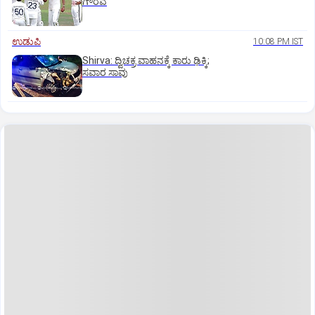
ಗೌರವ
ಉಡುಪಿ
10:08 PM IST
Shirva: ದ್ವಿಚಕ್ರ ವಾಹನಕ್ಕೆ ಕಾರು ಢಿಕ್ಕಿ;
ಸವಾರ ಸಾವು