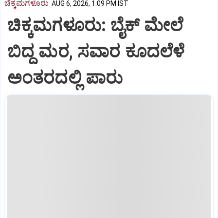
ಚಿಕ್ಕಮಗಳೂರು
AUG 6, 2026, 1:09 PM IST
ಚಿಕ್ಕಮಗಳೂರು: ಬೈಕ್ ಮೇಲೆ
ಬಿದ್ದ ಮರ, ಸವಾರ ಕೂದಲೆಳೆ
ಅಂತರದಲ್ಲಿ ಪಾರು