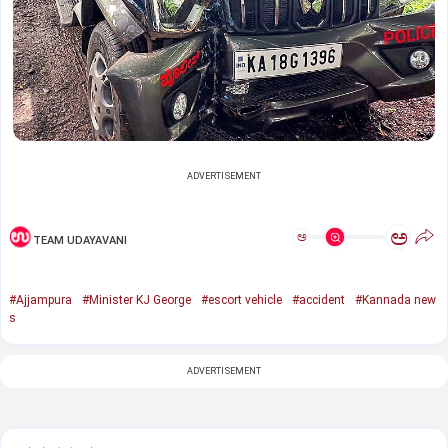
ADVERTISEMENT
ಅ
ಅ
TEAM UDAYAVANI
#Ajjampura
#Minister KJ George
#escort vehicle
#accident
#Kannada new
s
ADVERTISEMENT