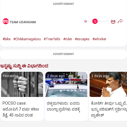
ADVERTISEMENT
ಅ
ಅ
TEAM UDAYAVANI
#bike
#Chikkamagaluru
#Tree falls
#rider
#escapes
#whisker
ADVERTISEMENT
ಇನ್ನಷ್ಟು ಸುದ್ದಿ ಈ ವಿಭಾಗದಿಂದ
Yesterday
2 days ago
3 days ago
POCSO case:
ಚಿಕ್ಕಮಗಳೂರು: ಐವರು
ಕೋರ್ಟ್‌ ತೀರ್ಪು ಒಪ್ಪುವೆ,
ಆರೋಪಿಗೆ 7 ವರ್ಷ ಕಠಿಣ
ಬಾಂಗ್ಲಾ ಪ್ರಜೆಗಳು ವಶಕ್ಕೆ
ಇನ್ನು ಪರಿಷತ್‌ಗೆ ಸ್ಪರ್ಧಿಸಲ್
ಶಿಕ್ಷೆ, 45 ಸಾವಿರ ದಂಡ
ಪ್ರಾಣೇಶ್‌