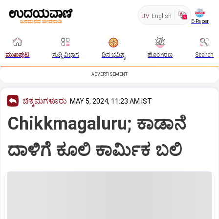
UV
English
E-Paper
ಮುಖಪುಟ
ಸುದ್ದಿ ವಿಭಾಗ
ದಿನ ಭವಿಷ್ಯ
ಹೊಂಗಿರಣ
Search
ADVERTISEMENT
ಚಿಕ್ಕಮಗಳೂರು
MAY 5, 2024, 11:23 AM IST
Chikkmagaluru; ಕಾಡಾನೆ
ದಾಳಿಗೆ ಕೂಲಿ ಕಾರ್ಮಿಕ ಬಲಿ