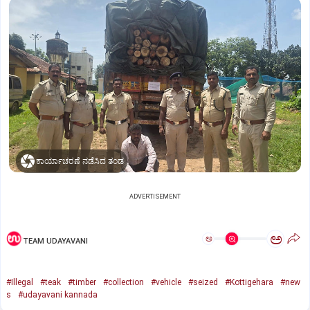
ಕಾರ್ಯಾಚರಣೆ ನಡೆಸಿದ ತಂಡ
ADVERTISEMENT
ಅ
ಅ
TEAM UDAYAVANI
#Illegal
#teak
#timber
#collection
#vehicle
#seized
#Kottigehara
#new
s
#udayavani kannada