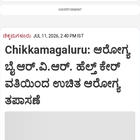
ADVERTISEMENT
ಚಿಕ್ಕಮಗಳೂರು
JUL 11, 2026, 2:40 PM IST
Chikkamagaluru: ಆರೋಗ್ಯ
ಬೈ ಆರ್.ವಿ.ಆರ್. ಹೆಲ್ತ್ ಕೇರ್
ವತಿಯಿಂದ ಉಚಿತ ಆರೋಗ್ಯ
ತಪಾಸಣೆ