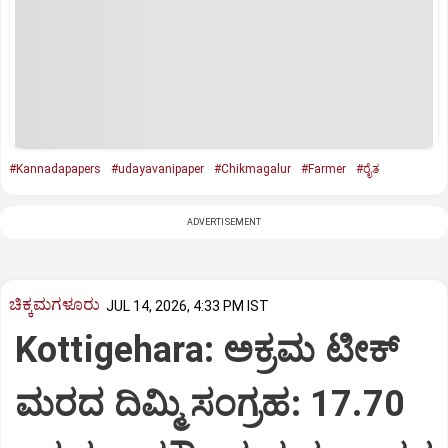
#Kannadapapers
#udayavanipaper
#Chikmagalur
#Farmer
#ರೈತ
ADVERTISEMENT
ಚಿಕ್ಕಮಗಳೂರು
JUL 14, 2026, 4:33 PM IST
Kottigehara: ಅಕ್ರಮ ಟೀಕ್
ಮರದ ದಿಮ್ಮಿ ಸಂಗ್ರಹ: 17.70