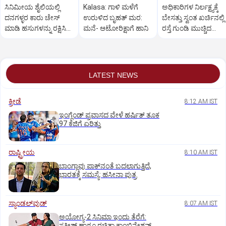
ಸಿನಿಮೀಯ ಶೈಲಿಯಲ್ಲಿ
Kalasa: ಗಾಳಿ ಮಳೆಗೆ
ಅಧಿಕಾರಿಗಳ ನಿರ್ಲಕ್ಷ್ಯಕ್ಕೆ
ದನಗಳ್ಳರ ಕಾರು ಚೇಸ್
ಉರುಳಿದ ಬೃಹತ್‌ ಮರ:
ಬೇಸತ್ತು ಸ್ವಂತ ಖರ್ಚಿನಲ್ಲಿ
ಮಾಡಿ ಹಸುಗಳನ್ನು ರಕ್ಷಿಸಿದ
ಮನೆ- ಆಟೋರಿಕ್ಷಾಗೆ ಹಾನಿ
ರಸ್ತೆ ಗುಂಡಿ ಮುಚ್ಚಿದ
ಕಳಸ ಪೊಲೀಸರು!
ಗ್ರಾಮಸ್ಥರು
LATEST NEWS
ಕ್ರೀಡೆ
8:12 AM IST
ಇಂಗ್ಲೆಂಡ್‌ ಪ್ರವಾಸದ ವೇಳೆ ಹರ್ಷಿತ್‌ ತೂಕ
97 ಕೆಜಿಗೆ ಏರಿತ್ತು
ರಾಷ್ಟ್ರೀಯ
8:10 AM IST
ಬಾಂಗ್ಲಾವು ಪಾಕ್‌ನಂತೆ ಬದಲಾಗುತ್ತಿದೆ,
ಭಾರತಕ್ಕೆ ಸಮಸ್ಯೆ: ಹಸೀನಾ ಪುತ್ರ
ಸ್ಯಾಂಡಲ್‌ವುಡ್‌
8:07 AM IST
ಅಯೋಗ್ಯ-2 ಸಿನಿಮಾ ಇಂದು ತೆರೆಗೆ:
ಸತೀಶ್‌ ಹಾಗೂ ರಚಿತಾ ಕಾಂಬಿನೇಶನ್‌