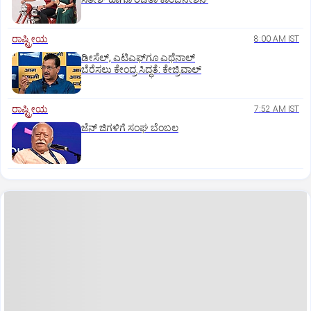
ರಾಷ್ಟ್ರೀಯ
8:00 AM IST
ಡೀಸೆಲ್‌, ಎಟಿಎಫ್‌ಗೂ ಎಥೆನಾಲ್‌
ಬೆರೆಸಲು ಕೇಂದ್ರ ಸಿದ್ಧತೆ: ಕೇಜ್ರಿವಾಲ್‌
ರಾಷ್ಟ್ರೀಯ
7:52 AM IST
ಜೆನ್‌ ಜಿಗಳಿಗೆ ಸಂಘ ಬೆಂಬಲ