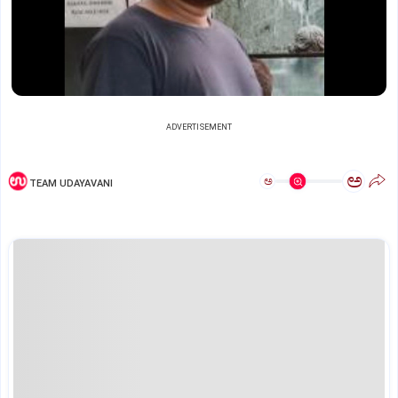
ADVERTISEMENT
ಅ
ಅ
TEAM UDAYAVANI