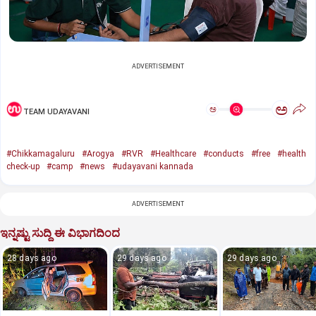
ADVERTISEMENT
ಅ
ಅ
TEAM UDAYAVANI
#Chikkamagaluru
#Arogya
#RVR
#Healthcare
#conducts
#free
#health
check-up
#camp
#news
#udayavani kannada
ADVERTISEMENT
ಇನ್ನಷ್ಟು ಸುದ್ದಿ ಈ ವಿಭಾಗದಿಂದ
28 days ago
29 days ago
29 days ago