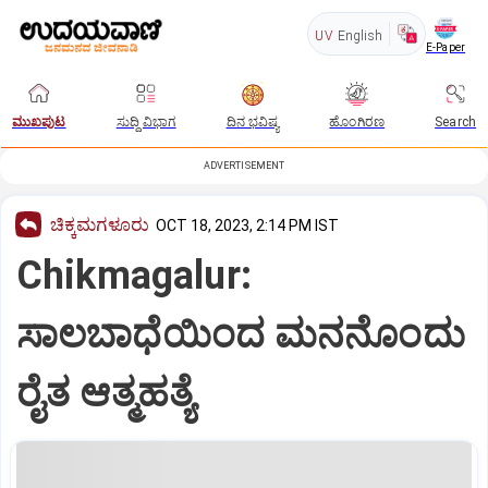
UV
English
E-Paper
ಮುಖಪುಟ
ಸುದ್ದಿ ವಿಭಾಗ
ದಿನ ಭವಿಷ್ಯ
ಹೊಂಗಿರಣ
Search
ADVERTISEMENT
ಚಿಕ್ಕಮಗಳೂರು
OCT 18, 2023, 2:14 PM IST
Chikmagalur:
ಸಾಲಬಾಧೆಯಿಂದ ಮನನೊಂದು
ರೈತ ಆತ್ಮಹತ್ಯೆ