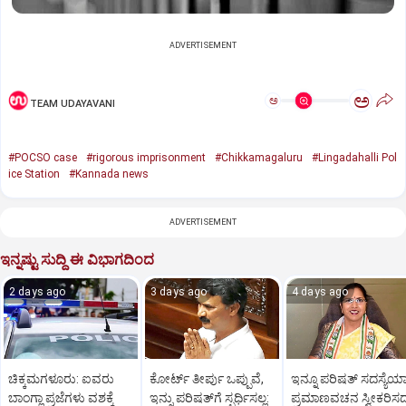
ADVERTISEMENT
ಅ
ಅ
TEAM UDAYAVANI
#POCSO case
#rigorous imprisonment
#Chikkamagaluru
#Lingadahalli Pol
ice Station
#Kannada news
ADVERTISEMENT
ಇನ್ನಷ್ಟು ಸುದ್ದಿ ಈ ವಿಭಾಗದಿಂದ
2 days ago
3 days ago
4 days ago
ಚಿಕ್ಕಮಗಳೂರು: ಐವರು
ಕೋರ್ಟ್‌ ತೀರ್ಪು ಒಪ್ಪುವೆ,
ಇನ್ನೂ ಪರಿಷತ್‌ ಸದಸ್ಯೆಯಾ
ಬಾಂಗ್ಲಾ ಪ್ರಜೆಗಳು ವಶಕ್ಕೆ
ಇನ್ನು ಪರಿಷತ್‌ಗೆ ಸ್ಪರ್ಧಿಸಲ್ಲ:
ಪ್ರಮಾಣವಚನ ಸ್ವೀಕರಿಸ