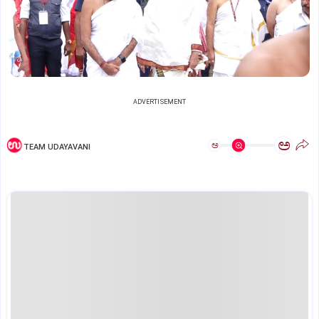
ADVERTISEMENT
ಅ
ಅ
TEAM UDAYAVANI