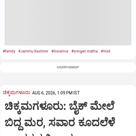
#family
#Jammu Kashmir
#Governor
#sringeri matha
#Visit
ADVERTISEMENT
ಚಿಕ್ಕಮಗಳೂರು
AUG 6, 2026, 1:09 PM IST
ಚಿಕ್ಕಮಗಳೂರು: ಬೈಕ್ ಮೇಲೆ
ಬಿದ್ದ ಮರ, ಸವಾರ ಕೂದಲೆಳೆ