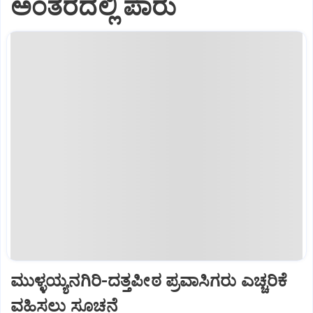
ಅಂತರದಲ್ಲಿ ಪಾರು
ಮುಳ್ಳಯ್ಯನಗಿರಿ-ದತ್ತಪೀಠ ಪ್ರವಾಸಿಗರು ಎಚ್ಚರಿಕೆ
ವಹಿಸಲು ಸೂಚನೆ