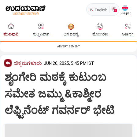
UV
English
E-Paper
ಮುಖಪುಟ
ಸುದ್ದಿ ವಿಭಾಗ
ದಿನ ಭವಿಷ್ಯ
ಹೊಂಗಿರಣ
Search
ADVERTISEMENT
ಚಿಕ್ಕಮಗಳೂರು
JUN 20, 2025, 5:45 PM IST
ಶೃಂಗೇರಿ ಮಠಕ್ಕೆ ಕುಟುಂಬ
ಸಮೇತ ಜಮ್ಮು &ಕಾಶ್ಮೀರ
ಲೆಫ್ಟಿನೆಂಟ್ ಗವರ್ನರ್ ಭೇಟಿ