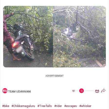
ADVERTISEMENT
ಅ
ಅ
TEAM UDAYAVANI
#bike
#Chikkamagaluru
#Tree falls
#rider
#escapes
#whisker