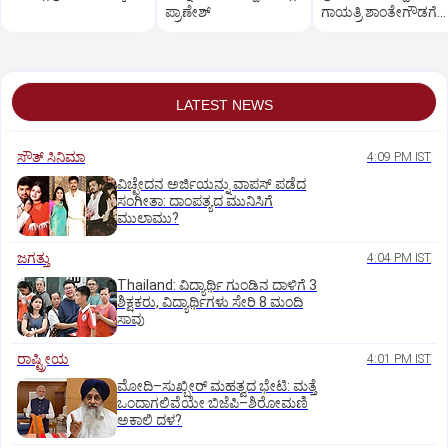
ಪ್ರಾಣೇಶ್‌
ಗಾಯತ್ರಿ ಶಾಂತೇಗೌಡಗೆ
ಸಚಿವ ಸ್ಥಾನ
LATEST NEWS
ಸೌತ್‌ ಸಿನಿಮಾ
4:09 PM IST
ವಿಚ್ಛೇದನ ಅರ್ಜಿಯನ್ನು ವಾಪಸ್‌ ಪಡೆದ
ಸಂಗೀತಾ: ದಾಂಪತ್ಯದ ಮುನಿಸಿಗೆ
ಮುಲಾಮು?
ಜಗತ್ತು
4:04 PM IST
Thailand: ವಿದ್ಯಾರ್ಥಿ ಗುಂಡಿನ ದಾಳಿಗೆ 3
ಶಿಕ್ಷಕರು, ವಿದ್ಯಾರ್ಥಿಗಳು ಸೇರಿ 8 ಮಂದಿ
ಸಾವು
ರಾಷ್ಟ್ರೀಯ
4:01 PM IST
ಮೋದಿ–ಸುಖ್ಬೀರ್ ಮಹತ್ವದ ಭೇಟಿ: ಮತ್ತೆ
ಒಂದಾಗಲಿವೆಯೇ ಬಿಜೆಪಿ–ಶಿರೋಮಣಿ
ಅಕಾಲಿ ದಳ?