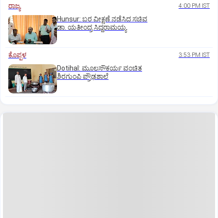
ರಾಜ್ಯ
4:00 PM IST
Hunsur: ಬರ ವೀಕ್ಷಣೆ ನಡೆಸಿದ ಸಚಿವ
ಡಾ. ಯತೀಂದ್ರ ಸಿದ್ದರಾಮಯ್ಯ
ಕೊಪ್ಪಳ
3:53 PM IST
Dotihal: ಮೂಲಸೌಕರ್ಯ ವಂಚಿತ
ಶಿರಗುಂಪಿ ಪ್ರೌಢಶಾಲೆ