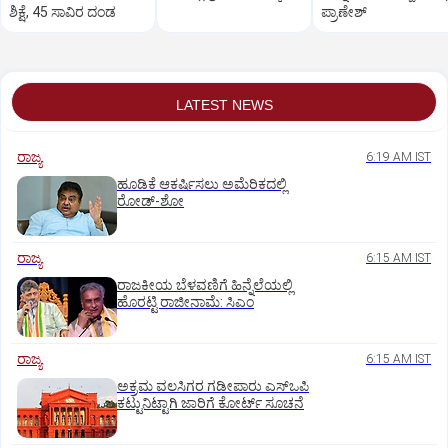
ಶಿಕ್ಷೆ, 45 ಸಾವಿರ ದಂಡ
ಪ್ರಾಣೇಶ್‌
LATEST NEWS
ರಾಜ್ಯ
6:19 AM IST
ಹೂಡಿಕೆ ಆಕರ್ಷಿಸಲು ಅಮೆರಿಕದಲ್ಲಿ
ರೋಡ್‌-ಶೋ
ರಾಜ್ಯ
6:15 AM IST
ರಾಜಕೀಯ ಬೆಳವಣಿಗೆ ಹಿನ್ನೆಲೆಯಲ್ಲಿ
ಹೊರಟ್ಟಿ ರಾಜೀನಾಮೆ: ಸಿಎಂ
ರಾಜ್ಯ
6:15 AM IST
ಅಕ್ರಮ ವಲಸಿಗರ ಗಡೀಪಾರು ಎಸ್ಒಪಿ
ಕಟ್ಟುನಿಟ್ಟಾಗಿ ಜಾರಿಗೆ ಕೋರ್ಟ್‌ ಸೂಚನೆ