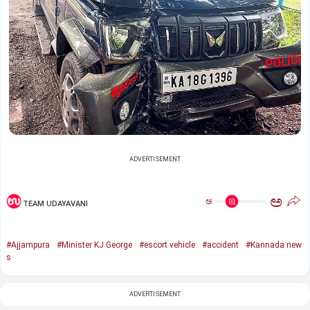
ADVERTISEMENT
ಅ
ಅ
TEAM UDAYAVANI
#Ajjampura
#Minister KJ George
#escort vehicle
#accident
#Kannada new
s
ADVERTISEMENT