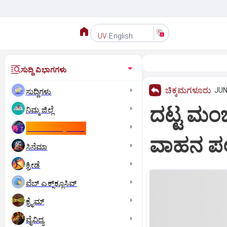
English
UV
ಸುದ್ದಿ ವಿಭಾಗಗಳು
ಚಿಕ್ಕಮಗಳೂರು
JUN
ಸುದ್ದಿಗಳು
ದಟ್ಟ ಮಂಜ
ನಿಮ್ಮ ಜಿಲ್ಲೆ
ಕಾಮನ್‌ ವೆಲ್ತ್‌ ಗೇಮ್ಸ್‌
ವಾಹನ ಪಲ
ಸಿನೆಮಾ
ಕ್ರೀಡೆ
ವೆಬ್ ಎಕ್ಸ್‌ಕ್ಲೂಸಿವ್
ಕ್ರೈಮ್
ವೈವಿಧ್ಯ