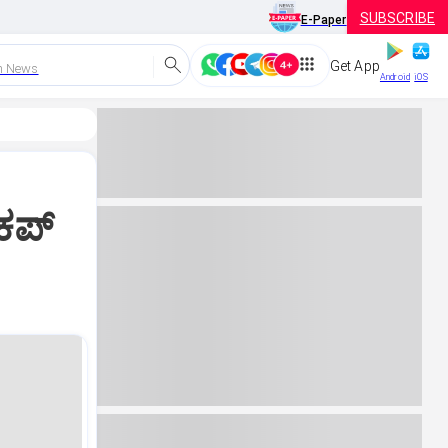
SUBSCRIBE
E-Paper
Get App
h News
Android
iOS
ಕಪ್