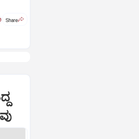
ಅ
Share
ದ್ದ
ಾವು