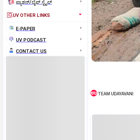
ಫ್ಯಾಶನ್/ಲೈಫ್‌ ಸ್ಟೈಲ್
UV OTHER LINKS
E-PAPER
UV PODCAST
CONTACT US
TEAM UDAYAVANI