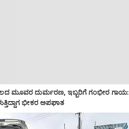
ದ ಮೂವರ ದುರ್ಮರಣ, ಇಬ್ಬರಿಗೆ ಗಂಭೀರ ಗಾಯ:
ರಳುತ್ತಿದ್ದಾಗ ಭೀಕರ ಅಪಘಾತ