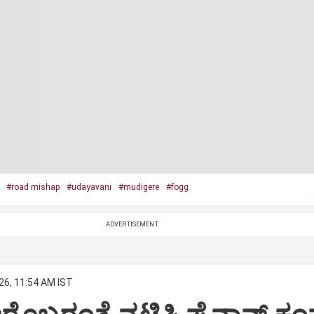
#road mishap
#udayavani
#mudigere
#fogg
ADVERTISEMENT
26, 11:54 AM IST