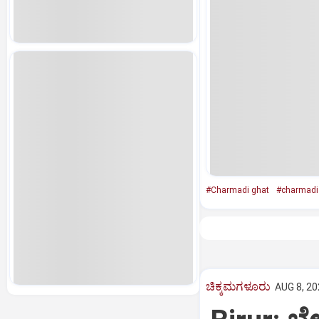
#Charmadi ghat
#charmadi
ಚಿಕ್ಕಮಗಳೂರು
AUG 8, 20