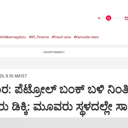
ಅ
#chikkamagaluru
#IIFL Finance
#Fraud case
#Kannada news
ADVERTISEMENT
26, 8:30 AM IST
ಾರ: ಪೆಟ್ರೋಲ್ ಬಂಕ್ ಬಳಿ ನಿಂತಿ
ರು ಡಿಕ್ಕಿ: ಮೂವರು ಸ್ಥಳದಲ್ಲೇ ಸ