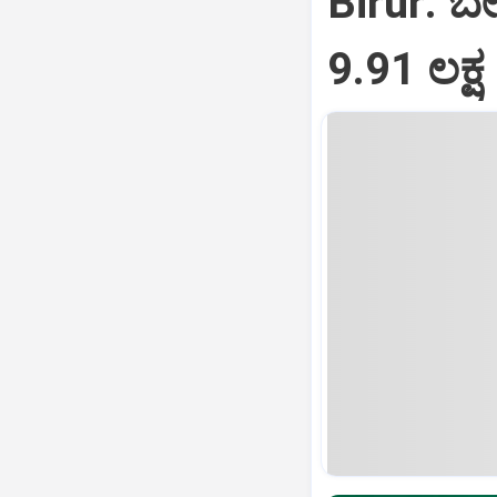
Birur: ಬೇ
9.91 ಲಕ್