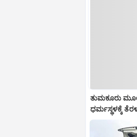
ತುಮಕೂರು ಮೂಲ
ಧರ್ಮಸ್ಥಳಕ್ಕೆ ತೆ