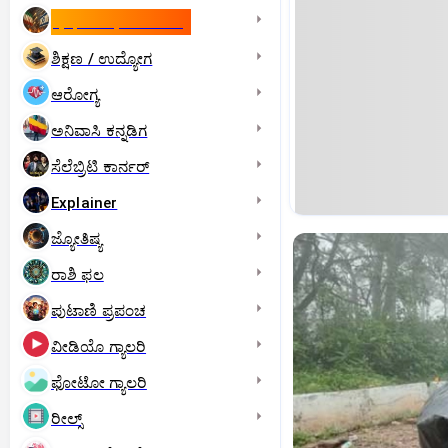
ಇಸ್ರೇಲ್- ಇರಾನ್‌ ಯುದ್ಧ
ಶಿಕ್ಷಣ / ಉದ್ಯೋಗ
ಆರೋಗ್ಯ
ಅನಿವಾಸಿ ಕನ್ನಡಿಗ
ಸೆಲೆಬ್ರಿಟಿ ಕಾರ್ನರ್‌
Explainer
ಜ್ಯೋತಿಷ್ಯ
ರಾಶಿ ಫಲ
ಪುಟಾಣಿ ಪ್ರಪಂಚ
ವೀಡಿಯೊ ಗ್ಯಾಲರಿ
ಫೋಟೋ ಗ್ಯಾಲರಿ
ರೀಲ್ಸ್