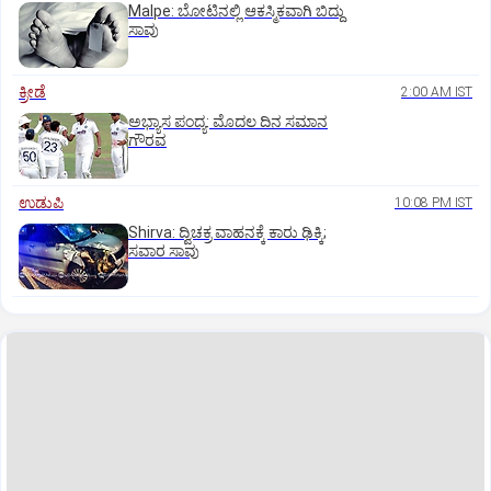
Malpe: ಬೋಟಿನಲ್ಲಿ ಆಕಸ್ಮಿಕವಾಗಿ ಬಿದ್ದು
ಸಾವು
ಕ್ರೀಡೆ
2:00 AM IST
ಅಭ್ಯಾಸ ಪಂದ್ಯ: ಮೊದಲ ದಿನ ಸಮಾನ
ಗೌರವ
ಉಡುಪಿ
10:08 PM IST
Shirva: ದ್ವಿಚಕ್ರ ವಾಹನಕ್ಕೆ ಕಾರು ಢಿಕ್ಕಿ;
ಸವಾರ ಸಾವು