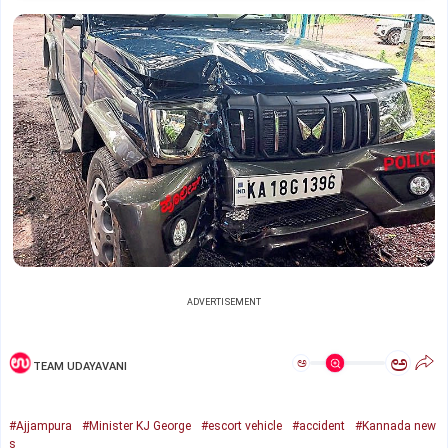
ADVERTISEMENT
ಅ
ಅ
TEAM UDAYAVANI
#Ajjampura
#Minister KJ George
#escort vehicle
#accident
#Kannada new
s