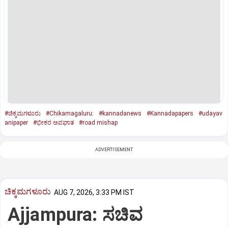
#ಚಿಕ್ಕಮಗಳೂರು
#Chikamagaluru:
#kannadanews
#Kannadapapers
#udayav
anipaper
#ಭೀಕರ ಅಪಘಾತ
#road mishap
ADVERTISEMENT
ಚಿಕ್ಕಮಗಳೂರು
AUG 7, 2026, 3:33 PM IST
Ajjampura: ಸಚಿವ