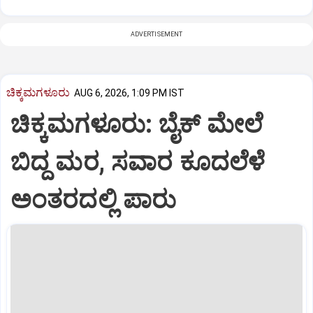
ADVERTISEMENT
ಚಿಕ್ಕಮಗಳೂರು
AUG 6, 2026, 1:09 PM IST
ಚಿಕ್ಕಮಗಳೂರು: ಬೈಕ್ ಮೇಲೆ
ಬಿದ್ದ ಮರ, ಸವಾರ ಕೂದಲೆಳೆ
ಅಂತರದಲ್ಲಿ ಪಾರು