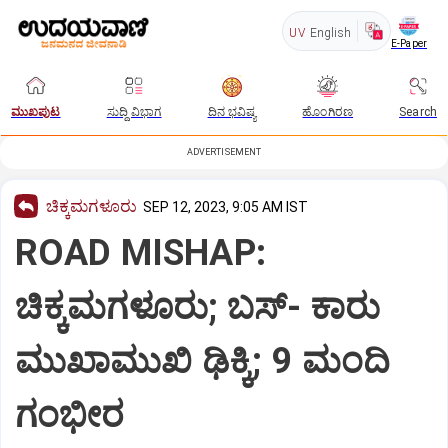
UV
English
E-Paper
ಮುಖಪುಟ
ಸುದ್ದಿ ವಿಭಾಗ
ದಿನ ಭವಿಷ್ಯ
ಹೊಂಗಿರಣ
Search
ADVERTISEMENT
ಚಿಕ್ಕಮಗಳೂರು
SEP 12, 2023, 9:05 AM IST
ROAD MISHAP:
ಚಿಕ್ಕಮಗಳೂರು; ಬಸ್‌- ಕಾರು
ಮುಖಾಮುಖಿ ಢಿಕ್ಕಿ; 9 ಮಂದಿ
ಗಂಭೀರ