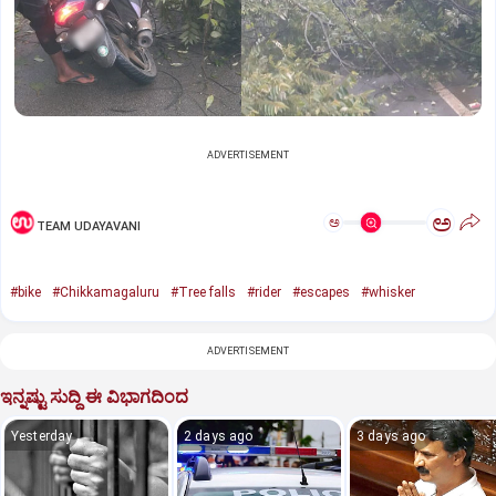
ADVERTISEMENT
ಅ
ಅ
TEAM UDAYAVANI
#bike
#Chikkamagaluru
#Tree falls
#rider
#escapes
#whisker
ADVERTISEMENT
ಇನ್ನಷ್ಟು ಸುದ್ದಿ ಈ ವಿಭಾಗದಿಂದ
Yesterday
2 days ago
3 days ago