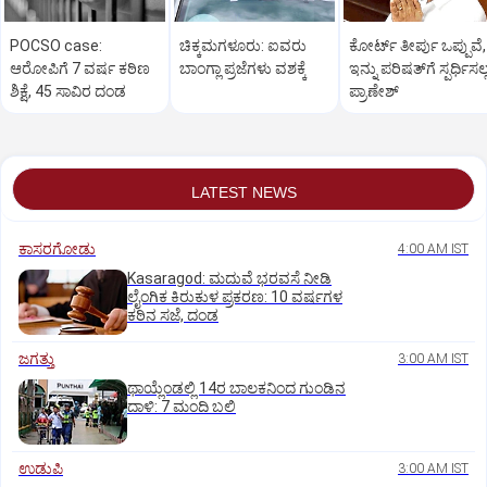
POCSO case:
ಚಿಕ್ಕಮಗಳೂರು: ಐವರು
ಕೋರ್ಟ್‌ ತೀರ್ಪು ಒಪ್ಪುವೆ,
ಆರೋಪಿಗೆ 7 ವರ್ಷ ಕಠಿಣ
ಬಾಂಗ್ಲಾ ಪ್ರಜೆಗಳು ವಶಕ್ಕೆ
ಇನ್ನು ಪರಿಷತ್‌ಗೆ ಸ್ಪರ್ಧಿಸಲ್
ಶಿಕ್ಷೆ, 45 ಸಾವಿರ ದಂಡ
ಪ್ರಾಣೇಶ್‌
LATEST NEWS
ಕಾಸರಗೋಡು
4:00 AM IST
Kasaragod: ಮದುವೆ ಭರವಸೆ ನೀಡಿ
ಲೈಂಗಿಕ ಕಿರುಕುಳ ಪ್ರಕರಣ: 10 ವರ್ಷಗಳ
ಕಠಿನ ಸಜೆ, ದಂಡ
ಜಗತ್ತು
3:00 AM IST
ಥಾಯ್ಲೆಂಡಲ್ಲಿ 14ರ ಬಾಲಕನಿಂದ ಗುಂಡಿನ
ದಾಳಿ: 7 ಮಂದಿ ಬಲಿ
ಉಡುಪಿ
3:00 AM IST