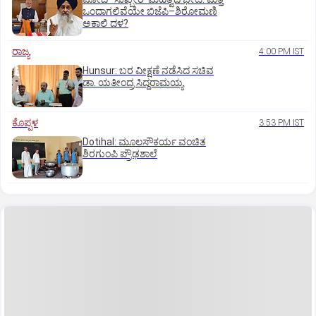
ಒಂದಾಗಲಿವೆಯೇ ಬಿಜೆಪಿ–ಶಿರೋಮಣಿ
ಅಕಾಲಿ ದಳ?
ರಾಜ್ಯ
4:00 PM IST
Hunsur: ಬರ ವೀಕ್ಷಣೆ ನಡೆಸಿದ ಸಚಿವ
ಡಾ. ಯತೀಂದ್ರ ಸಿದ್ದರಾಮಯ್ಯ
ಕೊಪ್ಪಳ
3:53 PM IST
Dotihal: ಮೂಲಸೌಕರ್ಯ ವಂಚಿತ
ಶಿರಗುಂಪಿ ಪ್ರೌಢಶಾಲೆ