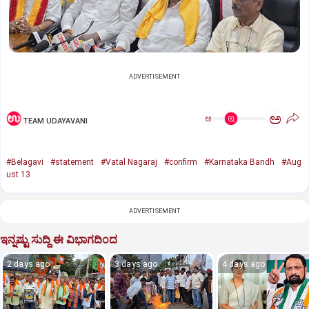
ADVERTISEMENT
ಅ
ಅ
TEAM UDAYAVANI
#Belagavi
#statement
#Vatal Nagaraj
#confirm
#Karnataka Bandh
#Aug
ust 13
ADVERTISEMENT
ಇನ್ನಷ್ಟು ಸುದ್ದಿ ಈ ವಿಭಾಗದಿಂದ
2 days ago
3 days ago
4 days ago