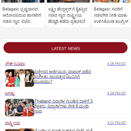
Belagavi: ಭ್ರಷ್ಟಚಾರದ
ಲಕ್ಷ್ಮೀ ಹೆಬ್ಬಾಳ್ಕರ್ ಗೆ ಕೈತಪ್ಪಿದ
Belagavi: ಸವದಿಗೆ
ಆರೋಪವಿರುವ ಶಾಸಕರಿಗೆ
ಸಚಿವ ಸ್ಥಾನ: ರಾಷ್ಟ್ರೀಯ
ಸಚಿವಗಿರಿ ನೀಡಿ ಮಾತು
ಸಚಿವ ಸ್ಥಾನ: ಬಿಜೆಪಿ
ಹೆದ್ದಾರಿ ತಡೆದು ಪ್ರತಿಭಟನೆ
ಉಳಿಸಿಕೊಂಡ ಕಾಂಗ್ರೆಸ್:‌
ಕಾರ್ಯಕರ್ತರ ಪ್ರತಿಭಟನೆ
ಹೆಬ್ಬಾಳ್ಕರ್‌ ಗೆ ನಿರಾಸೆ
LATEST NEWS
ಸೌತ್‌ ಸಿನಿಮಾ
4:09 PM IST
ವಿಚ್ಛೇದನ ಅರ್ಜಿಯನ್ನು ವಾಪಾಸ್‌ ಪಡೆದ
ಸಂಗೀತಾ: ದಾಂಪತ್ಯದ ಮುನಿಸಿಗೆ
ಮುಲಾಮು?
ಜಗತ್ತು
4:04 PM IST
Thailand: ವಿದ್ಯಾರ್ಥಿ ಗುಂಡಿನ ದಾಳಿಗೆ 3
ಶಿಕ್ಷಕರು, ವಿದ್ಯಾರ್ಥಿಗಳು ಸೇರಿ 8 ಮಂದಿ
ಸಾವು
ರಾಷ್ಟ್ರೀಯ
4:01 PM IST
ಮೋದಿ–ಸುಖ್ಬೀರ್ ಮಹತ್ವದ ಭೇಟಿ: ಮತ್ತೆ