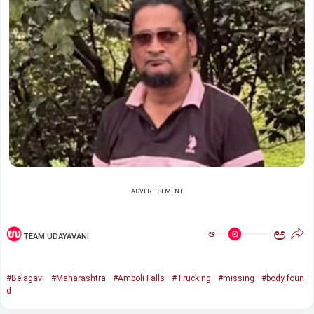
ADVERTISEMENT
ಅ
ಅ
TEAM UDAYAVANI
#Belagavi
#Maharashtra
#Amboli Falls
#Trucking
#missing
#body foun
d