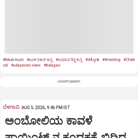
#Nikali Kusti
#ಜಂಗಿ ನಿಕಾಲಿ ಕುಸ್ತಿ
#ಜನಮನ ಗೆದ್ದ ಕುಸ್ತಿ
#ಚಿಕ್ಕೋಡಿ
#Wrestling
#Chikk
odi
#udayavani news
#Belagavi
ADVERTISEMENT
ಬೆಳಗಾವಿ
AUG 5, 2026, 9:46 PM IST
ಅಂಬೋಲಿಯ ಕಾವಳೆ‌
ಪಾಯಿಂಟ್ ನ ಕಂದಕಕ್ಕೆ ಬಿದ್ದಿದ್ದ