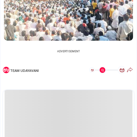
ADVERTISEMENT
ಅ
ಅ
TEAM UDAYAVANI