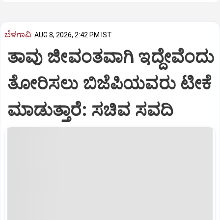
ಬೆಳಗಾವಿ
AUG 8, 2026, 2:42 PM IST
ತಾವು ಜೀವಂತವಾಗಿ ಇದ್ದೇವೆಂದು
ತೋರಿಸಲು ಬಿಜೆಪಿಯವರು ಟೀಕೆ
ಮಾಡುತ್ತಾರೆ: ಸಚಿವ ಸವದಿ