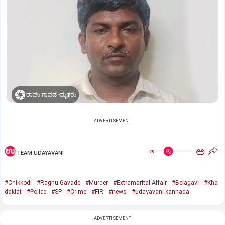
ರಾಘು ಗಾವಡೆ -ಮೃತರು
ADVERTISEMENT
ಅ
ಅ
TEAM UDAYAVANI
#Chikkodi
#Raghu Gavade
#Murder
#Extramarital Affair
#Belagavi
#Kha
daklat
#Police
#SP
#Crime
#FIR
#news
#udayavani kannada
ADVERTISEMENT