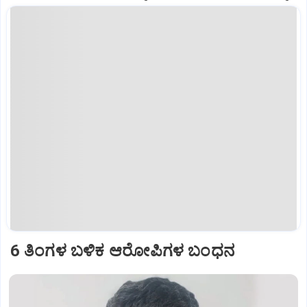
6 ತಿಂಗಳ ಬಳಿಕ ಆರೋಪಿಗಳ ಬಂಧನ