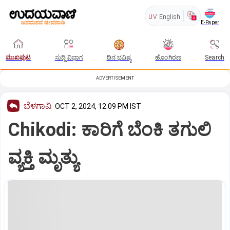
UV
English
E-Paper
ಮುಖಪುಟ
ಸುದ್ದಿ ವಿಭಾಗ
ದಿನ ಭವಿಷ್ಯ
ಹೊಂಗಿರಣ
Search
ADVERTISEMENT
ಬೆಳಗಾವಿ
OCT 2, 2024, 12:09 PM IST
Chikodi: ಕಾರಿಗೆ ಬೆಂಕಿ ತಗುಲಿ
ವ್ಯಕ್ತಿ ಮೃತ್ಯು