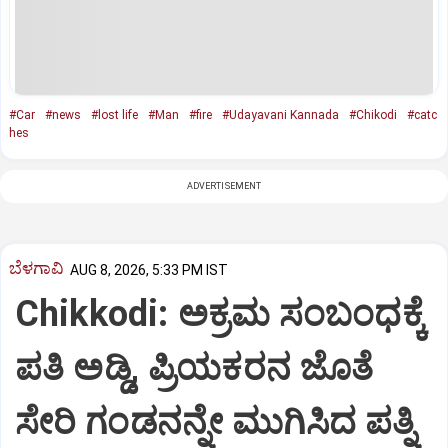
#Car
#news
#lost life
#Man
#fire
#Udayavani Kannada
#Chikodi
#catc
hes
ADVERTISEMENT
ಬೆಳಗಾವಿ
AUG 8, 2026, 5:33 PM IST
Chikkodi: ಅಕ್ರಮ ಸಂಬಂಧಕ್ಕೆ
ಪತಿ ಅಡ್ಡಿ, ಪ್ರಿಯಕರನ ಜೊತೆ
ಸೇರಿ ಗಂಡನನ್ನೇ ಮುಗಿಸಿದ ಪತ್ನಿ