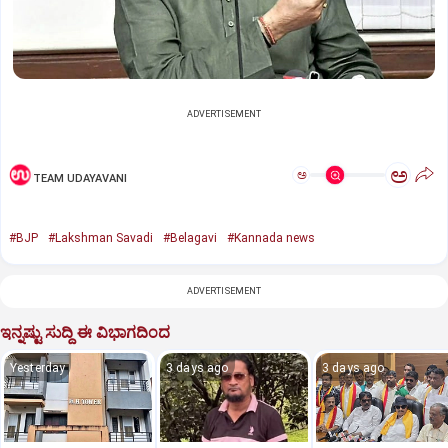
ADVERTISEMENT
ಅ
ಅ
TEAM UDAYAVANI
#BJP
#Lakshman Savadi
#Belagavi
#Kannada news
ADVERTISEMENT
ಇನ್ನಷ್ಟು ಸುದ್ದಿ ಈ ವಿಭಾಗದಿಂದ
Yesterday
3 days ago
3 days ago