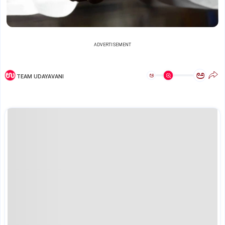
ADVERTISEMENT
ಅ
ಅ
TEAM UDAYAVANI