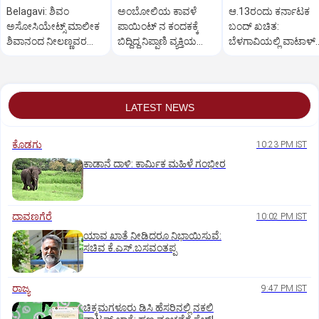
Belagavi: ಶಿವಂ
ಅಂಬೋಲಿಯ ಕಾವಳೆ‌
ಆ.13ರಂದು ಕರ್ನಾಟಕ
ಅಸೋಸಿಯೇಟ್ಸ್ ಮಾಲೀಕ
ಪಾಯಿಂಟ್ ನ ಕಂದಕಕ್ಕೆ
ಬಂದ್ ಖಚಿತ:
ಶಿವಾನಂದ ನೀಲಣ್ಣವರ
ಬಿದ್ದಿದ್ದ ನಿಪ್ಪಾಣಿ ವ್ಯಕ್ತಿಯ
ಬೆಳಗಾವಿಯಲ್ಲಿ ವಾಟಾಳ್
ಮನೆ ಮೇಲೆ ಇಡಿ‌ ದಾಳಿ
ಮೃತದೇಹ ಪತ್ತೆ
ನಾಗರಾಜ್ ಹೇಳಿಕೆ
LATEST NEWS
ಕೊಡಗು
10:23 PM IST
ಕಾಡಾನೆ ದಾಳಿ: ಕಾರ್ಮಿಕ ಮಹಿಳೆ ಗಂಭೀರ
ದಾವಣಗೆರೆ
10:02 PM IST
ಯಾವ ಖಾತೆ ನೀಡಿದರೂ ನಿಭಾಯಿಸುವೆ:
ಸಚಿವ ಕೆ.ಎಸ್.ಬಸವಂತಪ್ಪ
ರಾಜ್ಯ
9:47 PM IST
ಚಿಕ್ಕಮಗಳೂರು ಡಿಸಿ ಹೆಸರಿನಲ್ಲಿ ನಕಲಿ