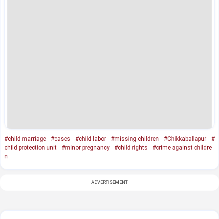
#child marriage
#cases
#child labor
#missing children
#Chikkaballapur
#
child protection unit
#minor pregnancy
#child rights
#crime against childre
n
ADVERTISEMENT