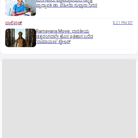
ಮಂಗಳೂರು ವಿಶ್ವವಿದ್ಯಾಲಯದ ನಿವೃತ್ತ
ಪ್ರಾಧ್ಯಾಪಕಿ ಡಾ. ವಹೀದಾ ಸುಲ್ತಾನಾ ನಿಧನ
ಬಾಲಿವುಡ್‌
8:21 PM IST
Ramayana Movie: ಭಾರತೀಯ
ಚಿತ್ರರಂಗದಲ್ಲೇ ಹೊಸ ಇತಿಹಾಸ ಬರೆದ
ʼರಾಮಾಯಣʼ ಟ್ರೇಲರ್