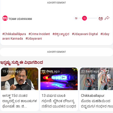
ADVERTISEMENT
ಅ
ಅ
TEAM UDAYAVANI
#Chikkaballāpura
#Crime Incident
#ಚಿಕ್ಕಬಳ್ಳಾಪುರ
#Udayavani Digital
#Uday
avani Kannada
#Udayavani
ADVERTISEMENT
ಇನ್ನಷ್ಟು ಸುದ್ದಿ ಈ ವಿಭಾಗದಿಂದ
15 days ago
22 days ago
23 days ago
ಆಗಸ್ಟ್ 15ರ ನಂತರ
13 ವರ್ಷದ ಬಾಲಕಿ
Chikkaballapur:
ರಾಜ್ಯದಲ್ಲಿ ಬರ ತಾಲೂಕುಗಳ
ಗರ್ಭಿಣಿ: ಲೈಗಿಂಕ ದೌರ್ಜನ್ಯ
ಮೊದಲ ಮಹಡಿಯಿಂದ
ಘೋಷಣೆ: ಡಾ. ಜಿ.
ನಡೆಸಿದ ಯುವಕನ ಬಂಧನ
ಬಿದ್ದ ಮಗು! ಗಂಭೀರ ಗ
ಪರಮೇಶ್ವರ್