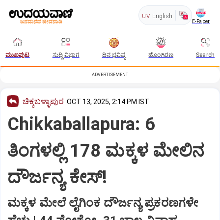
UV
English
E-Paper
ಮುಖಪುಟ
ಸುದ್ದಿ ವಿಭಾಗ
ದಿನ ಭವಿಷ್ಯ
ಹೊಂಗಿರಣ
Search
ADVERTISEMENT
ಚಿಕ್ಕಬಳ್ಳಾಪುರ
OCT 13, 2025, 2:14 PM IST
Chikkaballapura: 6
ತಿಂಗಳಲ್ಲಿ 178 ಮಕ್ಕಳ ಮೇಲಿನ
ದೌರ್ಜನ್ಯ ಕೇಸ್‌!
ಮಕ್ಕಳ ಮೇಲೆ ಲೈಗಿಂಕ ದೌರ್ಜನ್ಯ ಪ್ರಕರಣಗಳೇ