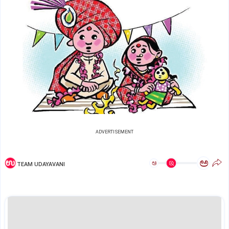
ADVERTISEMENT
ಅ
ಅ
TEAM UDAYAVANI