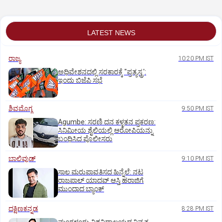
LATEST NEWS
ರಾಜ್ಯ
10:20 PM IST
ಅಧಿವೇಶನದಲ್ಲಿ ಸರಕಾರಕ್ಕೆ "ಪ್ರತ್ಯಸ್ತ್ರ':
ಇಂದು ಬಿಜೆಪಿ ಸಭೆ
ಶಿವಮೊಗ್ಗ
9:50 PM IST
Agumbe: ಸರಣಿ ದನ ಕಳ್ಳತನ ಪ್ರಕರಣ:
ಸಿನಿಮೀಯ ಶೈಲಿಯಲ್ಲಿ ಆರೋಪಿಯನ್ನು
ಬಂಧಿಸಿದ ಪೊಲೀಸರು
ಬಾಲಿವುಡ್‌
9:10 PM IST
ಸಾಲ ಮರುಪಾವತಿಸದ ಹಿನ್ನೆಲೆ: ನಟ
ರಾಜಪಾಲ್ ಯಾದವ್‌ ಆಸ್ತಿ ಹರಾಜಿಗೆ
ಮುಂದಾದ ಬ್ಯಾಂಕ್
ದಕ್ಷಿಣಕನ್ನಡ
8:28 PM IST