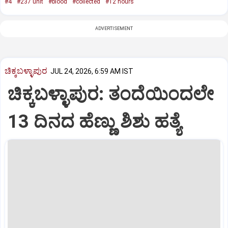
#4
#237 unit
#blood
#collected
#12 hours
ADVERTISEMENT
ಚಿಕ್ಕಬಳ್ಳಾಪುರ
JUL 24, 2026, 6:59 AM IST
ಚಿಕ್ಕಬಳ್ಳಾಪುರ: ತಂದೆಯಿಂದಲೇ
13 ದಿನದ ಹೆಣ್ಣು ಶಿಶು ಹತ್ಯೆ