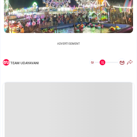
ADVERTISEMENT
ಅ
ಅ
TEAM UDAYAVANI