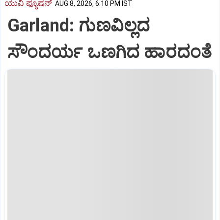
ಯುವಿ ಫ್ಯೂಷನ್
AUG 8, 2026, 6:10 PM IST
Garland: ಗುಣವಿಲ್ಲದ
ಸೌಂದರ್ಯ ಒಣಗಿದ ಹಾರದಂತೆ