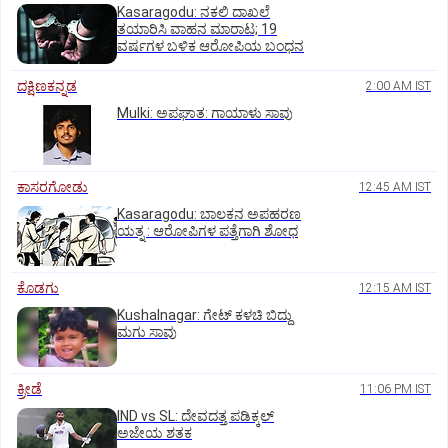
Kasaragodu: ನಕಲಿ ದಾಖಲೆ
ತಯಾರಿಸಿ ವಾಹನ ಮಾರಾಟ; 19
ವರ್ಷಗಳ ಬಳಿಕ ಆರೋಪಿಯ ಬಂಧನ
ದಕ್ಷಿಣಕನ್ನಡ
2:00 AM IST
Mulki: ಅಪಘಾತ: ಗಾಯಾಳು ಸಾವು
ಕಾಸರಗೋಡು
12:45 AM IST
Kasaragodu: ಬಾಲಕನ ಅಪಹರಣ
ಯತ್ನ : ಆರೋಪಿಗಳ ಪತ್ತೆಗಾಗಿ ಶೋಧ
ಕೊಡಗು
12:15 AM IST
Kushalnagar: ಗೇಟ್ ಕಳಚಿ ಬಿದ್ದು
ಮಗು ಸಾವು
ಕ್ರೀಡೆ
11:06 PM IST
IND vs SL: ದೇವದತ್ತ ಪಡಿಕ್ಕಲ್‌
ಅಜೇಯ ಶತಕ