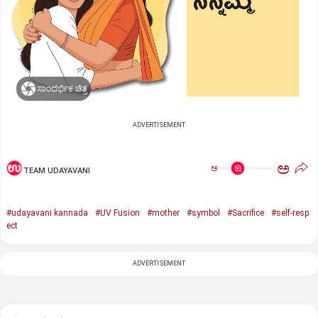
ಸಾಂದರ್ಭಿಕ ಚಿತ್ರ
ADVERTISEMENT
ಅ
ಅ
TEAM UDAYAVANI
#udayavani kannada
#UV Fusion
#mother
#symbol
#Sacrifice
#self-resp
ect
ADVERTISEMENT