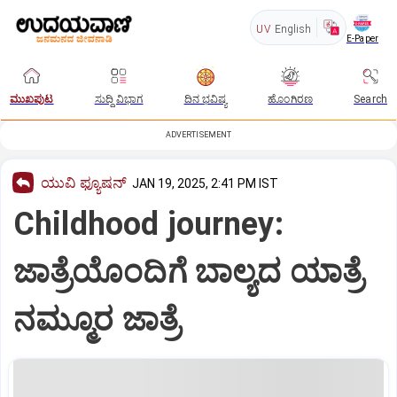
UV
English
E-Paper
ಮುಖಪುಟ
ಸುದ್ದಿ ವಿಭಾಗ
ದಿನ ಭವಿಷ್ಯ
ಹೊಂಗಿರಣ
Search
ADVERTISEMENT
ಯುವಿ ಫ್ಯೂಷನ್
JAN 19, 2025, 2:41 PM IST
Childhood journey:
ಜಾತ್ರೆಯೊಂದಿಗೆ ಬಾಲ್ಯದ ಯಾತ್ರೆ
ನಮ್ಮೂರ ಜಾತ್ರೆ