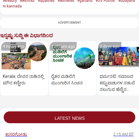
#Beauty
#without
#qualities
#withered
#garland
#UV Fusion
#udayava
ni kannada
ADVERTISEMENT
ಇನ್ನಷ್ಟು ಸುದ್ದಿ ಈ ವಿಭಾಗದಿಂದ
9 hours ago
11 hours ago
3 days ago
Kerala: ದೇವರ ನಾಡಿನಲ್ಲಿ
ರೈತರ ಮಡಿಲಿಗೆ
ಧರ್ಮನಟಿ: ಸಮಾಜದ
ಮೌನ ಕಣ್ಣೀರು
ಮುಂಗಾರಿನ ಸಿಂಚನ
ಕಟ್ಟುಪಾಡುಗಳ ನಡುವೆ
ನಲುಗುವ ಹೆಣ್ಣಿನ
ತೊಳಲಾಟ
LATEST NEWS
ಕಾಸರಗೋಡು
2:15 AM IST