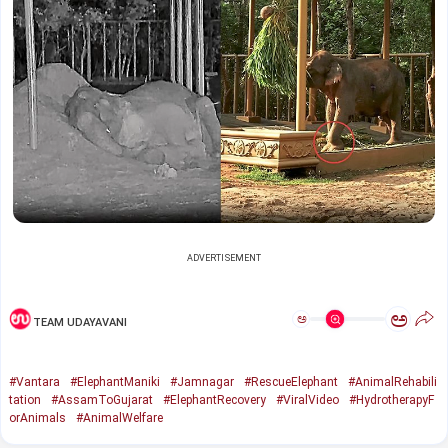
ADVERTISEMENT
ಅ
ಅ
TEAM UDAYAVANI
#Vantara
#ElephantManiki
#Jamnagar
#RescueElephant
#AnimalRehabili
tation
#AssamToGujarat
#ElephantRecovery
#ViralVideo
#HydrotherapyF
orAnimals
#AnimalWelfare