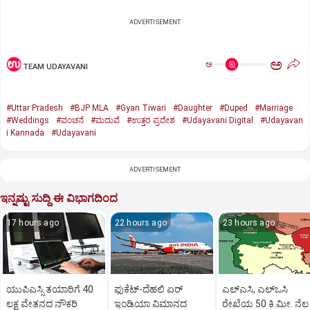
ADVERTISEMENT
ಅ
ಅ
TEAM UDAYAVANI
#Uttar Pradesh
#BJP MLA
#Gyan Tiwari
#Daughter
#Duped
#Marriage
#Weddings
#ವಂಚನೆ
#ಮದುವೆ
#ಉತ್ತರ ಪ್ರದೇಶ
#Udayavani Digital
#Udayavan
i Kannada
#Udayavani
ADVERTISEMENT
ಇನ್ನಷ್ಟು ಸುದ್ದಿ ಈ ವಿಭಾಗದಿಂದ
17 hours ago
22 hours ago
23 hours ago
ಯುಪಿಎಸ್ಸಿ ತಯಾರಿಗೆ 40
ಫುಕೆಟ್‌-ದೆಹಲಿ ಏರ್‌
ಎಲ್‌ಎಸಿ, ಎಲ್‌ಒಸಿ
ಲಕ್ಷ ವೇತನದ ನೌಕರಿ
ಇಂಡಿಯಾ ವಿಮಾನದ
ರೇಖೆಯ 50 ಕಿ.ಮೀ. ನೆಲ