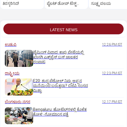
ತಿರಸ್ಕರಿಸಿದ!
ಪೈಲಟ್‌ ಡೋಪ್‌ ಟೆಸ್ಟ್‌
ಸೂಕ್ಷ್ಮ ವಲಯ
ವಿಫಲ: ಮೂಲಗಳು
LATEST NEWS
ಉಡುಪಿ
12:26 PM IST
ಟೈಮಿಂಗ್‌ ವಿವಾದ: ಕಾಪು ಪೇಟೆಯಲ್ಲಿ
ಖಾಸಗಿ ಎಕ್ಸ್‌ಪ್ರೆಸ್ ಬಸ್‌ ಚಾಲಕರ
ರಂಪಾಟ
ರಾಷ್ಟ್ರೀಯ
12:23 PM IST
E20: ಶುದ್ಧ ಪೆಟ್ರೋಲ್ ನಿಮ್ಮ ಅಪ್ಪನ
ಮನೆಯಿಂದ ಬರುತ್ತದಾ? ಬಿಜೆಪಿ ಸಂಸದ
ಮಿಶ್ರಾ
ಬೆಂಗಳೂರು ನಗರ
12:17 PM IST
Bengaluru: ಹೋಟೆಲ್‌ಗ‌ಳಲ್ಲಿ ಕೊಳೆತ
ಕೋಳಿ -ಗೋಮಾಂಸ ಪತ್ತೆ