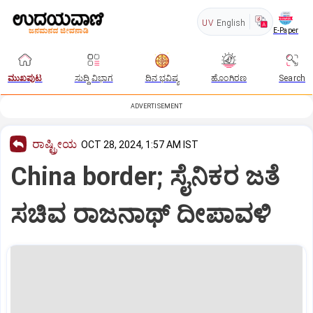
UV
English
E-Paper
ಮುಖಪುಟ
ಸುದ್ದಿ ವಿಭಾಗ
ದಿನ ಭವಿಷ್ಯ
ಹೊಂಗಿರಣ
Search
ADVERTISEMENT
ರಾಷ್ಟ್ರೀಯ
OCT 28, 2024, 1:57 AM IST
China border; ಸೈನಿಕರ ಜತೆ
ಸಚಿವ ರಾಜನಾಥ್‌ ದೀಪಾವಳಿ