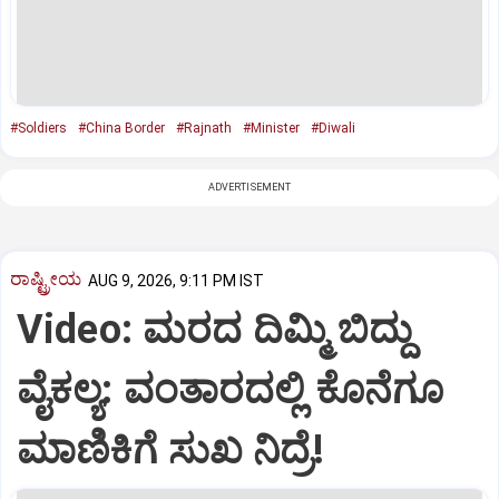
#Soldiers
#China Border
#Rajnath
#Minister
#Diwali
ADVERTISEMENT
ರಾಷ್ಟ್ರೀಯ
AUG 9, 2026, 9:11 PM IST
Video: ಮರದ ದಿಮ್ಮಿ ಬಿದ್ದು
ವೈಕಲ್ಯ: ವಂತಾರದಲ್ಲಿ ಕೊನೆಗೂ
ಮಾಣಿಕಿಗೆ ಸುಖ ನಿದ್ರೆ!