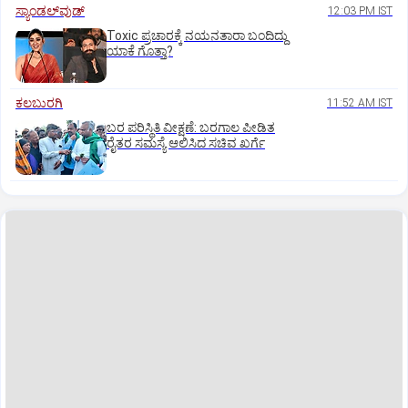
ಸ್ಯಾಂಡಲ್‌ವುಡ್‌
12:03 PM IST
Toxic ಪ್ರಚಾರಕ್ಕೆ ನಯನತಾರಾ ಬಂದಿದ್ದು
ಯಾಕೆ ಗೊತ್ತಾ?
ಕಲಬುರಗಿ
11:52 AM IST
ಬರ ಪರಿಸ್ಥಿತಿ ವೀಕ್ಷಣೆ: ಬರಗಾಲ ಪೀಡಿತ
ರೈತರ ಸಮಸ್ಯೆ ಆಲಿಸಿದ ಸಚಿವ ಖರ್ಗೆ