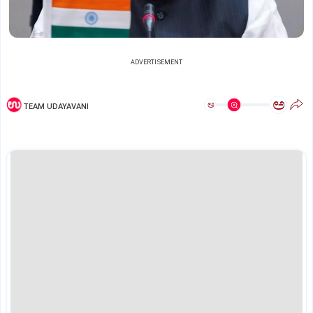
ADVERTISEMENT
ಅ
ಅ
TEAM UDAYAVANI