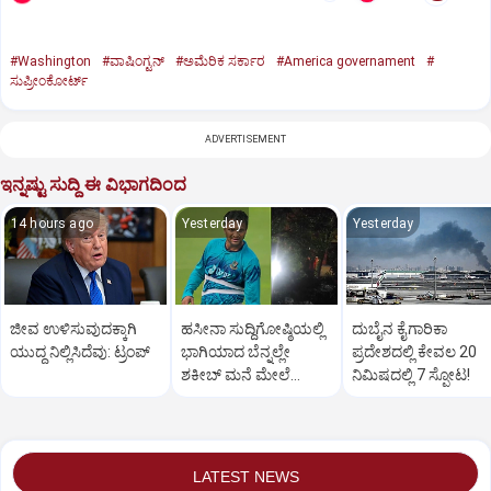
#Washington
#ವಾಷಿಂಗ್ಟನ್‌
#ಅಮೆರಿಕ ಸರ್ಕಾರ
#America governament
#
ಸುಪ್ರೀಂಕೋರ್ಟ್‌
ADVERTISEMENT
ಇನ್ನಷ್ಟು ಸುದ್ದಿ ಈ ವಿಭಾಗದಿಂದ
14 hours ago
Yesterday
Yesterday
ಜೀವ ಉಳಿಸುವುದಕ್ಕಾಗಿ
ಹಸೀನಾ ಸುದ್ದಿಗೋಷ್ಠಿಯಲ್ಲಿ
ದುಬೈನ ಕೈಗಾರಿಕಾ
ಯುದ್ಧ ನಿಲ್ಲಿಸಿದೆವು: ಟ್ರಂಪ್‌
ಭಾಗಿಯಾದ ಬೆನ್ನಲ್ಲೇ
ಪ್ರದೇಶದಲ್ಲಿ ಕೇವಲ 20
ಶಕೀಬ್ ಮನೆ ಮೇಲೆ
ನಿಮಿಷದಲ್ಲಿ 7 ಸ್ಫೋಟ!
ಪೆಟ್ರೋಲ್ ಬಾಂಬ್ ದಾಳಿ!
LATEST NEWS