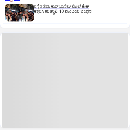
ರಸ್ತೆ ತಡೆದು ಕಾರ್ ಬಾನೆಟ್ ಮೇಲೆ ಕೇಕ್
ಕತ್ತರಿಸಿ ಹುಚ್ಚಾಟ: 10 ಮಂದಿಯ ಬಂಧನ