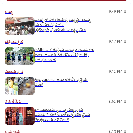
ರಾಜ್ಯ
9:49 PM IST
ಕಾಂಗ್ರೆಸ್ ಕಚೇರಿಯಲ್ಲಿ ಅಧ್ಯಕ್ಷರ ಆಯ್ಕೆ
ವೇಳೆ ಗಲಾಟೆ,ಕುರ್ಚಿ
ಪುಡಿಪುಡಿ,ಪೊಲೀಸರ ಮಧ್ಯಪ್ರವೇಶ
ದಕ್ಷಿಣಕನ್ನಡ
9:17 PM IST
RAIN: ದ.ಕ ಜಿಲ್ಲೆಯ ನಾಲ್ಕು ತಾಲೂಕುಗಳ
ಶಾಲಾ – ಕಾಲೇಜಿಗೆ ಶನಿವಾರ (ಆ.08)
ರಜೆ ಘೋಷಣೆ
ವಿಜಯಪುರ
9:12 PM IST
Vijayapura: ಹಾಡಹಗಲೇ ವ್ಯಕ್ತಿಯ
ಕೊಲೆ
ಕಿರುತೆರೆ/OTT
8:52 PM IST
ಈ ಮಹಾಯುದ್ಧವನ್ನು ಗೆಲ್ಲುವುದು
ಯಾರು? ʼಬಿಗ್‌ ಬಾಸ್‌ ಅಗ್ನಿ ಪರೀಕ್ಷೆʼಯ
ತೀರ್ಪುಗಾರರು ರಿವೀಲ್
ರಾಷ್ಟ್ರೀಯ
8:13 PM IST