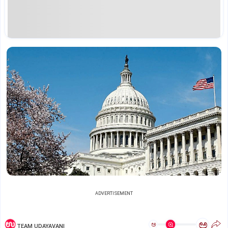
ADVERTISEMENT
ಅ
ಅ
TEAM UDAYAVANI