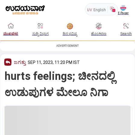
UV
English
E-Paper
ಮುಖಪುಟ
ಸುದ್ದಿ ವಿಭಾಗ
ದಿನ ಭವಿಷ್ಯ
ಹೊಂಗಿರಣ
Search
ADVERTISEMENT
ಜಗತ್ತು
SEP 11, 2023, 11:20 PM IST
hurts feelings; ಚೀನದಲ್ಲಿ
ಉಡುಪುಗಳ ಮೇಲೂ ನಿಗಾ