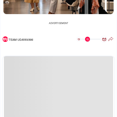
ADVERTISEMENT
ಅ
ಅ
TEAM UDAYAVANI