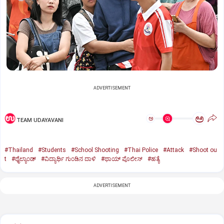
ADVERTISEMENT
ಅ
ಅ
TEAM UDAYAVANI
#Thailand
#Students
#School Shooting
#Thai Police
#Attack
#Shoot ou
t
#ಥೈಲ್ಯಾಂಡ್‌
#ವಿದ್ಯಾರ್ಥಿ ಗುಂಡಿನ ದಾಳಿ
#ಥಾಯ್‌ ಪೊಲೀಸ್‌
#ಹತ್ಯೆ
ADVERTISEMENT