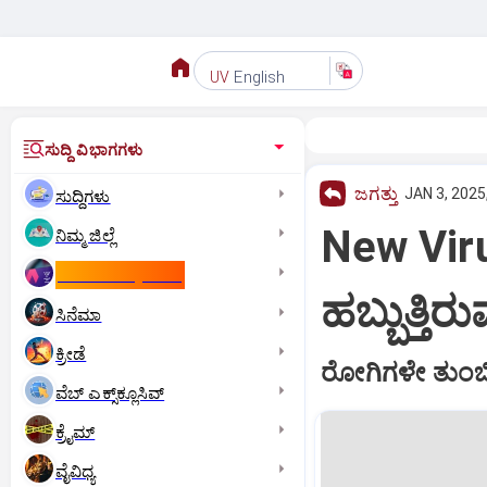
English
UV
ಸುದ್ದಿ ವಿಭಾಗಗಳು
ಜಗತ್ತು
JAN 3, 2025
ಸುದ್ದಿಗಳು
New Viru
ನಿಮ್ಮ ಜಿಲ್ಲೆ
ಕಾಮನ್‌ ವೆಲ್ತ್‌ ಗೇಮ್ಸ್‌
ಹಬ್ಬುತ್ತಿರ
ಸಿನೆಮಾ
ಕ್ರೀಡೆ
ರೋಗಿಗಳೇ ತುಂಬಿರ
ವೆಬ್ ಎಕ್ಸ್‌ಕ್ಲೂಸಿವ್
ಕ್ರೈಮ್
ವೈವಿಧ್ಯ