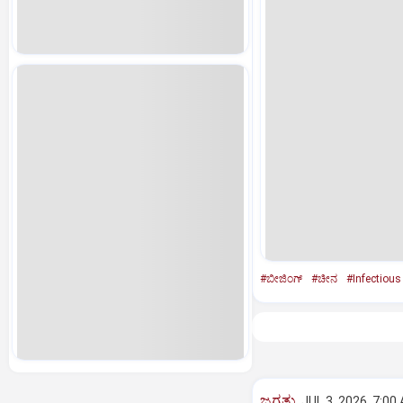
#ಬೀಜಿಂಗ್‌
#ಚೀನ
#Infectious
ಜಗತ್ತು
JUL 3, 2026, 7:00