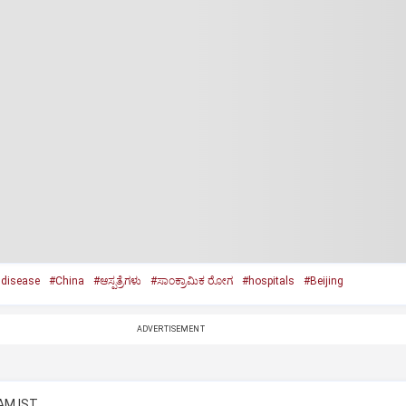
 disease
#China
#ಆಸ್ಪತ್ರೆಗಳು
#ಸಾಂಕ್ರಾಮಿಕ ರೋಗ
#hospitals
#Beijing
ADVERTISEMENT
 AM IST