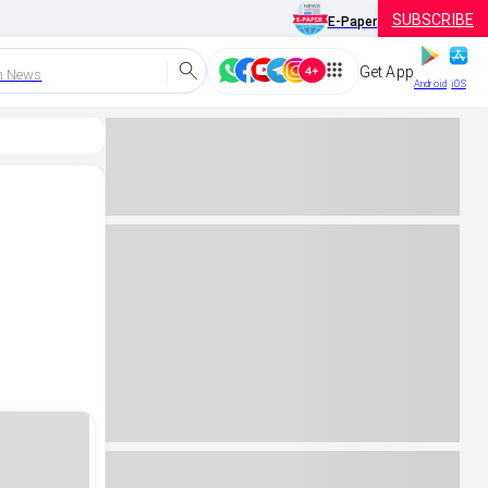
SUBSCRIBE
E-Paper
Get App
h News
Android
iOS