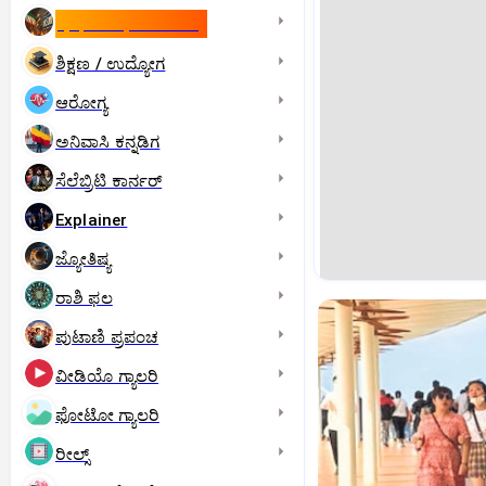
ಇಸ್ರೇಲ್- ಇರಾನ್‌ ಯುದ್ಧ
ಶಿಕ್ಷಣ / ಉದ್ಯೋಗ
ಆರೋಗ್ಯ
ಅನಿವಾಸಿ ಕನ್ನಡಿಗ
ಸೆಲೆಬ್ರಿಟಿ ಕಾರ್ನರ್‌
Explainer
ಜ್ಯೋತಿಷ್ಯ
ರಾಶಿ ಫಲ
ಪುಟಾಣಿ ಪ್ರಪಂಚ
ವೀಡಿಯೊ ಗ್ಯಾಲರಿ
ಫೋಟೋ ಗ್ಯಾಲರಿ
ರೀಲ್ಸ್