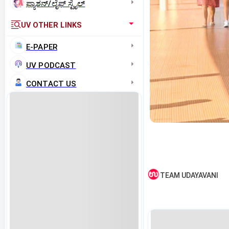
ಫ್ಯಾಶನ್/ಲೈಫ್‌ ಸ್ಟೈಲ್
UV OTHER LINKS
E-PAPER
UV PODCAST
CONTACT US
TEAM UDAYAVANI