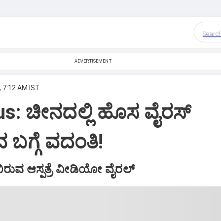
Searc
ADVERTISEMENT
, 7:12 AM IST
s: ಚೀನದಲ್ಲಿ ಹೊಸ ವೈರಸ್‌
ುವ ಬಗ್ಗೆ ವದಂತಿ!
ುವ ಆಸ್ಪತ್ರೆ ವೀಡಿಯೋ ವೈರಲ್‌