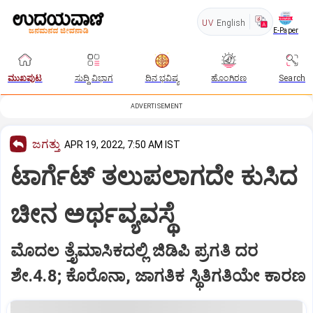
UV
English
E-Paper
ಮುಖಪುಟ
ಸುದ್ದಿ ವಿಭಾಗ
ದಿನ ಭವಿಷ್ಯ
ಹೊಂಗಿರಣ
Search
ADVERTISEMENT
ಜಗತ್ತು
APR 19, 2022, 7:50 AM IST
ಟಾರ್ಗೆಟ್‌ ತಲುಪಲಾಗದೇ ಕುಸಿದ
ಚೀನ ಅರ್ಥವ್ಯವಸ್ಥೆ
ಮೊದಲ ತ್ತೈಮಾಸಿಕದಲ್ಲಿ ಜಿಡಿಪಿ ಪ್ರಗತಿ ದರ
ಶೇ.4.8; ಕೊರೊನಾ, ಜಾಗತಿಕ ಸ್ಥಿತಿಗತಿಯೇ ಕಾರಣ