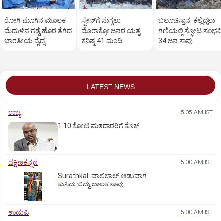
ರೋಗಿ ಮೂಗಿನ ಮೂಲಕ
ಸ್ಪೇನ್‌ಗೆ ನುಗ್ಗಲು
ಬಲೂಚಿಸ್ತಾನ: ಕಲ್ಲಿದ್ದಲು
ಮೆದುಳಿನ ಗಡ್ಡೆ ಹೊರ ತೆಗೆದ
ಮೊರಾಕ್ಕೋ ಜನರ ಯತ್ನ:
ಗಣಿಯಲ್ಲಿ ಸ್ಫೋಟ ಸಂಭವಿ
ಭಾರತೀಯ ವೈದ್ಯ
ಕನಿಷ್ಠ 41 ಮಂದಿ
34 ಜನ ಸಾವು
ಸಾವು,60,000 ಜನರ
ವಲಸೆ
LATEST NEWS
ರಾಜ್ಯ
5:05 AM IST
1.10 ಕೋಟಿ ಮತದಾರರಿಗೆ ಕೊಕ್‌
ದಕ್ಷಿಣಕನ್ನಡ
5:00 AM IST
Surathkal: ವಾಲಿಬಾಲ್ ಆಡುವಾಗ
ಕುಸಿದು ಬಿದ್ದು ಬಾಲಕ ಸಾವು
ಉಡುಪಿ
5:00 AM IST