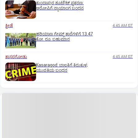
ಕುಂದಾಪುರ ಶೂಟೌಟ್ ಪ್ರಕರಣ:
ಆರೋಪಿಗೆ ನ್ಯಾಯಾಂಗ ಬಂಧನ
ಕ್ರೀಡೆ
4:45 AM IST
ಹರಿಯಾಣ ಗೇಮ್ಸ್‌ ತಾರೆಗಳಿಗೆ 13.47
ಕೋ. ರೂ. ಬಹುಮಾನ
ಕಾಸರಗೋಡು
4:45 AM IST
Kasaragod: ಬಾಲಕಿಗೆ ಕಿರುಕುಳ;
ಯುವತಿಯ ಬಂಧನ