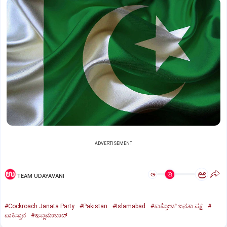
ADVERTISEMENT
ಅ
ಅ
TEAM UDAYAVANI
#Cockroach Janata Party
#Pakistan
#Islamabad
#ಕಾಕ್ರೋಚ್‌ ಜನತಾ ಪಕ್ಷ
#
ಪಾಕಿಸ್ತಾನ
#ಇಸ್ಲಾಮಾಬಾದ್‌