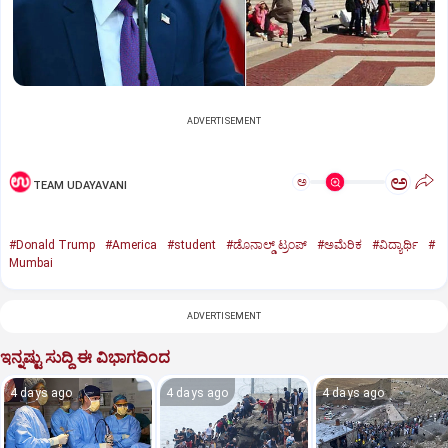
ADVERTISEMENT
ಅ
ಅ
TEAM UDAYAVANI
#Donald Trump
#America
#student
#ಡೊನಾಲ್ಡ್ ಟ್ರಂಪ್
#ಅಮೆರಿಕ
#ವಿದ್ಯಾರ್ಥಿ
#
Mumbai
ADVERTISEMENT
ಇನ್ನಷ್ಟು ಸುದ್ದಿ ಈ ವಿಭಾಗದಿಂದ
4 days ago
4 days ago
4 days ago