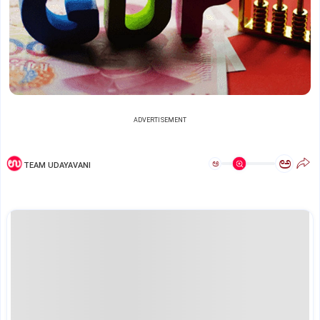
ADVERTISEMENT
ಅ
ಅ
TEAM UDAYAVANI