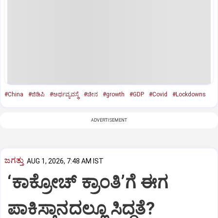
#China
#ಜಿಡಿಪಿ
#ಅರ್ಥವ್ಯವಸ್ಥೆ
#ಚೀನ
#growth
#GDP
#Covid
#Lockdowns
ADVERTISEMENT
ಜಗತ್ತು
AUG 1, 2026, 7:48 AM IST
‘ಕಾಕ್ರೋಚ್ ಕ್ರಾಂತಿ’ಗೆ ಈಗ
ಪಾಕಿಸ್ತಾನದಲ್ಲೂ ಸಿದ್ಧತೆ?