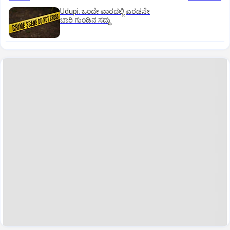
Udupi: ಒಂದೇ ವಾರದಲ್ಲಿ ಎರಡನೇ
ಬಾರಿ ಗುಂಡಿನ ಸದ್ದು