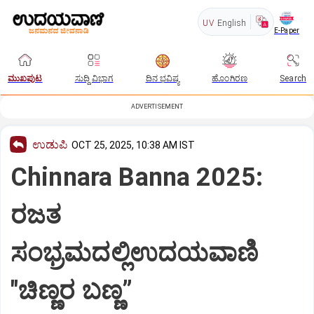
UV
English
E-Paper
ಮುಖಪುಟ
ಸುದ್ದಿ ವಿಭಾಗ
ದಿನ ಭವಿಷ್ಯ
ಹೊಂಗಿರಣ
Search
ADVERTISEMENT
ಉಡುಪಿ
OCT 25, 2025, 10:38 AM IST
Chinnara Banna 2025:
ರಜತ
ಸಂಭ್ರಮದಲ್ಲಿಉದಯವಾಣಿ
"ಚಿಣ್ಣರ ಬಣ್ಣ”