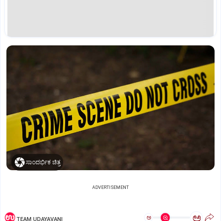
ಸಾಂದರ್ಭಿಕ ಚಿತ್ರ
ADVERTISEMENT
ಅ
ಅ
TEAM UDAYAVANI