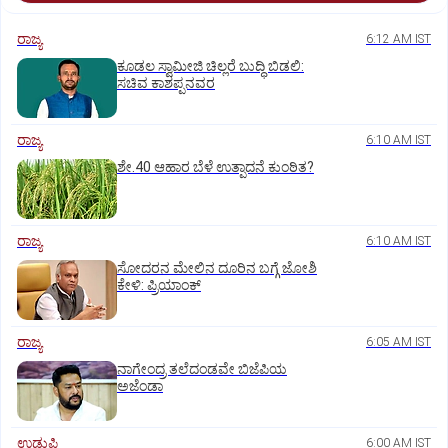
ರಾಜ್ಯ
6:12 AM IST
ಕೂಡಲ ಸ್ವಾಮೀಜಿ ಚಿಲ್ಲರೆ ಬುದ್ಧಿ ಬಿಡಲಿ:
ಸಚಿವ ಕಾಶಪ್ಪನವರ
ರಾಜ್ಯ
6:10 AM IST
ಶೇ.40 ಆಹಾರ ಬೆಳೆ ಉತ್ಪಾದನೆ ಕುಂಠಿತ?
ರಾಜ್ಯ
6:10 AM IST
ಸೋದರನ ಮೇಲಿನ ದೂರಿನ ಬಗ್ಗೆ ಜೋಶಿ
ಕೇಳಿ: ಪ್ರಿಯಾಂಕ್‌
ರಾಜ್ಯ
6:05 AM IST
ನಾಗೇಂದ್ರ ತಲೆದಂಡವೇ ಬಿಜೆಪಿಯ
ಅಜೆಂಡಾ
ಉಡುಪಿ
6:00 AM IST