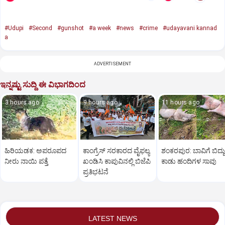
#Udupi
#Second
#gunshot
#a week
#news
#crime
#udayavani kannad
a
ADVERTISEMENT
ಇನ್ನಷ್ಟು ಸುದ್ದಿ ಈ ವಿಭಾಗದಿಂದ
3 hours ago
9 hours ago
11 hours ago
ಹಿರಿಯಡಕ: ಅಪರೂಪದ
ಕಾಂಗ್ರೆಸ್ ಸರಕಾರದ ವೈಫಲ್ಯ
ಶಂಕರಪುರ: ಬಾವಿಗೆ ಬಿದ್ದು
ನೀರು ನಾಯಿ ಪತ್ತೆ
ಖಂಡಿಸಿ ಕಾಪುವಿನಲ್ಲಿ ಬಿಜೆಪಿ
ಕಾಡು ಹಂದಿಗಳ ಸಾವು
ಪ್ರತಿಭಟನೆ
LATEST NEWS