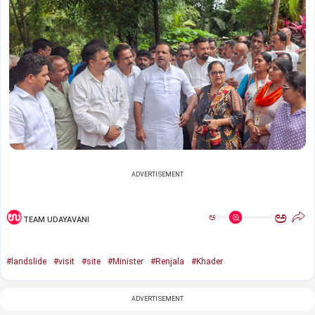
ADVERTISEMENT
ಅ
ಅ
TEAM UDAYAVANI
#landslide
#visit
#site
#Minister
#Renjala
#Khader
ADVERTISEMENT