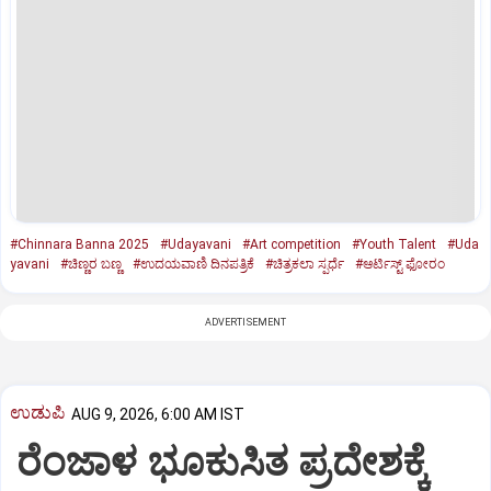
#Chinnara Banna 2025
#Udayavani
#Art competition
#Youth Talent
#Uda
yavani
#ಚಿಣ್ಣರ ಬಣ್ಣ
#ಉದಯವಾಣಿ ದಿನಪತ್ರಿಕೆ
#ಚಿತ್ರಕಲಾ ಸ್ಪರ್ಧೆ
#ಆರ್ಟಿಸ್ಟ್‌ ಫೋರಂ
ADVERTISEMENT
ಉಡುಪಿ
AUG 9, 2026, 6:00 AM IST
ರೆಂಜಾಳ ಭೂಕುಸಿತ ಪ್ರದೇಶಕ್ಕೆ