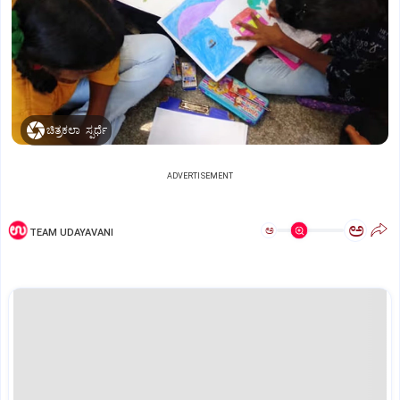
ಚಿತ್ರಕಲಾ ಸ್ಪರ್ಧೆ
ADVERTISEMENT
ಅ
ಅ
TEAM UDAYAVANI