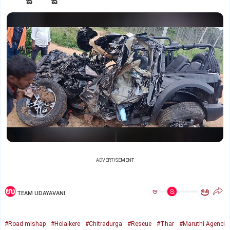
ADVERTISEMENT
ಅ
ಅ
TEAM UDAYAVANI
#Road mishap
#Holalkere
#Chitradurga
#Rescue
#Thar
#Maruthi Agenci