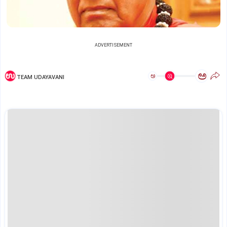
ADVERTISEMENT
ಅ
ಅ
TEAM UDAYAVANI