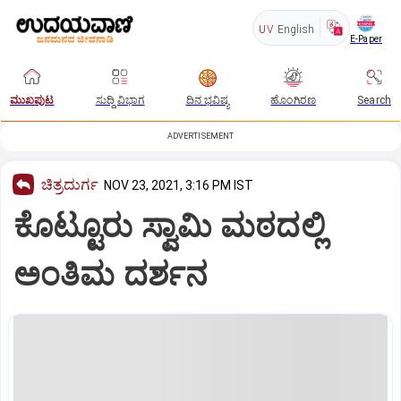
UV
English
E-Paper
ಮುಖಪುಟ
ಸುದ್ದಿ ವಿಭಾಗ
ದಿನ ಭವಿಷ್ಯ
ಹೊಂಗಿರಣ
Search
ADVERTISEMENT
ಚಿತ್ರದುರ್ಗ
NOV 23, 2021, 3:16 PM IST
ಕೊಟ್ಟೂರು ಸ್ವಾಮಿ ಮಠದಲ್ಲಿ
ಅಂತಿಮ ದರ್ಶನ