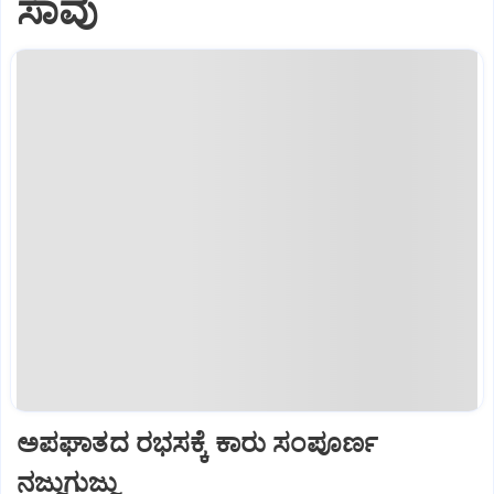
ಸಾವು
ಅಪಘಾತದ ರಭಸಕ್ಕೆ ಕಾರು ಸಂಪೂರ್ಣ
ನಜ್ಜುಗುಜ್ಜು