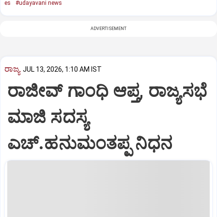
es
#udayavani news
ADVERTISEMENT
ರಾಜ್ಯ
JUL 13, 2026, 1:10 AM IST
ರಾಜೀವ್‌ ಗಾಂಧಿ ಆಪ್ತ, ರಾಜ್ಯಸಭೆ
ಮಾಜಿ ಸದಸ್ಯ
ಎಚ್‌.ಹನುಮಂತಪ್ಪ ನಿಧನ