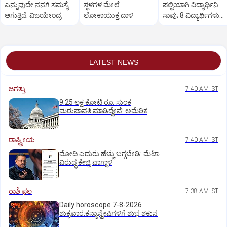
ಎನ್ನುವುದೇ ನನಗೆ ಸಮಸ್ಯೆ
ಸ್ಥಳಗಳ ಮೇಲೆ
ಪಲ್ಟಿಯಾಗಿ ವಿದ್ಯಾರ್ಥಿನಿ
ಆಗುತ್ತಿದೆ: ವಿಜಯೇಂದ್ರ
ಲೋಕಾಯುಕ್ತ ದಾಳಿ
ಸಾವು; 8 ವಿದ್ಯಾರ್ಥಿಗಳು
ಪಾರು!
LATEST NEWS
ಜಗತ್ತು
7:40 AM IST
9.25 ಲಕ್ಷ ಕೋಟಿ ರೂ. ಸುಂಕ
ಮರುಪಾವತಿ ಮಾಡಿದ್ದೇವೆ: ಅಮೆರಿಕ
ರಾಷ್ಟ್ರೀಯ
7:40 AM IST
ಮೋದಿ ಎದುರು ಹೆಚ್ಚು ಬಗ್ಗಬೇಡಿ: ಮೆಟಾ
ವಿರುದ್ಧ ಕೇಜ್ರಿ ವಾಗ್ದಾಳಿ
ರಾಶಿ ಫಲ
7:38 AM IST
Daily horoscope 7-8-2026
ಶುಕ್ರವಾರ:ಕನ್ಯಾನ್ವೇಷಿಗಳಿಗೆ ಶುಭ ಶಕುನ