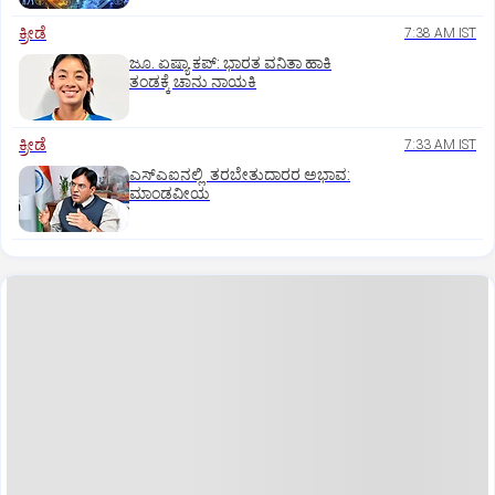
ಕ್ರೀಡೆ
7:38 AM IST
ಜೂ. ಏಷ್ಯಾ ಕಪ್‌: ಭಾರತ ವನಿತಾ ಹಾಕಿ
ತಂಡಕ್ಕೆ ಚಾನು ನಾಯಕಿ
ಕ್ರೀಡೆ
7:33 AM IST
ಎಸ್‌ಎಐನಲ್ಲಿ ತರಬೇತುದಾರರ ಅಭಾವ:
ಮಾಂಡವೀಯ