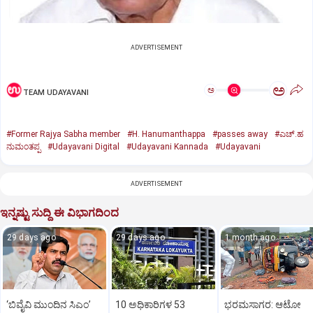
ADVERTISEMENT
ಅ
ಅ
TEAM UDAYAVANI
#Former Rajya Sabha member
#H. Hanumanthappa
#passes away
#ಎಚ್‌.ಹ
ನುಮಂತಪ್ಪ
#Udayavani Digital
#Udayavani Kannada
#Udayavani
ADVERTISEMENT
ಇನ್ನಷ್ಟು ಸುದ್ದಿ ಈ ವಿಭಾಗದಿಂದ
29 days ago
29 days ago
1 month ago
‘ಬಿವೈವಿ ಮುಂದಿನ ಸಿಎಂ’
10 ಅಧಿಕಾರಿಗಳ 53
ಭರಮಸಾಗರ: ಆಟೋ