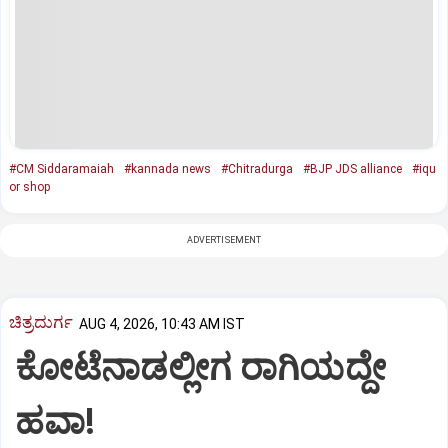
#CM Siddaramaiah
#kannada news
#Chitradurga
#BJP JDS alliance
#iqu
or shop
ADVERTISEMENT
ಚಿತ್ರದುರ್ಗ
AUG 4, 2026, 10:43 AM IST
ಕೋಟೆನಾಡಲ್ಲೀಗ ರಾಗಿಯದ್ದೇ
ಹವಾ!