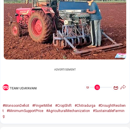
ADVERTISEMENT
ಅ
ಅ
TEAM UDAYAVANI
#MonsoonDeficit
#FingerMillet
#CropShift
#Chitradurga
#DroughtResilien
t
#MinimumSupportPrice
#AgriculturalMechanization
#SustainableFarmin
g