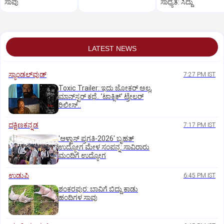
ಸಾವು
ಸಾಧ್ಯತೆ: ಸಿದ್ದು
LATEST NEWS
ಸ್ಯಾಂಡಲ್‌ವುಡ್‌
7:27 PM IST
Toxic Trailer: ಇದು ಜೋಕರ್‌ ಅಲ್ಲ,
ಮಾನ್‌ಸ್ಟರ್‌ ಕಥೆ.. ʼಟಾಕ್ಸಿಕ್‌ʼ ಟ್ರೇಲರ್‌
ರಿಲೀಸ್..
ದಕ್ಷಿಣಕನ್ನಡ
7:17 PM IST
'ಆಳ್ವಾಸ್‌ ಪ್ರಗತಿ-2026' ಬೃಹತ್
ಉದ್ಯೋಗ ಮೇಳ ಸಂಪನ್ನ: ಸಾವಿರಾರು
ಮಂದಿಗೆ ಉದ್ಯೋಗ
ಉಡುಪಿ
6:45 PM IST
ಶಂಕರಪುರ: ಬಾವಿಗೆ ಬಿದ್ದು ಕಾಡು
ಹಂದಿಗಳ ಸಾವು