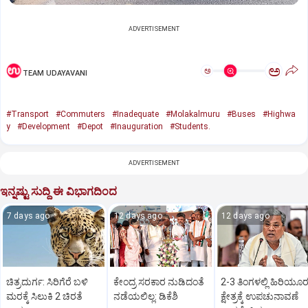
ADVERTISEMENT
ಅ
ಅ
TEAM UDAYAVANI
#Transport
#Commuters
#Inadequate
#Molakalmuru
#Buses
#Highwa
y
#Development
#Depot
#Inauguration
#Students.
ADVERTISEMENT
ಇನ್ನಷ್ಟು ಸುದ್ದಿ ಈ ವಿಭಾಗದಿಂದ
7 days ago
12 days ago
12 days ago
ಚಿತ್ರದುರ್ಗ: ಸಿರಿಗೆರೆ ಬಳಿ
ಕೇಂದ್ರ ಸರಕಾರ ನುಡಿದಂತೆ
2-3 ತಿಂಗಳಲ್ಲಿ ಹಿರಿಯೂರ
ಮರಕ್ಕೆ ಸಿಲುಕಿ 2 ಚಿರತೆ
ನಡೆಯಲಿಲ್ಲ: ಡಿಕೆಶಿ
ಕ್ಷೇತ್ರಕ್ಕೆ ಉಪಚುನಾವಣೆ