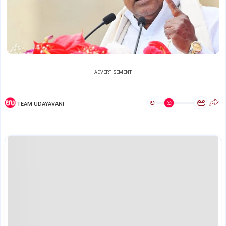
ADVERTISEMENT
ಅ
ಅ
TEAM UDAYAVANI