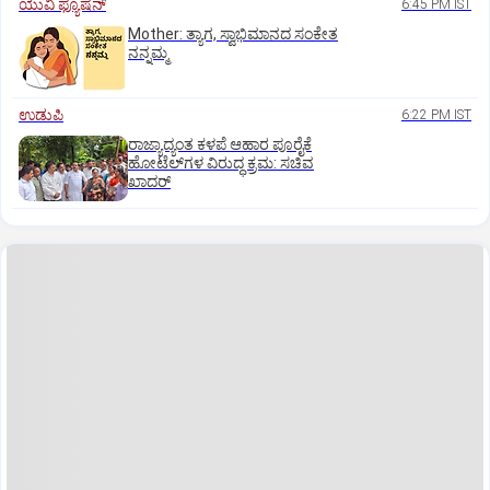
ಯುವಿ ಫ್ಯೂಷನ್
6:45 PM IST
Mother: ತ್ಯಾಗ, ಸ್ವಾಭಿಮಾನದ ಸಂಕೇತ
ನನ್ನಮ್ಮ
ಉಡುಪಿ
6:22 PM IST
ರಾಜ್ಯಾದ್ಯಂತ ಕಳಪೆ ಆಹಾರ ಪೂರೈಕೆ
ಹೋಟೆಲ್‌ಗಳ ವಿರುದ್ಧ ಕ್ರಮ: ಸಚಿವ
ಖಾದರ್