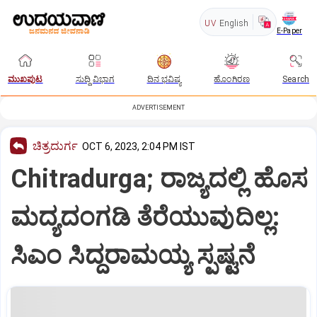
UV
English
E-Paper
ಮುಖಪುಟ
ಸುದ್ದಿ ವಿಭಾಗ
ದಿನ ಭವಿಷ್ಯ
ಹೊಂಗಿರಣ
Search
ADVERTISEMENT
ಚಿತ್ರದುರ್ಗ
OCT 6, 2023, 2:04 PM IST
Chitradurga; ರಾಜ್ಯದಲ್ಲಿ ಹೊಸ
ಮದ್ಯದಂಗಡಿ ತೆರೆಯುವುದಿಲ್ಲ:
ಸಿಎಂ ಸಿದ್ದರಾಮಯ್ಯ ಸ್ಪಷ್ಟನೆ