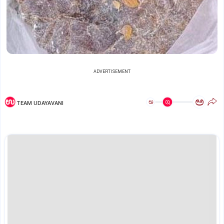
ADVERTISEMENT
ಅ
ಅ
TEAM UDAYAVANI