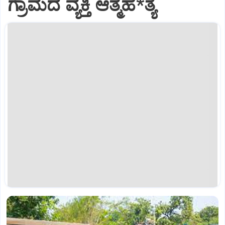
ಗ್ರಾಮದ ವ್ಯಕ್ತಿ ಆತ್ಮಹ*ತ್ಯೆ