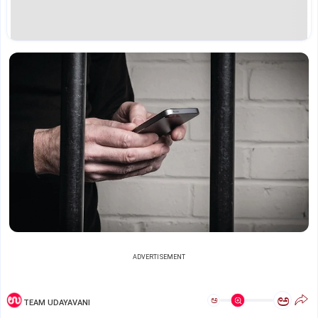
ADVERTISEMENT
ಅ
ಅ
TEAM UDAYAVANI