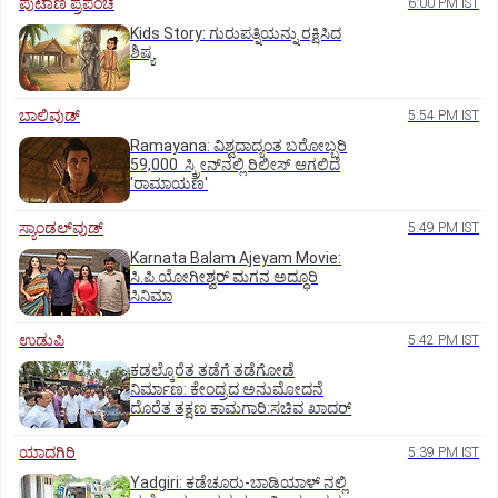
ಪುಟಾಣಿ ಪ್ರಪಂಚ
6:00 PM IST
Kids Story: ಗುರುಪತ್ನಿಯನ್ನು ರಕ್ಷಿಸಿದ
ಶಿಷ್ಯ
ಬಾಲಿವುಡ್‌
5:54 PM IST
Ramayana: ವಿಶ್ವದಾದ್ಯಂತ ಬರೋಬ್ಬರಿ
59,000 ಸ್ಕ್ರೀನ್‌ನಲ್ಲಿ ರಿಲೀಸ್‌ ಆಗಲಿದೆ
'ರಾಮಾಯಣ'
ಸ್ಯಾಂಡಲ್‌ವುಡ್‌
5:49 PM IST
Karnata Balam Ajeyam Movie:
ಸಿ.ಪಿ.ಯೋಗೀಶ್ವರ್‌ ಮಗನ ಅದ್ಧೂರಿ
ಸಿನಿಮಾ
ಉಡುಪಿ
5:42 PM IST
ಕಡಲ್ಕೊರೆತ ತಡೆಗೆ ತಡೆಗೋಡೆ
ನಿರ್ಮಾಣ: ಕೇಂದ್ರದ ಅನುಮೋದನೆ
ದೊರೆತ ತಕ್ಷಣ ಕಾಮಗಾರಿ:ಸಚಿವ ಖಾದರ್
ಯಾದಗಿರಿ
5:39 PM IST
Yadgiri: ಕಡೆಚೂರು-ಬಾಡಿಯಾಳ್ ನಲ್ಲಿ