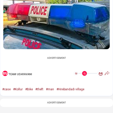
ADVERTISEMENT
ಅ
ಅ
TEAM UDAYAVANI
#case
#Kollur
#Bike
#theft
#man
#Hirebandadi village
ADVERTISEMENT