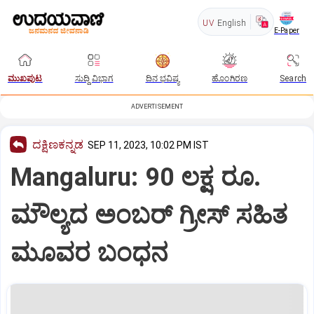
UV
English
E-Paper
ಮುಖಪುಟ
ಸುದ್ದಿ ವಿಭಾಗ
ದಿನ ಭವಿಷ್ಯ
ಹೊಂಗಿರಣ
Search
ADVERTISEMENT
ದಕ್ಷಿಣಕನ್ನಡ
SEP 11, 2023, 10:02 PM IST
Mangaluru: 90 ಲಕ್ಷ ರೂ.
ಮೌಲ್ಯದ ಅಂಬರ್ ಗ್ರೀಸ್ ಸಹಿತ
ಮೂವರ ಬಂಧನ