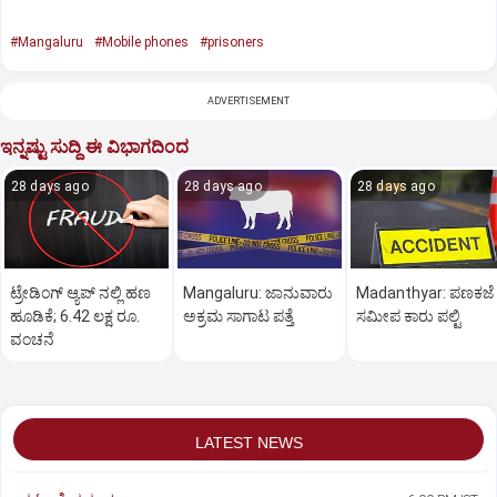
#Mangaluru
#Mobile phones
#prisoners
ADVERTISEMENT
ಇನ್ನಷ್ಟು ಸುದ್ದಿ ಈ ವಿಭಾಗದಿಂದ
28 days ago
28 days ago
28 days ago
ಟ್ರೇಡಿಂಗ್ ಆ್ಯಪ್ ನಲ್ಲಿ ಹಣ
Mangaluru: ಜಾನುವಾರು
Madanthyar: ಪಣಕಜೆ
ಹೂಡಿಕೆ; 6.42 ಲಕ್ಷ ರೂ.
ಅಕ್ರಮ ಸಾಗಾಟ ಪತ್ತೆ
ಸಮೀಪ ಕಾರು ಪಲ್ಟಿ
ವಂಚನೆ
LATEST NEWS