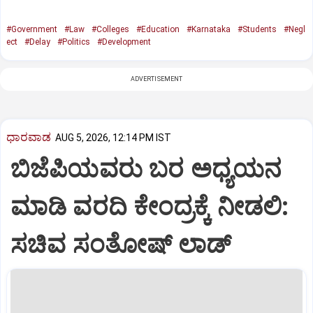
#Government
#Law
#Colleges
#Education
#Karnataka
#Students
#Negl
ect
#Delay
#Politics
#Development
ADVERTISEMENT
ಧಾರವಾಡ
AUG 5, 2026, 12:14 PM IST
ಬಿಜೆಪಿಯವರು ಬರ ಅಧ್ಯಯನ
ಮಾಡಿ ವರದಿ ಕೇಂದ್ರಕ್ಕೆ ನೀಡಲಿ‌:
ಸಚಿವ ಸಂತೋಷ್ ಲಾಡ್