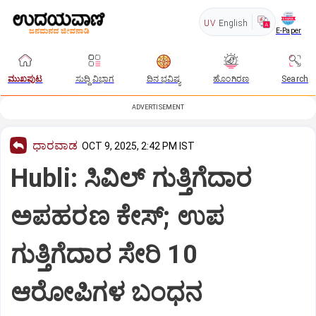
UV
English
E-Paper
ಮುಖಪುಟ
ಸುದ್ದಿ ವಿಭಾಗ
ದಿನ ಭವಿಷ್ಯ
ಹೊಂಗಿರಣ
Search
ADVERTISEMENT
ಧಾರವಾಡ
OCT 9, 2025, 2:42 PM IST
Hubli: ಸಿವಿಲ್ ಗುತ್ತಿಗೆದಾರ
ಅಪಹರಣ ಕೇಸ್;‌ ಉಪ‌
ಗುತ್ತಿಗೆದಾರ ಸೇರಿ 10
ಆರೋಪಿಗಳ ಬಂಧನ