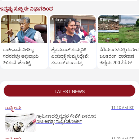
ಇನ್ನಷ್ಟು ಸುದ್ದಿ ಈ ವಿಭಾಗದಿಂದ
5 days ago
5 days ago
5 days ago
ರಾಜೀನಾಮೆ ನೀಡಿಲ್ಲ,
ಹೈಕಮಾಂಡ್ ಸುಮ್ಮನಿರಿ
ಕೆರೆಯಂಗಳದಲ್ಲಿ ರಂಗೇ
ಸದನದಲ್ಲೇ ಅಭಿಪ್ರಾಯ
ಎಂದಿದ್ದಕ್ಕೆ ಸುಮ್ಮನಿದ್ದೇವೆ:
ಜಲತರಂಗ: ಧಾರವಾಡ
ತಿಳಿಸುವೆ: ಹೊರಟ್ಟಿ
ಕುಮಾರ್ ಬಂಗಾರಪ್ಪ
ಜಿಲ್ಲೆಯ 700 ಕೆರೆಗಳ
ಒಡಲು ಖಾಲಿ ಖಾಲಿ!
LATEST NEWS
ರಾಷ್ಟ್ರೀಯ
11:10 AM IST
ಗ್ರಾಮೀಣದಲ್ಲಿ ವೈದ್ಯರ ಸೇವೆಗೆ ಏಕರೂಪ
ನೀತಿ ಅಗತ್ಯ: ಸುಪ್ರೀಂಕೋರ್ಟ್‌