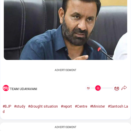
ADVERTISEMENT
ಅ
ಅ
TEAM UDAYAVANI
#BJP
#study
#drought situation
#report
#Centre
#Minister
#Santosh La
d
ADVERTISEMENT