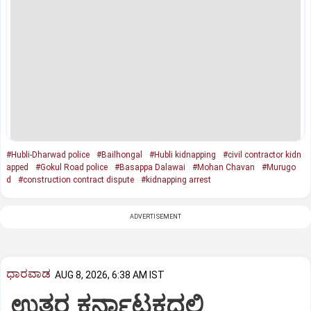
#Hubli-Dharwad police
#Bailhongal
#Hubli kidnapping
#civil contractor kidn
apped
#Gokul Road police
#Basappa Dalawai
#Mohan Chavan
#Murugo
d
#construction contract dispute
#kidnapping arrest
ADVERTISEMENT
ಧಾರವಾಡ
AUG 8, 2026, 6:38 AM IST
ಉತ್ತರ ಕರ್ನಾಟಕದಲ್ಲಿ