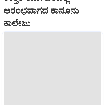
ಆರಂಭವಾಗದ ಕಾನೂನು
ಕಾಲೇಜು