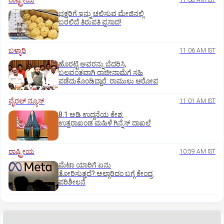
ರಾಷ್ಟ್ರೀಯ
11:08 AM IST
ಭಕ್ತರಿಗೆ ಇನ್ನು ಚಲಿಸುವ ಮೇಜಿನಲ್ಲಿ
ಬರಲಿದೆ ತಿರುಪತಿ ಪ್ರಸಾದ!
ಬಳ್ಳಾರಿ
11:06 AM IST
ಹೊರಟ್ಟಿ ಅವರನ್ನು ಬೆದರಿಸಿ,
ಬಲವಂತವಾಗಿ ರಾಜೀನಾಮೆಗೆ ಸಹಿ
ಪಡೆದುಕೊಂಡಿದ್ದಾರೆ: ರಾಮುಲು ಆರೋಪ
ವೈರಲ್ ನ್ಯೂಸ್
11:01 AM IST
8.1 ಅಡಿ ಉದ್ದನೆಯ ಕೇಶ:
ಉತ್ತರಾಖಂಡ ಮಹಿಳೆ ಗಿನ್ನೆಸ್‌ ದಾಖಲೆ
ರಾಷ್ಟ್ರೀಯ
10:59 AM IST
ಮೆಟಾ ಯಾರಿಗೆ ಏನು
ತೋರಿಸುತ್ತದೆ?:ಅಲ್ಗಾರಿದಂ ಬಗ್ಗೆ ಕೇಂದ್ರ
ಪರಿಶೀಲನೆ