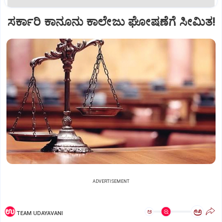
ಸರ್ಕಾರಿ ಕಾನೂನು ಕಾಲೇಜು ಘೋಷಣೆಗೆ ಸೀಮಿತ!
ADVERTISEMENT
ಅ
ಅ
TEAM UDAYAVANI