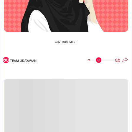
ADVERTISEMENT
ಅ
ಅ
TEAM UDAYAVANI