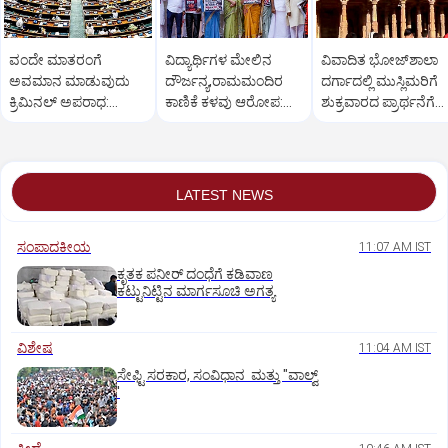
ವಂದೇ ಮಾತರಂಗೆ
ವಿದ್ಯಾರ್ಥಿಗಳ ಮೇಲಿನ
ವಿವಾದಿತ ಭೋಜ್‌ಶಾಲಾ
ಅವಮಾನ ಮಾಡುವುದು
ದೌರ್ಜನ್ಯ,ರಾಮಮಂದಿರ
ದರ್ಗಾದಲ್ಲಿ ಮುಸ್ಲಿಮರಿಗೆ
ಕ್ರಿಮಿನಲ್ ಅಪರಾಧ:
ಕಾಣಿಕೆ ಕಳವು ಆರೋಪ:
ಶುಕ್ರವಾರದ ಪ್ರಾರ್ಥನೆಗೆ
ಮಸೂದೆಗೆ ಸಂಸತ್ತಿನ
ವಿಪಕ್ಷ ಸಂಸದರ ಪ್ರತಿಭಟನೆ
ಸುಪ್ರೀಂ ಅನುಮತಿ
ಅನುಮೋದನೆ
LATEST NEWS
ಸಂಪಾದಕೀಯ
11:07 AM IST
ಕೃತಕ ಪನೀರ್‌ ದಂಧೆಗೆ ಕಡಿವಾಣ
ಕಟ್ಟುನಿಟ್ಟಿನ ಮಾರ್ಗಸೂಚಿ ಅಗತ್ಯ
ವಿಶೇಷ
11:04 AM IST
ಸೇಫ್ಟಿ ಸರಕಾರ, ಸಂವಿಧಾನ ಮತ್ತು "ವಾಲ್ವ್
'