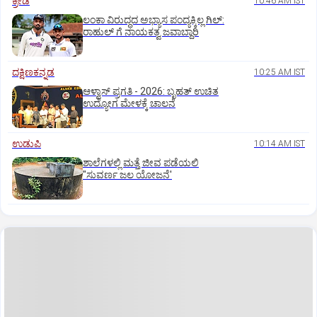
ಕ್ರೀಡೆ
10:46 AM IST
ಲಂಕಾ ವಿರುದ್ಧದ ಅಭ್ಯಾಸ ಪಂದ್ಯಕ್ಕಿಲ್ಲ ಗಿಲ್:‌
ರಾಹುಲ್‌ ಗೆ ನಾಯಕತ್ವ ಜವಾಬ್ದಾರಿ
ದಕ್ಷಿಣಕನ್ನಡ
10:25 AM IST
ಆಳ್ವಾಸ್‌ ಪ್ರಗತಿ - 2026: ಬೃಹತ್ ಉಚಿತ
ಉದ್ಯೋಗ ಮೇಳಕ್ಕೆ ಚಾಲನೆ
ಉಡುಪಿ
10:14 AM IST
ಶಾಲೆಗಳಲ್ಲಿ ಮತ್ತೆ ಜೀವ ಪಡೆಯಲಿ
"ಸುವರ್ಣ ಜಲ ಯೋಜನೆ'