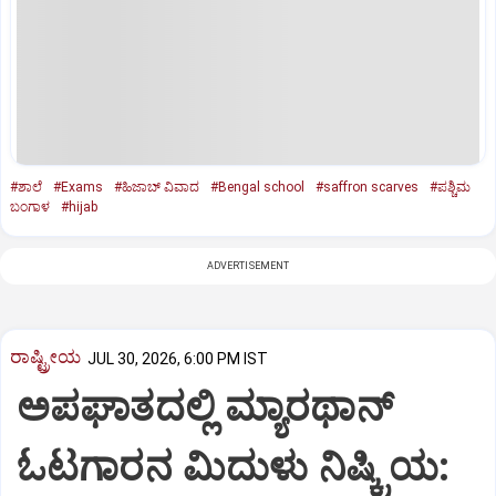
#ಶಾಲೆ
#Exams
#ಹಿಜಾಬ್ ವಿವಾದ
#Bengal school
#saffron scarves
#ಪಶ್ಚಿಮ
ಬಂಗಾಳ
#hijab
ADVERTISEMENT
ರಾಷ್ಟ್ರೀಯ
JUL 30, 2026, 6:00 PM IST
ಅಪಘಾತದಲ್ಲಿ ಮ್ಯಾರಥಾನ್
ಓಟಗಾರನ ಮಿದುಳು ನಿಷ್ಕ್ರಿಯ: