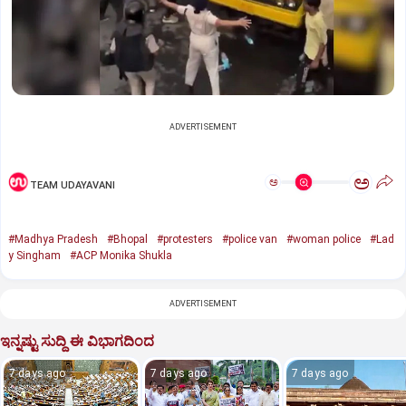
ADVERTISEMENT
ಅ
ಅ
TEAM UDAYAVANI
#Madhya Pradesh
#Bhopal
#protesters
#police van
#woman police
#Lad
y Singham
#ACP Monika Shukla
ADVERTISEMENT
ಇನ್ನಷ್ಟು ಸುದ್ದಿ ಈ ವಿಭಾಗದಿಂದ
7 days ago
7 days ago
7 days ago