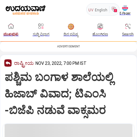
UV
English
E-Paper
ಮುಖಪುಟ
ಸುದ್ದಿ ವಿಭಾಗ
ದಿನ ಭವಿಷ್ಯ
ಹೊಂಗಿರಣ
Search
ADVERTISEMENT
ರಾಷ್ಟ್ರೀಯ
NOV 23, 2022, 7:00 PM IST
ಪಶ್ಚಿಮ ಬಂಗಾಳ ಶಾಲೆಯಲ್ಲಿ
ಹಿಜಾಬ್‌ ವಿವಾದ; ಟಿಎಂಸಿ
-ಬಿಜೆಪಿ ನಡುವೆ ವಾಕ್ಸಮರ