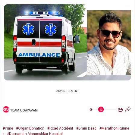
ADVERTISEMENT
ಅ
ಅ
TEAM UDAYAVANI
#Pune
#Organ Donation
#Road Accident
#Brain Dead
#Marathon Runne
r
#Deenanath Mangeshkar Hospital