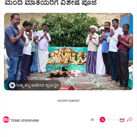
ಮಂದಿ ಮಾತೆಯರಿಗೆ ವಿಶೇಷ ಪೂಜೆ
ಸೀತ್ಲಾ ಹಬ್ಬ ಆಚರಿಸಿದ ಗ್ರಾಮಸ್ಥರು
ADVERTISEMENT
ಅ
ಅ
TEAM UDAYAVANI