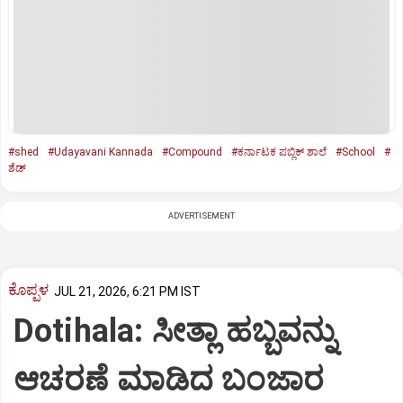
#shed
#Udayavani Kannada
#Compound
#ಕರ್ನಾಟಕ ಪಬ್ಲಿಕ್‌ ಶಾಲೆ
#School
#
ಶೆಡ್‌
ADVERTISEMENT
ಕೊಪ್ಪಳ
JUL 21, 2026, 6:21 PM IST
Dotihala: ಸೀತ್ಲಾ ಹಬ್ಬವನ್ನು
ಆಚರಣೆ ಮಾಡಿದ ಬಂಜಾರ