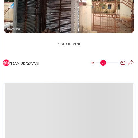
ADVERTISEMENT
ಅ
ಅ
TEAM UDAYAVANI