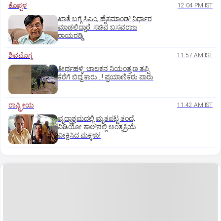
ಕೊಪ್ಪಳ
12:04 PM IST
ಖಾತೆ ಬಗ್ಗೆ ಸಿಎಂ, ಹೈಕಮಾಂಡ್ ನಿರ್ಧಾರ
ಮಾಡಲಿದ್ದಾರೆ: ಸಚಿವ ಬಸವರಾಜ
ರಾಯರಡ್ಡಿ
ಶಿವಮೊಗ್ಗ
11:57 AM IST
ತೀರ್ಥಹಳ್ಳಿ: ಚಾಲಕನ ನಿಯಂತ್ರಣ ತಪ್ಪಿ
ಕೆರೆಗೆ ಬಿದ್ದ ಕಾರು...! ಪ್ರಯಾಣಿಕರು ಪಾರು
ರಾಷ್ಟ್ರೀಯ
11:42 AM IST
ವೃದ್ಧಾಶ್ರಮದಲ್ಲಿ ಮೃತಪಟ್ಟ ತಂದೆ,
ವಿಡಿಯೋ ಕಾಲ್‌ನಲ್ಲಿ ಅಂತ್ಯಕ್ರಿಯೆ
ವೀಕ್ಷಿಸಿದ ಮಕ್ಕಳು!