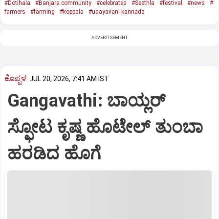
#Dotihala
#Banjara community
#celebrates
#Seethla
#festival
#news
#
farmers
#farming
#koppala
#udayavani kannada
ADVERTISEMENT
ಕೊಪ್ಪಳ
JUL 20, 2026, 7:41 AM IST
Gangavathi: ಬಾಯ್ಲರ್
ಸ್ಫೋಟ ಕೃಷ್ಣ ಹೊಟೇಲ್ ತುಂಬಾ
ಹರಡಿದ ಹೊಗೆ