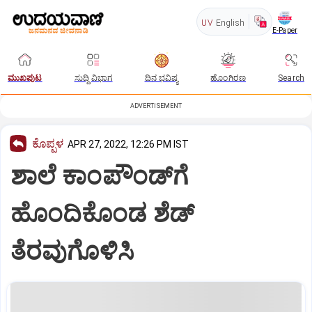
UV
English
E-Paper
ಮುಖಪುಟ
ಸುದ್ದಿ ವಿಭಾಗ
ದಿನ ಭವಿಷ್ಯ
ಹೊಂಗಿರಣ
Search
ADVERTISEMENT
ಕೊಪ್ಪಳ
APR 27, 2022, 12:26 PM IST
ಶಾಲೆ ಕಾಂಪೌಂಡ್‌ಗೆ
ಹೊಂದಿಕೊಂಡ ಶೆಡ್‌
ತೆರವುಗೊಳಿಸಿ