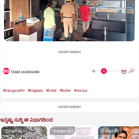
ADVERTISEMENT
ಅ
ಅ
TEAM UDAYAVANI
#Gangavathi
#koppala
#hotel
#boiler
#rescue
ADVERTISEMENT
ಇನ್ನಷ್ಟು ಸುದ್ದಿ ಈ ವಿಭಾಗದಿಂದ
18 days ago
18 days ago
21 days ago