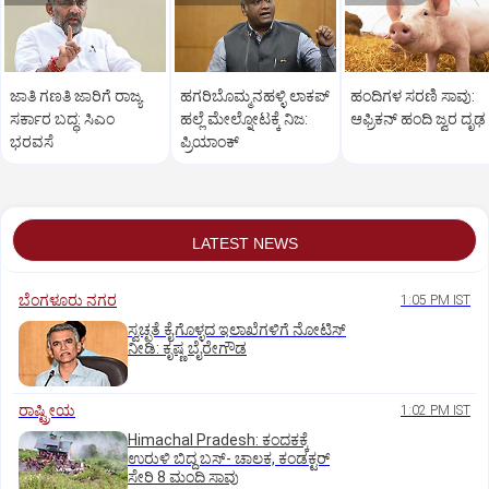
ಜಾತಿ ಗಣತಿ ಜಾರಿಗೆ ರಾಜ್ಯ
ಹಗರಿಬೊಮ್ಮನಹಳ್ಳಿ ಲಾಕಪ್‌
ಹಂದಿಗಳ ಸರಣಿ ಸಾವು:
ಸರ್ಕಾರ ಬದ್ಧ: ಸಿಎಂ
ಹಲ್ಲೆ ಮೇಲ್ನೋಟಕ್ಕೆ ನಿಜ:
ಆಫ್ರಿಕನ್‌ ಹಂದಿ ಜ್ವರ ದೃಢ
ಭರವಸೆ
ಪ್ರಿಯಾಂಕ್‌
LATEST NEWS
ಬೆಂಗಳೂರು ನಗರ
1:05 PM IST
ಸ್ವಚ್ಛತೆ ಕೈಗೊಳ್ಳದ ಇಲಾಖೆಗಳಿಗೆ ನೋಟಿಸ್‌
ನೀಡಿ: ಕೃಷ್ಣ ಬೈರೇಗೌಡ
ರಾಷ್ಟ್ರೀಯ
1:02 PM IST
Himachal Pradesh: ಕಂದಕಕ್ಕೆ
ಉರುಳಿ ಬಿದ್ದ ಬಸ್-‌ ಚಾಲಕ, ಕಂಡಕ್ಟರ್‌
ಸೇರಿ 8 ಮಂದಿ ಸಾವು