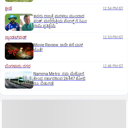
ಕ್ರೀಡೆ
12:54 PM IST
ತವರು ರಾಜ್ಯಕ್ಕೆ ಮರಳಲು ಮುಂದಾದ
ಪಂತ್:‌ ಮಧ್ಯರಾತ್ರಿಯ ಪೋಸ್ಟ್‌ ಗೆ ಸಿಎಂ
ಧಾಮಿ ಪ್ರತಿಕ್ರಿಯೆ
ಸ್ಯಾಂಡಲ್‌ವುಡ್‌
12:50 PM IST
Movie Review: ಅದೇ ಕಥೆ ಬಾಸ್‌
ಜೊತೆ!
ಬೆಂಗಳೂರು ನಗರ
12:48 PM IST
Namma Metro: ನಮ್ಮ ಮೆಟ್ರೋಗೆ
ಕೇಂದ್ರ ಸರ್ಕಾರದಿಂದ 26447 ಕೋಟಿ
ರೂ. ಬಿಡುಗಡೆ