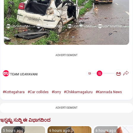
ADVERTISEMENT
ಅ
ಅ
TEAM UDAYAVANI
#Kottegahara
#Car collides
#lorry
#Chikkamagaluru
#Kannada News
ADVERTISEMENT
ಇನ್ನಷ್ಟು ಸುದ್ದಿ ಈ ವಿಭಾಗದಿಂದ
5 hours ago
6 hours ago
6 hours ago