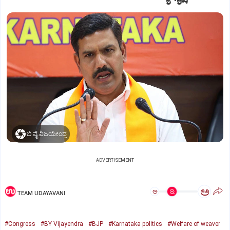
ಬಿ.ವೈ.ವಿಜಯೇಂದ್ರ
ADVERTISEMENT
ಅ
ಅ
TEAM UDAYAVANI
#Congress
#BY Vijayendra
#BJP
#Karnataka politics
#Welfare of weaver