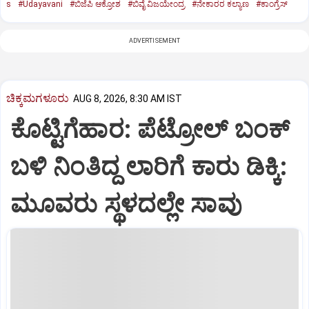
s
#Udayavani
#ಬಿಜೆಪಿ ಆಕ್ರೋಶ
#ಬಿವೈ ವಿಜಯೇಂದ್ರ
#ನೇಕಾರರ ಕಲ್ಯಾಣ
#ಕಾಂಗ್ರೆಸ್‌
ADVERTISEMENT
ಚಿಕ್ಕಮಗಳೂರು
AUG 8, 2026, 8:30 AM IST
ಕೊಟ್ಟಿಗೆಹಾರ: ಪೆಟ್ರೋಲ್ ಬಂಕ್
ಬಳಿ ನಿಂತಿದ್ದ ಲಾರಿಗೆ ಕಾರು ಡಿಕ್ಕಿ:
ಮೂವರು ಸ್ಥಳದಲ್ಲೇ ಸಾವು