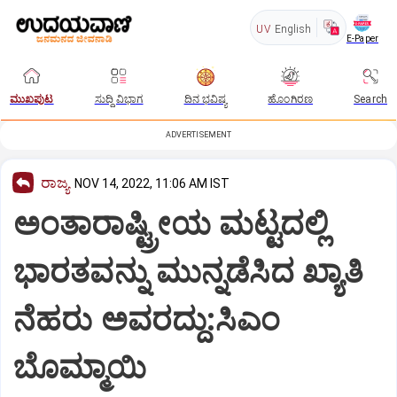
UV
English
E-Paper
ಮುಖಪುಟ
ಸುದ್ದಿ ವಿಭಾಗ
ದಿನ ಭವಿಷ್ಯ
ಹೊಂಗಿರಣ
Search
ADVERTISEMENT
ರಾಜ್ಯ
NOV 14, 2022, 11:06 AM IST
ಅಂತಾರಾಷ್ಟ್ರೀಯ ಮಟ್ಟದಲ್ಲಿ
ಭಾರತವನ್ನು ಮುನ್ನಡೆಸಿದ ಖ್ಯಾತಿ
ನೆಹರು ಅವರದ್ದು:ಸಿಎಂ
ಬೊಮ್ಮಾಯಿ