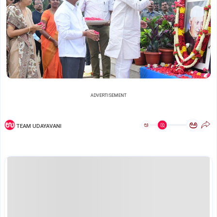
ADVERTISEMENT
ಅ
ಅ
TEAM UDAYAVANI