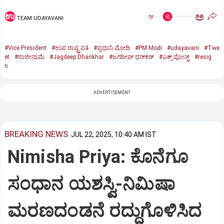
ಅ
ಅ
TEAM UDAYAVANI
#Vice President
#ಉಪ ರಾಷ್ಟ್ರಪತಿ
#ಪ್ರಧಾನಿ ಮೋದಿ
#PM Modi
#udayavani
#Twe
et
#ರಾಜೀನಾಮೆ
#Jagdeep Dhankhar
#ಜಗದೀಪ್‌ ಧನ್‌ಕರ್‌
#ಎಕ್ಸ್‌ ಪೋಸ್ಟ್
#resig
n
ADVERTISEMENT
BREAKING NEWS
JUL 22, 2025, 10:40 AM IST
Nimisha Priya: ಕೊನೆಗೂ
ಸಂಧಾನ ಯಶಸ್ವಿ-ನಿಮಿಷಾ
ಮರಣದಂಡನೆ ರದ್ದುಗೊಳಿಸಿದ