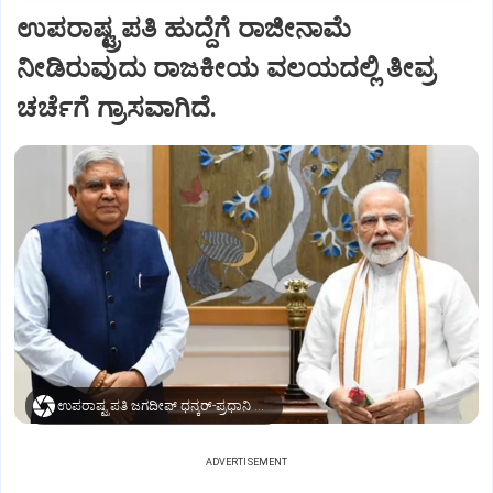
ಉಪರಾಷ್ಟ್ರಪತಿ ಹುದ್ದೆಗೆ ರಾಜೀನಾಮೆ
ನೀಡಿರುವುದು ರಾಜಕೀಯ ವಲಯದಲ್ಲಿ ತೀವ್ರ
ಚರ್ಚೆಗೆ ಗ್ರಾಸವಾಗಿದೆ.
ಉಪರಾಷ್ಟ್ರಪತಿ ಜಗದೀಪ್‌ ಧನ್ಕರ್-ಪ್ರಧಾನಿ ಮೋದಿ
ADVERTISEMENT