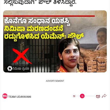
ಸಲ್ಲಿಸುವುದಾಗಿ” ಪೌಲ್‌ ತಿಳಿಸಿದ್ದಾರೆ.
ನಿಮಿಷಾ ಪ್ರಿಯಾ
ADVERTISEMENT
ಅ
ಅ
TEAM UDAYAVANI