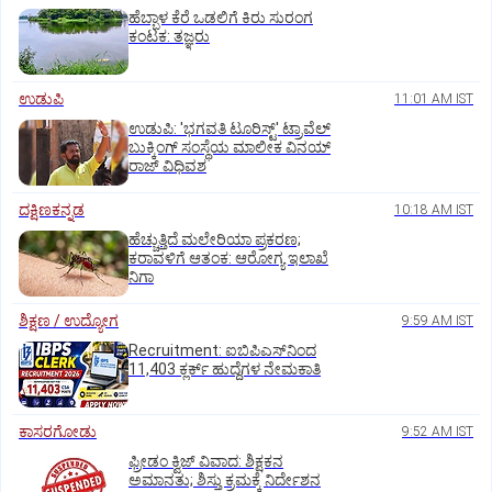
ಹೆಬ್ಬಾಳ ಕೆರೆ ಒಡಲಿಗೆ ಕಿರು ಸುರಂಗ
ಕಂಟಕ: ತಜ್ಞರು
ಉಡುಪಿ
11:01 AM IST
ಉಡುಪಿ: 'ಭಗವತಿ ಟೂರಿಸ್ಟ್' ಟ್ರಾವೆಲ್
ಬುಕ್ಕಿಂಗ್ ಸಂಸ್ಥೆಯ ಮಾಲೀಕ ವಿನಯ್
ರಾಜ್ ವಿಧಿವಶ
ದಕ್ಷಿಣಕನ್ನಡ
10:18 AM IST
ಹೆಚ್ಚುತ್ತಿದೆ ಮಲೇರಿಯಾ ಪ್ರಕರಣ;
ಕರಾವಳಿಗೆ ಆತಂಕ: ಆರೋಗ್ಯ ಇಲಾಖೆ
ನಿಗಾ
ಶಿಕ್ಷಣ / ಉದ್ಯೋಗ
9:59 AM IST
Recruitment: ಐಬಿಪಿಎಸ್‌ನಿಂದ
11,403 ಕ್ಲರ್ಕ್‌ ಹುದ್ದೆಗಳ ನೇಮಕಾತಿ
ಕಾಸರಗೋಡು
9:52 AM IST
ಫ್ರೀಡಂ ಕ್ವಿಜ್‌ ವಿವಾದ: ಶಿಕ್ಷಕನ
ಅಮಾನತು; ಶಿಸ್ತು ಕ್ರಮಕ್ಕೆ ನಿರ್ದೇಶನ