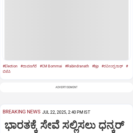
#Election
#ದಾವಣಗೆರೆ
#CM Bommai
#Rabindranath
#bjp
#ರವೀಂದ್ರನಾಥ್‌
#
ಬಿಜೆಪಿ
ADVERTISEMENT
BREAKING NEWS
JUL 22, 2025, 2:40 PM IST
ಭಾರತಕ್ಕೆ ಸೇವೆ ಸಲ್ಲಿಸಲು ಧನ್ಕರ್‌