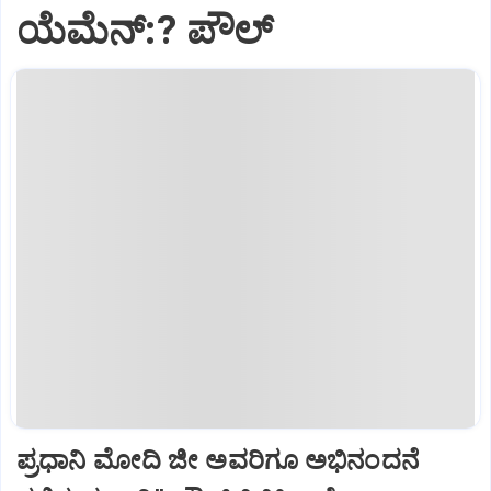
ಯೆಮೆನ್:? ಪೌಲ್
ಪ್ರಧಾನಿ ಮೋದಿ ಜೀ ಅವರಿಗೂ ಅಭಿನಂದನೆ