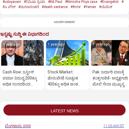
#udayavani
#ನಿಮಿಷಾ ಪ್ರಿಯಾ
#KA Paul
#Nimisha Priya case
#Evangelist
#
ಕೆಎ ಪೌಲ್
#ಮರಣದಂಡನೆ
#death sentence
#ಕೇರಳ
#Yemen
#ಯೆಮೆನ್‌
ADVERTISEMENT
ಇನ್ನಷ್ಟು ಸುದ್ದಿ ಈ ವಿಭಾಗದಿಂದ
1 year ago
1 year ago
1 year ago
Cash Row: ಜಸ್ಟೀಸ್‌
Stock Market:
Pak: ಜರ್ದಾರಿ ವಜಾಕ್ಕೆ
ವರ್ಮಾ ವಿರುದ್ಧ 200ಕ್ಕೂ
ಷೇರುಪೇಟೆ ಸೂಚ್ಯಂಕ
ತಂತ್ರಗಾರಿಕೆ- ಅಧ್ಯಕ್ಷಗಾದಿ
ಅಧಿಕ ಸಂಸದರಿಂದ
400ಕ್ಕೂ ಅಧಿಕ ಅಂಕ
ಮೇಲೆ ಸೇನಾ ಮುಖ್ಯಸ್ಥ
ಮಹಾಭಿಯೋಗಕ್ಕೆ
ಜಿಗಿತ-ದಿನಾಂತ್ಯದ
ಮುನೀರ್ ಚಿತ್ತ!
ಕೋರಿಕೆ…
ವಹಿವಾಟು ಅಂತ್ಯ
LATEST NEWS
ಬೆಂಗಳೂರು ನಗರ
11:03 AM IST