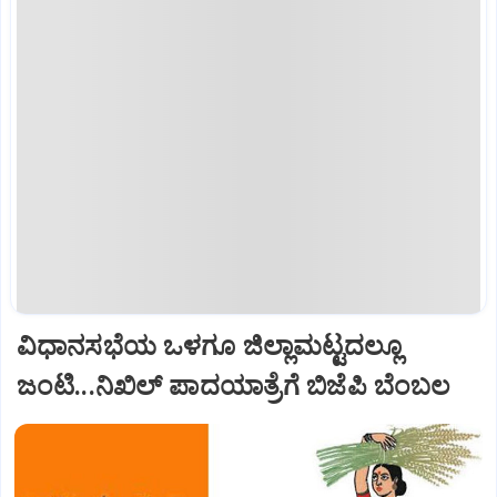
ವಿಧಾನಸಭೆಯ ಒಳಗೂ ಜಿಲ್ಲಾಮಟ್ಟದಲ್ಲೂ
ಜಂಟಿ...ನಿಖಿಲ್‌ ಪಾದಯಾತ್ರೆಗೆ ಬಿಜೆಪಿ ಬೆಂಬಲ