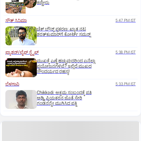
ಕಣ್ಣೀರು
ಸೌತ್‌ ಸಿನಿಮಾ
5:47 PM IST
ಚೆಕ್ ಬೌನ್ಸ್ ಪ್ರಕರಣ: ಖ್ಯಾತ ನಟ
ಶರತ್‌ಕುಮಾರ್‌ಗೆ ಕೋರ್ಟ್ ಸಮನ್ಸ್
ಫ್ಯಾಶನ್/ಲೈಫ್‌ ಸ್ಟೈಲ್
5:38 PM IST
ಮುಖಕ್ಕೆ ಎಣ್ಣೆ ಹಚ್ಚುವುದರಿಂದ ಏನೆಲ್ಲಾ
ಪ್ರಯೋಜನಗಳಿವೆ? ಇಲ್ಲಿದೆ ಮುಖದ
ಸೌಂದರ್ಯದ ರಹಸ್ಯ!
ಬೆಳಗಾವಿ
5:33 PM IST
Chikkodi: ಅಕ್ರಮ ಸಂಬಂಧಕ್ಕೆ ಪತಿ
ಅಡ್ಡಿ, ಪ್ರಿಯಕರನ ಜೊತೆ ಸೇರಿ
ಗಂಡನನ್ನೇ ಮುಗಿಸಿದ ಪತ್ನಿ