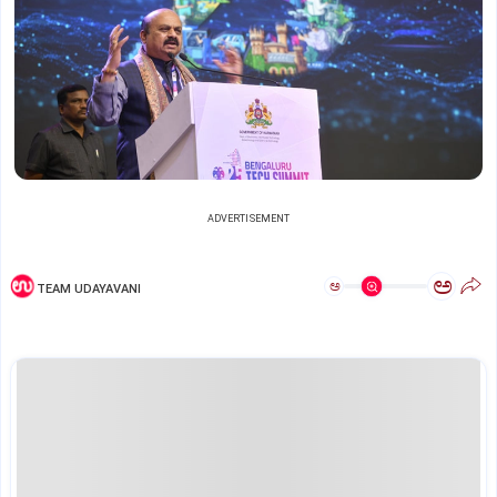
ADVERTISEMENT
ಅ
ಅ
TEAM UDAYAVANI