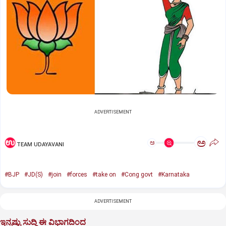
ADVERTISEMENT
ಅ
ಅ
TEAM UDAYAVANI
#BJP
#JD(S)
#join
#forces
#take on
#Cong govt
#Karnataka
ADVERTISEMENT
ಇನ್ನಷ್ಟು ಸುದ್ದಿ ಈ ವಿಭಾಗದಿಂದ