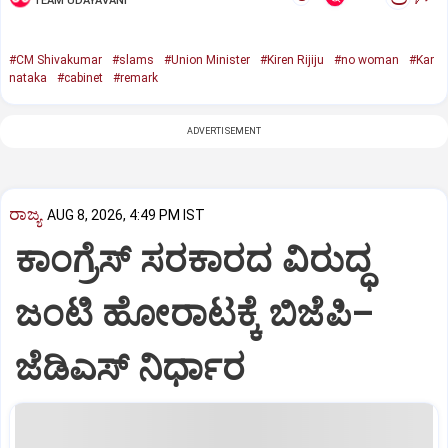
TEAM UDAYAVANI
#CM Shivakumar
#slams
#Union Minister
#Kiren Rijiju
#no woman
#Kar
nataka
#cabinet
#remark
ADVERTISEMENT
ರಾಜ್ಯ
AUG 8, 2026, 4:49 PM IST
ಕಾಂಗ್ರೆಸ್‌ ಸರಕಾರದ ವಿರುದ್ಧ
ಜಂಟಿ ಹೋರಾಟಕ್ಕೆ ಬಿಜೆಪಿ–
ಜೆಡಿಎಸ್‌ ನಿರ್ಧಾರ