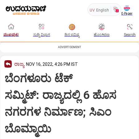
UV
English
E-Paper
ಮುಖಪುಟ
ಸುದ್ದಿ ವಿಭಾಗ
ದಿನ ಭವಿಷ್ಯ
ಹೊಂಗಿರಣ
Search
ADVERTISEMENT
ರಾಜ್ಯ
NOV 16, 2022, 4:26 PM IST
ಬೆಂಗಳೂರು ಟೆಕ್
ಸಮ್ಮಿಟ್‌: ರಾಜ್ಯದಲ್ಲಿ 6 ಹೊಸ
ನಗರಗಳ ನಿರ್ಮಾಣ; ಸಿಎಂ
ಬೊಮ್ಮಾಯಿ