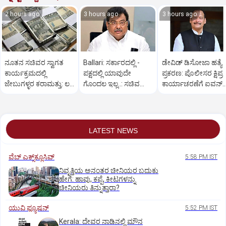
2 hours ago
3 hours ago
3 hours ago
ನೂತನ ಸಚಿವರ ಸ್ವಾಗತ
Ballari: ಸರ್ಕಾರದಲ್ಲಿ -
ಡೇವಿಡ್ ಡಿಸೋಜಾ ಹತ್ಯೆ
ಕಾರ್ಯಕ್ರಮದಲ್ಲಿ
ಪಕ್ಷದಲ್ಲಿ ಯಾವುದೇ
ಪ್ರಕರಣ: ಪೊಲೀಸರ ಕ್ಷಿಪ್ರ
ಜೇಬುಗಳ್ಳರ ಕರಾಮತ್ತು: ಲಕ್ಷ
ಗೊಂದಲ ಇಲ್ಲ..: ಸಚಿವ
ಕಾರ್ಯಾಚರಣೆಗೆ ಐವನ್
ರೂ.ಕಳೆದುಕೊಂಡ ರೈತ
ಎಂ.ಬಿ.ಪಾಟೀಲ್
ಡಿಸೋಜಾ ಶ್ಲಾಘನೆ
LATEST NEWS
ವೆಬ್ ಎಕ್ಸ್‌ಕ್ಲೂಸಿವ್
5:58 PM IST
ನಿವೃತ್ತಿಯ ಅನಂತರ ಚೀನಿಯರ ಬದುಕು
ಹೇಗೆ: ಹಾವು, ಕಪ್ಪೆ, ಕೀಟಗಳನ್ನು
ಚೀನಿಯರು ತಿನ್ನುತ್ತಾರಾ?
ಯುವಿ ಫ್ಯೂಷನ್
5:52 PM IST
Kerala: ದೇವರ ನಾಡಿನಲ್ಲಿ ಮೌನ